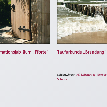
mationsjubiläum „Pforte“
Taufurkunde „Brandung“
Schlagwörter:
A5
,
Lebensweg
,
Norber
Scheine