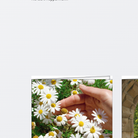
Neutral
Urkunden
Sortimente
Neuerscheinungen
Themen
&
Anlässe
Taufe
/
Patenamt
Konfirmation
/
Konfirmationsjubiläum
Trauung