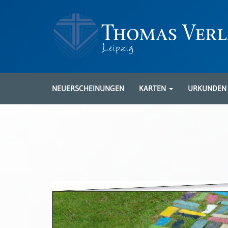
Neuerscheinungen
Karten
NEUERSCHEINUNGEN
KARTEN
URKUNDE
Kartenarten
Neuerscheinungen
Leipziger
Karten
Trauerkarten
/
Ewigkeitssonntag
Bibelkarten
Spruchkarten