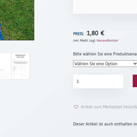
1,80
€
PREIS:
inkl. MwSt.
zzgl.
Versandkosten
Bitte wählen Sie eine Produktvaria
Gedenkblatt
zur
Taufe
„Lebensweg“
Menge
Artikel zum Merkzettel hinzuf
Dieser Artikel ist auch enthalten in