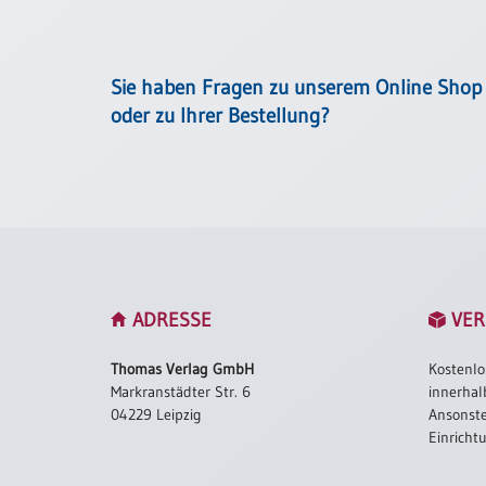
Einzelposter
A3
Sortimente
Sie haben Fragen zu unserem Online Shop
oder zu Ihrer Bestellung?
Hefte
Jahreslosung
Restbestände
ADRESSE
VER
Thomas Verlag GmbH
Kostenlo
Restbestände
Markranstädter Str. 6
innerhal
Bücher
04229 Leipzig
Ansonste
Einricht
Broschüren
Urkundenscheine