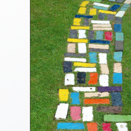
Thomaskarten
Grußkarten
Sortimente
Themen
&
Anlässe
Geburtstag
/
Wünsche
Segenswünsche
Lebensart
Dank
Freundschaft
/
Begleitung