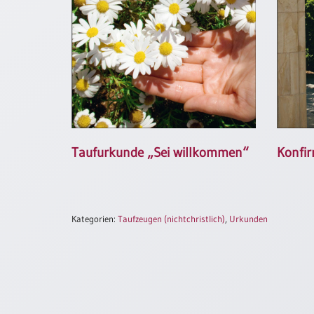
/
Eheschliessung
/
Hochzeitsjubiläum
neutrale
Urkunden
Abendmahlszulassung
/
Kirchen(wieder)eintritt
Taufurkunde „Sei willkommen“
Konfir
PC-
Urkunden
Kategorien:
Taufzeugen (nichtchristlich)
,
Urkunden
Poster
Neuerscheinungen
Einzelposter
A4