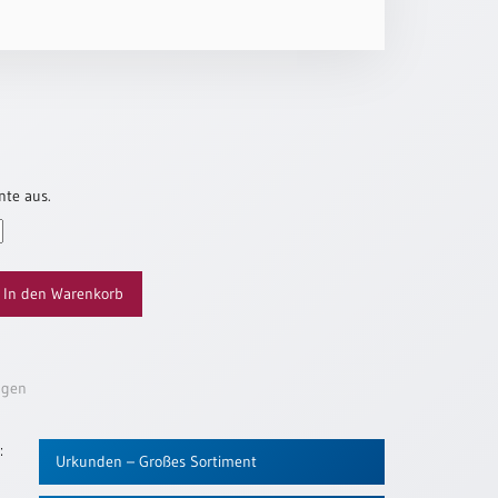
nte aus.
In den Warenkorb
ügen
:
Urkunden – Großes Sortiment