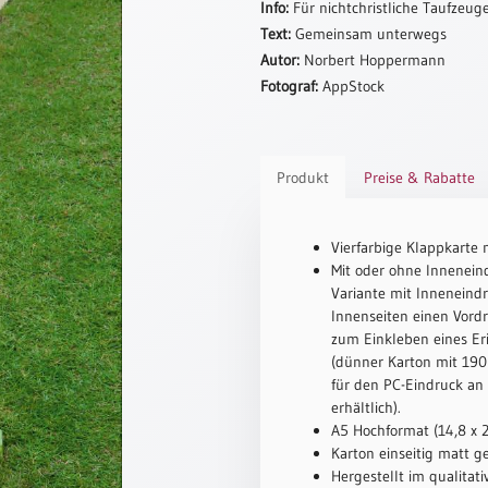
Info:
Für nichtchristliche Taufzeug
Text:
Gemeinsam unterwegs
Autor:
Norbert Hoppermann
Fotograf:
AppStock
Produkt
Preise & Rabatte
Vierfarbige Klappkarte 
Mit oder ohne Inneneind
Variante mit Inneneindr
Innenseiten einen Vord
zum Einkleben eines Er
(dünner Karton mit 190 
für den PC-Eindruck an
erhältlich).
A5 Hochformat (14,8 x 
Karton einseitig matt ge
Hergestellt im qualitat