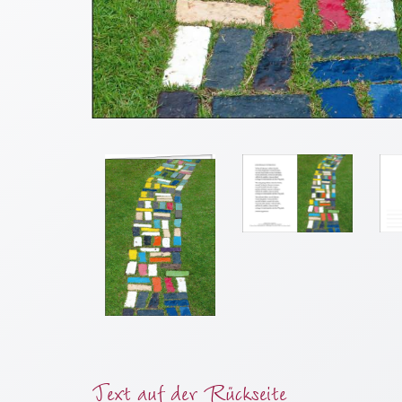
Meditation
/
Stille
Zeit
Lyrik
/
Gedichte
Psalmen
/
Bibel
/
Gebete
Ermutigung
/
Trost
Trauer
Geburt
Text auf der Rückseite
/
Taufe