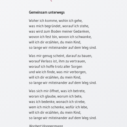
Schulanfang
Gemeinsam unterwegs
/
Kindergeburtstag
Woher ich komme, wohin ich gehe,
was mich begründet, worauf ich stehe,
Konfirmation
was wird zum Boden meiner Gedanken,
/
wovon ich fest bin, wovon ich schwanke,
Firmung
will ich dir erzählen, du mein Kind,
/
so lange wir miteinander auf dem Weg sind.
Erstkommunion
Was mir genug scheint, darauf zu bauen,
worauf Verlass ist, ihm zu vertrauen,
Liebe
worauf ich hoffe trotz aller Sorgen
/
und wie ich finde, was mir verborgen,
(Jubel)Hochzeit
will ich dir erzählen, du mein Kind,
Einzug
so lange wir miteinander auf dem Weg sind.
Was sich mir öffnet, was ich betrete,
Frühjahr
woran ich glaube, worum ich bete,
/
was ich bedenke, wonach ich strebe,
Ostern
wem ich mich schenke, wofür ich lebe,
Weihnachten
will ich dir erzählen, du mein Kind,
so lange wir miteinander auf dem Weg sind.
/
Jahreswechsel
Norbert Hoppermann