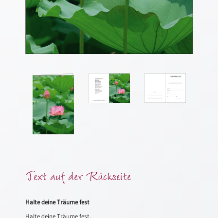
Meditation
/
Stille
Zeit
Lyrik
/
Gedichte
Psalmen
/
Bibel
/
Gebete
Ermutigung
/
Trost
Text auf der Rückseite
Trauer
Geburt
Halte deine Träume fest
/
Halte deine Träume fest,
Taufe