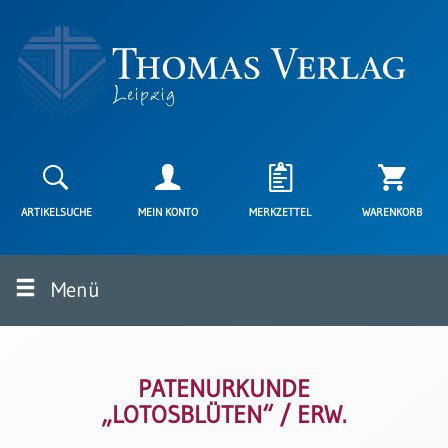
Neuerscheinungen
Karten
ARTIKELSUCHE
MEIN KONTO
MERKZETTEL
WARENKORB
Kartenarten
Neuerscheinungen
Menü
Leipziger
Karten
Trauerkarten
/
Ewigkeitssonntag
PATENURKUNDE
„LOTOSBLÜTEN“ / ERW.
Bibelkarten
Spruchkarten