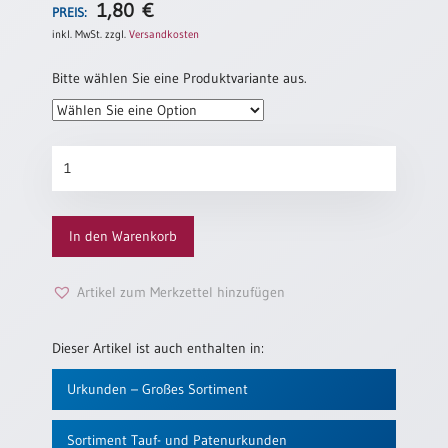
1,80
€
PREIS:
Einzelposter
A3
inkl. MwSt.
zzgl.
Versandkosten
Sortimente
Bitte wählen Sie eine Produktvariante aus.
Hefte
Patenurkunde
„Lotosblüten“
/
Jahreslosung
Erw.
In den Warenkorb
Menge
Restbestände
Artikel zum Merkzettel hinzufügen
Restbestände
Dieser Artikel ist auch enthalten in:
Bücher
Urkunden – Großes Sortiment
Broschüren
Sortiment Tauf- und Patenurkunden
Urkundenscheine