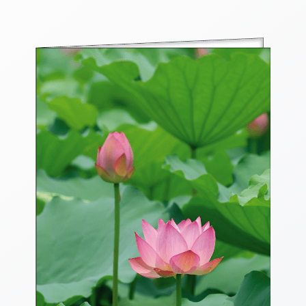
Thomaskarten
Grußkarten
Sortimente
Themen
&
Anlässe
Geburtstag
/
Wünsche
Segenswünsche
Lebensart
Dank
Freundschaft
/
Begleitung