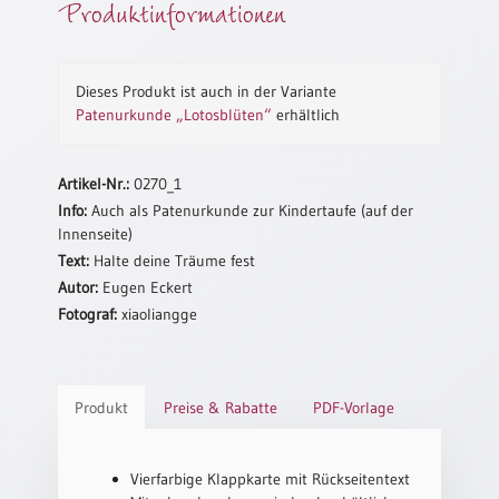
Produktinformationen
Neutral
Urkunden
Dieses Produkt ist auch in der Variante
Patenurkunde „Lotosblüten“
erhältlich
Sortimente
Neuerscheinungen
Artikel-Nr.:
0270_1
Info:
Auch als Patenurkunde zur Kindertaufe (auf der
Themen
Innenseite)
&
Text:
Halte deine Träume fest
Anlässe
Autor:
Eugen Eckert
Fotograf:
xiaoliangge
Taufe
/
Patenamt
Konfirmation
Produkt
Preise & Rabatte
PDF-Vorlage
/
Konfirmationsjubiläum
Trauung
Vierfarbige Klappkarte mit Rückseitentext