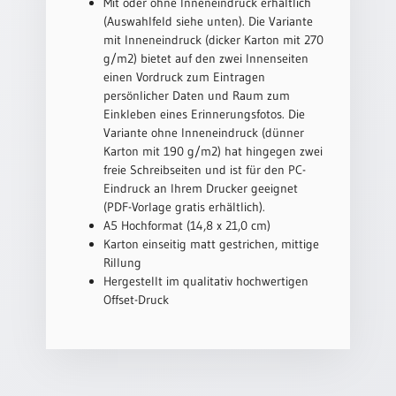
/
Mit oder ohne Inneneindruck erhältlich
Eheschliessung
(Auswahlfeld siehe unten). Die Variante
/
mit Inneneindruck (dicker Karton mit 270
Hochzeitsjubiläum
g/m2) bietet auf den zwei Innenseiten
einen Vordruck zum Eintragen
neutrale
persönlicher Daten und Raum zum
Urkunden
Einkleben eines Erinnerungsfotos. Die
Abendmahlszulassung
Variante ohne Inneneindruck (dünner
/
Karton mit 190 g/m2) hat hingegen zwei
Kirchen(wieder)eintritt
freie Schreibseiten und ist für den PC-
Eindruck an Ihrem Drucker geeignet
(PDF-Vorlage gratis erhältlich).
PC-
A5 Hochformat (14,8 x 21,0 cm)
Urkunden
Karton einseitig matt gestrichen, mittige
Rillung
Hergestellt im qualitativ hochwertigen
Offset-Druck
Poster
Neuerscheinungen
Einzelposter
A4