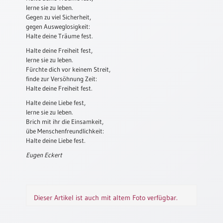
lerne sie zu leben.
Schulanfang
Gegen zu viel Sicherheit,
/
gegen Ausweglosigkeit:
Kindergeburtstag
Halte deine Träume fest.
Halte deine Freiheit fest,
Konfirmation
lerne sie zu leben.
/
Fürchte dich vor keinem Streit,
Firmung
finde zur Versöhnung Zeit:
/
Halte deine Freiheit fest.
Erstkommunion
Halte deine Liebe fest,
Liebe
lerne sie zu leben.
/
Brich mit ihr die Einsamkeit,
(Jubel)Hochzeit
übe Menschenfreundlichkeit:
Halte deine Liebe fest.
Einzug
Eugen Eckert
Frühjahr
/
Ostern
Weihnachten
Dieser Artikel ist auch mit altem Foto verfügbar.
/
Jahreswechsel