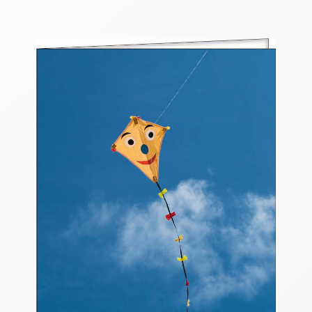
Thomaskarten
Grußkarten
Sortimente
Themen
&
Anlässe
Geburtstag
/
Wünsche
Segenswünsche
Lebensart
Dank
Freundschaft
/
Begleitung