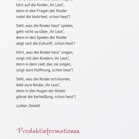
hört auf die Kinder, ihr Leut’,
Schulanfang
denn in den Fragen der Kinder
/
redet die Wahrheit, schon heut’!
Kindergeburtstag
Seht, was die Kinder heut’ spielen,
geht nicht vorüber, ihr Leut’,
Konfirmation
denn in den Spielen der Kinder
/
zeigt sich die Zukunft, schon heut’!
Firmung
/
Hört, was die Kinder heut’ singen,
Erstkommunion
singt mit den Kindern, ihr Leut’,
denn in dem Lied, das sie singen,
Liebe
singt eure Hoffnung, schon heut’!
/
Seht, was die Kinder erträumen,
(Jubel)Hochzeit
liebt eure Kinder, ihr Leut’,
Einzug
denn in den Augen der Kinder
glänzt die Verheißung, schon heut’!
Frühjahr
Lothar Zenetti
/
Ostern
Weihnachten
Produktinformationen
/
Jahreswechsel