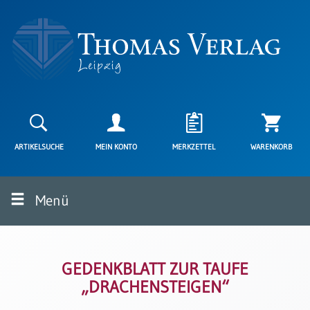
Neuerscheinungen
Karten
ARTIKELSUCHE
MEIN KONTO
MERKZETTEL
WARENKORB
Kartenarten
Neuerscheinungen
Menü
Leipziger
Karten
Trauerkarten
/
Ewigkeitssonntag
GEDENKBLATT ZUR TAUFE
„DRACHENSTEIGEN“
Bibelkarten
Spruchkarten