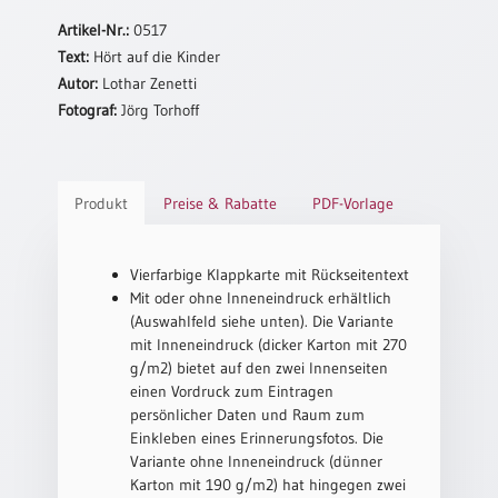
Neutral
Artikel-Nr.:
0517
Text:
Hört auf die Kinder
Autor:
Lothar Zenetti
Urkunden
Fotograf:
Jörg Torhoff
Sortimente
Neuerscheinungen
Produkt
Preise & Rabatte
PDF-Vorlage
Themen
&
Anlässe
Vierfarbige Klappkarte mit Rückseitentext
Mit oder ohne Inneneindruck erhältlich
Taufe
(Auswahlfeld siehe unten). Die Variante
/
mit Inneneindruck (dicker Karton mit 270
Patenamt
g/m2) bietet auf den zwei Innenseiten
einen Vordruck zum Eintragen
Konfirmation
persönlicher Daten und Raum zum
/
Einkleben eines Erinnerungsfotos. Die
Konfirmationsjubiläum
Variante ohne Inneneindruck (dünner
Trauung
Karton mit 190 g/m2) hat hingegen zwei