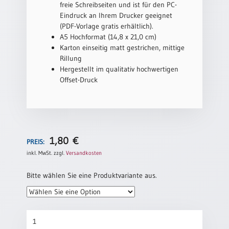
/
freie Schreibseiten und ist für den PC-
Eheschliessung
Eindruck an Ihrem Drucker geeignet
/
(PDF-Vorlage gratis erhältlich).
Hochzeitsjubiläum
A5 Hochformat (14,8 x 21,0 cm)
Karton einseitig matt gestrichen, mittige
neutrale
Rillung
Urkunden
Hergestellt im qualitativ hochwertigen
Abendmahlszulassung
Offset-Druck
/
Kirchen(wieder)eintritt
PC-
1,80
€
Urkunden
PREIS:
inkl. MwSt.
zzgl.
Versandkosten
Bitte wählen Sie eine Produktvariante aus.
Poster
Neuerscheinungen
Einzelposter
Gedenkblatt
A4
zur