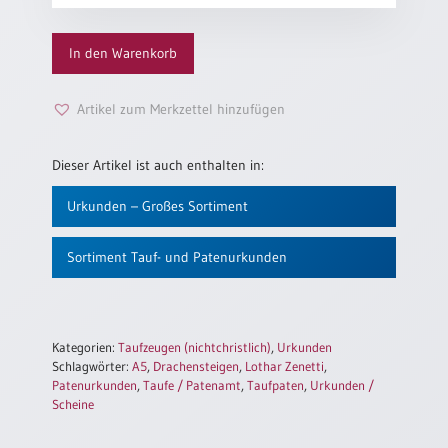
Taufe
Einzelposter
„Drachensteigen“
A3
In den Warenkorb
Menge
Sortimente
Artikel zum Merkzettel hinzufügen
Hefte
Dieser Artikel ist auch enthalten in:
Jahreslosung
Urkunden – Großes Sortiment
Sortiment Tauf- und Patenurkunden
Restbestände
Restbestände
Kategorien:
Taufzeugen (nichtchristlich)
,
Urkunden
Schlagwörter:
A5
,
Drachensteigen
,
Lothar Zenetti
,
Bücher
Patenurkunden
,
Taufe / Patenamt
,
Taufpaten
,
Urkunden /
Scheine
Broschüren
Urkundenscheine