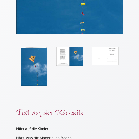
Meditation
/
Stille
Zeit
Lyrik
/
Gedichte
Psalmen
/
Bibel
/
Gebete
Ermutigung
/
Trost
Text auf der Rückseite
Trauer
Geburt
Hört auf die Kinder
/
Hört, was die Kinder euch fragen,
Taufe