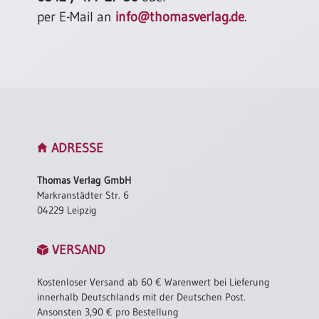
Einzelposter
per E-Mail an
info@thomasverlag.de
.
A3
Sortimente
Hefte
Jahreslosung
ADRESSE
Thomas Verlag GmbH
Markranstädter Str. 6
Restbestände
04229 Leipzig
Restbestände
VERSAND
Bücher
Kostenloser Versand ab 60 € Warenwert bei Lieferung
Broschüren
innerhalb Deutschlands mit der Deutschen Post.
Ansonsten 3,90 € pro Bestellung
Urkundenscheine