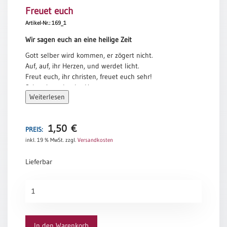
Freuet euch
Meditation
/
Artikel-Nr.: 169_1
Stille
Wir sagen euch an eine heilige Zeit
Zeit
Gott selber wird kommen, er zögert nicht.
Lyrik
Auf, auf, ihr Herzen, und werdet licht.
/
Freut euch, ihr christen, freuet euch sehr!
Gedichte
Schon ist nahe der Herr.
Psalmen
Weiterlesen
Nun tragt eurer Güte hellen Schein
/
weit in die dunkle Welt hinein.
Bibel
Freut euch, ihr christen, freuet euch sehr!
/
1,50
€
Schon ist nahe der Herr.
PREIS:
Gebete
inkl. 19 % MwSt.
zzgl.
Versandkosten
Maria Ferschl
Ermutigung
Lieferbar
/
Trost
Freuet
Trauer
euch
Geburt
Menge
/
In den Warenkorb
Taufe