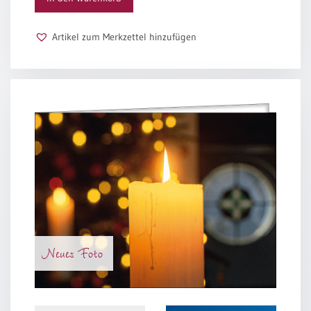
Schulanfang
/
Artikel zum Merkzettel hinzufügen
Kindergeburtstag
Konfirmation
/
Firmung
/
Erstkommunion
Liebe
/
(Jubel)Hochzeit
Einzug
Frühjahr
/
Neues Foto
Ostern
Weihnachten
/
Jahreswechsel