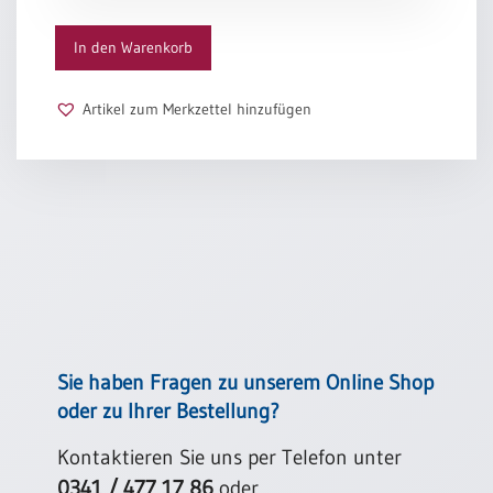
/
Eheschliessung
In den Warenkorb
/
Hochzeitsjubiläum
neutrale
Artikel zum Merkzettel hinzufügen
Urkunden
Abendmahlszulassung
/
Kirchen(wieder)eintritt
PC-
Urkunden
Poster
Sie haben Fragen zu unserem Online Shop
oder zu Ihrer Bestellung?
Neuerscheinungen
Einzelposter
Kontaktieren Sie uns per Telefon unter
A4
0341 / 477 17 86
oder