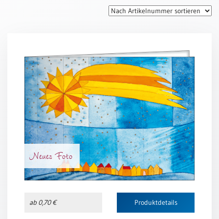
Thomaskarten
Grußkarten
Sortimente
Themen
&
Anlässe
Geburtstag
/
Wünsche
Segenswünsche
Neues Foto
Lebensart
Dank
Freundschaft
ab 0,70 €
Produktdetails
/
Begleitung