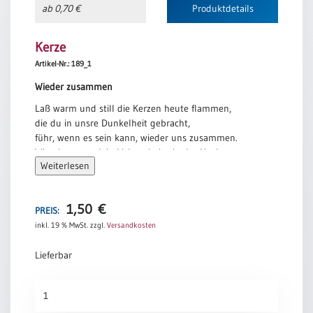
ab 0,70 €
Produktdetails
Neutral
Kerze
Urkunden
Artikel-Nr.: 189_1
Sortimente
Wieder zusammen
Neuerscheinungen
Laß warm und still die Kerzen heute flammen,
die du in unsre Dunkelheit gebracht,
führ, wenn es sein kann, wieder uns zusammen.
Themen
Wir wissen es, dein Licht scheint in der Nacht.
&
Weiterlesen
Anlässe
Dietrich Bonhoeffer
Taufe
1,50
€
PREIS:
/
inkl. 19 % MwSt.
zzgl.
Versandkosten
Patenamt
Konfirmation
Lieferbar
/
Konfirmationsjubiläum
Kerze
Trauung
Menge