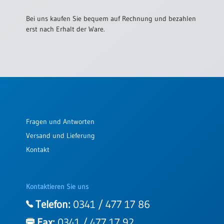
/
Eheschliessung
Bei uns kaufen Sie bequem auf Rechnung und bezahlen
/
erst nach Erhalt der Ware.
Hochzeitsjubiläum
neutrale
Urkunden
Abendmahlszulassung
/
Kirchen(wieder)eintritt
Fragen und Antworten
PC-
Versand und Lieferung
Urkunden
Kontakt
Poster
Kontaktieren Sie uns
Neuerscheinungen
Telefon:
0341 / 477 17 86
Einzelposter
A4
Fax:
0341 / 477 17 92