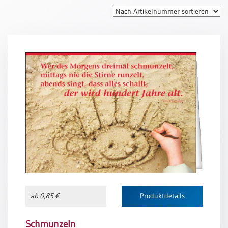
Thomaskarten
Grußkarten
Sortimente
Themen
&
Anlässe
Geburtstag
/
Wünsche
Segenswünsche
Lebensart
Dank
ab 0,85 €
Produktdetails
Freundschaft
/
Begleitung
Schmunzeln