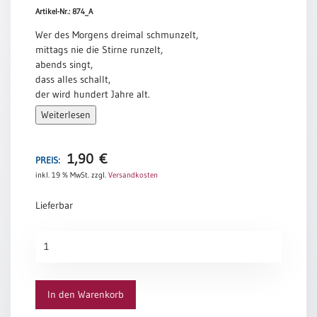
Artikel-Nr.: 874_A
Meditation
/
Wer des Morgens dreimal schmunzelt,
Stille
mittags nie die Stirne runzelt,
Zeit
abends singt,
dass alles schallt,
Lyrik
der wird hundert Jahre alt.
/
Gedichte
Weiterlesen
Volksmund
Psalmen
/
1,90
€
PREIS:
Bibel
/
inkl. 19 % MwSt.
zzgl.
Versandkosten
Gebete
Lieferbar
Ermutigung
/
Schmunzeln
Trost
Menge
Trauer
Geburt
In den Warenkorb
/
Taufe