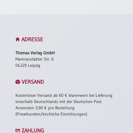
Neutral
Urkunden
Sortimente
ADRESSE
Neuerscheinungen
Thomas Verlag GmbH
Markranstädter Str. 6
Themen
04229 Leipzig
&
Anlässe
VERSAND
Taufe
/
Kostenloser Versand ab 60 € Warenwert bei Lieferung
Patenamt
innerhalb Deutschlands mit der Deutschen Post.
Konfirmation
Ansonsten 3,90 € pro Bestellung
/
(Privatkunden/kirchliche Einrichtungen).
Konfirmationsjubiläum
Trauung
ZAHLUNG