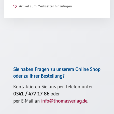
Artikel zum Merkzettel hinzufügen
Schulanfang
/
Kindergeburtstag
Konfirmation
/
Firmung
/
Erstkommunion
Liebe
/
(Jubel)Hochzeit
Sie haben Fragen zu unserem Online Shop
Einzug
oder zu Ihrer Bestellung?
Frühjahr
Kontaktieren Sie uns per Telefon unter
/
Ostern
0341 / 477 17 86
oder
per E-Mail an
info@thomasverlag.de
.
Weihnachten
/
Jahreswechsel