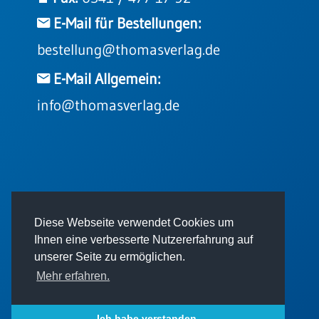
Einzelposter
E-Mail für Bestellungen:
A3
bestellung@thomasverlag.de
Sortimente
E-Mail Allgemein:
Hefte
info@thomasverlag.de
Jahreslosung
Restbestände
© 2026 - Thomas Verlag GmbH
Diese Webseite verwendet Cookies um
Ihnen eine verbesserte Nutzererfahrung auf
Restbestände
unserer Seite zu ermöglichen.
Bücher
Mehr erfahren.
Broschüren
Impressum
AGB
Datenschutz
Urkundenscheine
Ich habe verstanden.