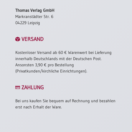
/
Eheschliessung
Thomas Verlag GmbH
/
Markranstädter Str. 6
Hochzeitsjubiläum
04229 Leipzig
neutrale
Urkunden
VERSAND
Abendmahlszulassung
/
Kostenloser Versand ab 60 € Warenwert bei Lieferung
Kirchen(wieder)eintritt
innerhalb Deutschlands mit der Deutschen Post.
Ansonsten 3,90 € pro Bestellung
(Privatkunden/kirchliche Einrichtungen).
PC-
Urkunden
ZAHLUNG
Bei uns kaufen Sie bequem auf Rechnung und bezahlen
Poster
erst nach Erhalt der Ware.
Neuerscheinungen
Einzelposter
A4