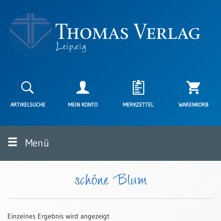
Neuerscheinungen
Karten
ARTIKELSUCHE
MEIN KONTO
MERKZETTEL
WARENKORB
Kartenarten
Neuerscheinungen
Menü
Leipziger
Karten
Trauerkarten
schöne Blum
/
Ewigkeitssonntag
Bibelkarten
Einzelnes Ergebnis wird angezeigt
Spruchkarten