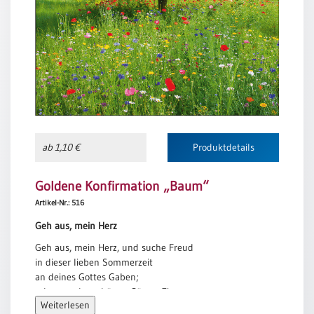
Meditation
/
Stille
Zeit
Lyrik
/
Gedichte
Psalmen
/
ab 1,10 €
Produktdetails
Bibel
/
Goldene Konfirmation „Baum“
Gebete
Artikel-Nr.: 516
Ermutigung
/
Geh aus, mein Herz
Trost
Geh aus, mein Herz, und suche Freud
Trauer
in dieser lieben Sommerzeit
an deines Gottes Gaben;
Geburt
schau an der schönen Gärten Zier
/
Weiterlesen
und siehe, wie sie mir und dir
Taufe