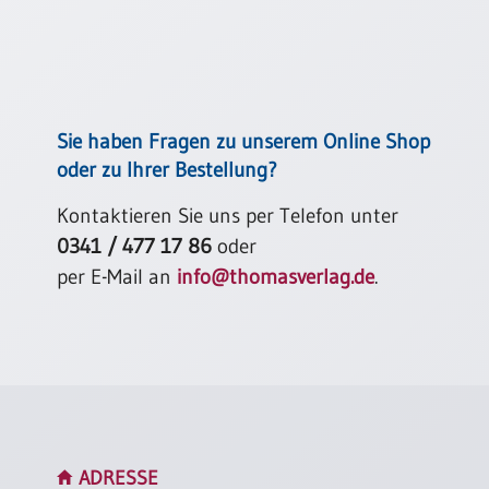
Neutral
Urkunden
Sortimente
Sie haben Fragen zu unserem Online Shop
Neuerscheinungen
oder zu Ihrer Bestellung?
Kontaktieren Sie uns per Telefon unter
Themen
&
0341 / 477 17 86
oder
Anlässe
per E-Mail an
info@thomasverlag.de
.
Taufe
/
Patenamt
Konfirmation
/
Konfirmationsjubiläum
Trauung
ADRESSE