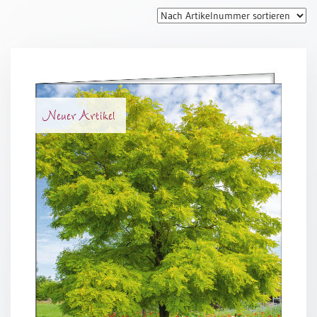
Thomaskarten
Grußkarten
Sortimente
Themen
Neuer Artikel
&
Anlässe
Geburtstag
/
Wünsche
Segenswünsche
Lebensart
Dank
Freundschaft
/
Begleitung