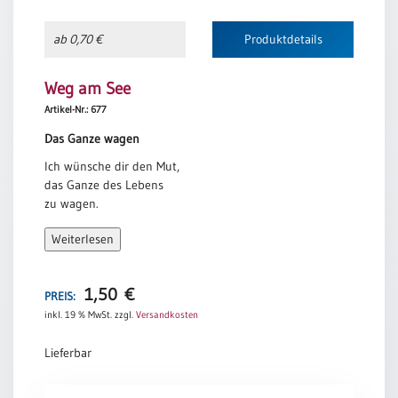
Neutral
ab 0,70 €
Produktdetails
Urkunden
Weg am See
Sortimente
Artikel-Nr.: 677
Neuerscheinungen
Das Ganze wagen
Ich wünsche dir den Mut,
Themen
das Ganze des Lebens
&
zu wagen.
Anlässe
Sonne und Regen,
Weiterlesen
Wärme und Sturm.
Taufe
Glück und Sehnsucht,
/
Freude und Schmerz.
Patenamt
1,50
€
PREIS:
Ich wünsche dir die Kunst,
inkl. 19 % MwSt.
zzgl.
Versandkosten
Konfirmation
das Gute genießen zu können
/
und durch das Schwere
Lieferbar
Konfirmationsjubiläum
hindurch zu gehen.
Trauung
Weg
Und dabei immer