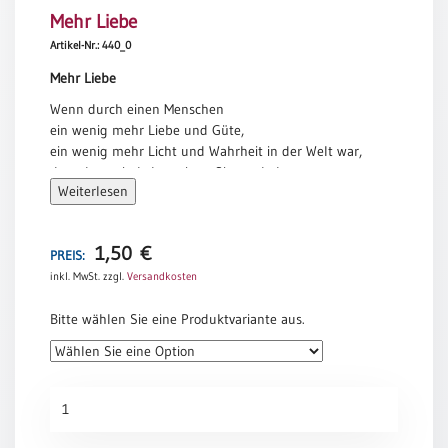
Mehr Liebe
Meditation
/
Artikel-Nr.: 440_0
Stille
Mehr Liebe
Zeit
Wenn durch einen Menschen
Lyrik
ein wenig mehr Liebe und Güte,
/
ein wenig mehr Licht und Wahrheit in der Welt war,
Gedichte
dann hat sein Leben einen Sinn gehabt.
Psalmen
Weiterlesen
Alfred Delp
/
Bibel
/
1,50
€
PREIS:
Gebete
inkl. MwSt.
zzgl.
Versandkosten
Ermutigung
Bitte wählen Sie eine Produktvariante aus.
/
Trost
Trauer
Mehr
Geburt
Liebe
/
Menge
Taufe