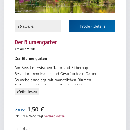
Einzelposter
A3
Sortimente
ab 0,70 €
Produktdetails
Hefte
Der Blumengarten
Artikel-Nr.: 698
Der Blumengarten
Jahreslosung
Am See, tief zwischen Tann und Silberpappel
Beschirmt von Mauer und Gesträuch ein Garten
So weise angelegt mit monatlichen Blumen
Restbestände
Daß er vom März bis zum Oktober blüht.
Weiterlesen
Hier, in der Früh, nicht allzu häufig, sitz ich
Und wünsche mir, auch ich mög allezeit
Restbestände
In den verschiedenen Wettern, guten, schlechten
1,50
€
Dies oder jenes Angenehme zeigen.
PREIS:
Bücher
inkl. 19 % MwSt.
zzgl.
Versandkosten
Bertolt Brecht
Broschüren
Urkundenscheine
Lieferbar