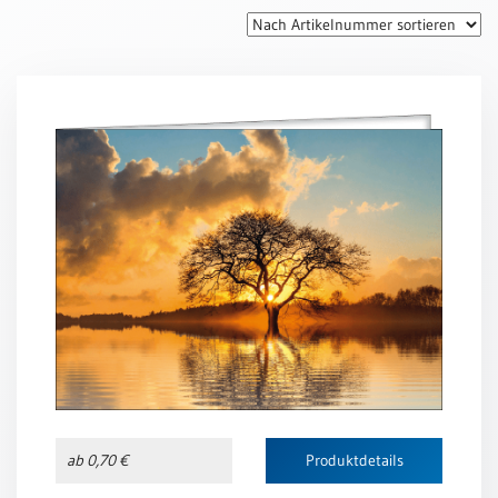
Thomaskarten
Grußkarten
Sortimente
Themen
&
Anlässe
Geburtstag
/
Wünsche
Segenswünsche
Lebensart
Dank
Freundschaft
ab 0,70 €
Produktdetails
/
Begleitung