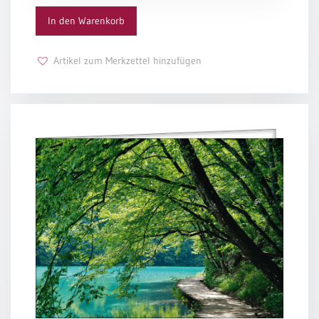
In den Warenkorb
Schulanfang
/
Kindergeburtstag
Artikel zum Merkzettel hinzufügen
Konfirmation
/
Firmung
/
Erstkommunion
Liebe
/
(Jubel)Hochzeit
Einzug
Frühjahr
/
Ostern
Weihnachten
/
Jahreswechsel