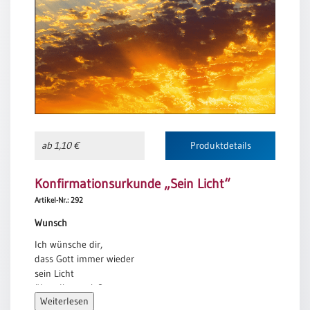
Meditation
/
Stille
Zeit
Lyrik
/
Gedichte
Psalmen
/
ab 1,10 €
Produktdetails
Bibel
/
Konfirmationsurkunde „Sein Licht“
Gebete
Artikel-Nr.: 292
Ermutigung
/
Wunsch
Trost
Ich wünsche dir,
Trauer
dass Gott immer wieder
sein Licht
Geburt
über dir ausgießt.
/
Weiterlesen
Dass er deine Seele
Taufe