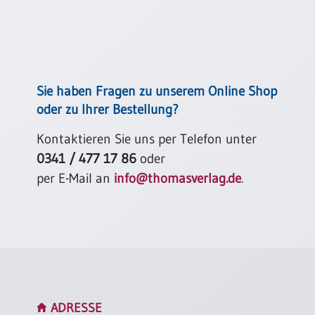
Neutral
Urkunden
Sortimente
Sie haben Fragen zu unserem Online Shop
Neuerscheinungen
oder zu Ihrer Bestellung?
Kontaktieren Sie uns per Telefon unter
Themen
&
0341 / 477 17 86
oder
Anlässe
per E-Mail an
info@thomasverlag.de
.
Taufe
/
Patenamt
Konfirmation
/
Konfirmationsjubiläum
Trauung
ADRESSE