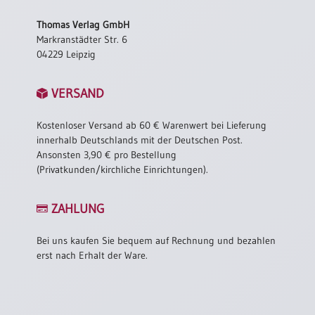
/
Eheschliessung
Thomas Verlag GmbH
/
Markranstädter Str. 6
Hochzeitsjubiläum
04229 Leipzig
neutrale
Urkunden
VERSAND
Abendmahlszulassung
/
Kostenloser Versand ab 60 € Warenwert bei Lieferung
Kirchen(wieder)eintritt
innerhalb Deutschlands mit der Deutschen Post.
Ansonsten 3,90 € pro Bestellung
(Privatkunden/kirchliche Einrichtungen).
PC-
Urkunden
ZAHLUNG
Bei uns kaufen Sie bequem auf Rechnung und bezahlen
Poster
erst nach Erhalt der Ware.
Neuerscheinungen
Einzelposter
A4