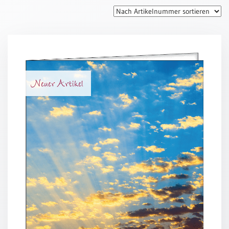
Thomaskarten
Grußkarten
Sortimente
Themen
Neuer Artikel
&
Anlässe
Geburtstag
/
Wünsche
Segenswünsche
Lebensart
Dank
Freundschaft
/
Begleitung