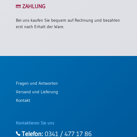
/
ZAHLUNG
Eheschliessung
/
Hochzeitsjubiläum
Bei uns kaufen Sie bequem auf Rechnung und bezahlen
erst nach Erhalt der Ware.
neutrale
Urkunden
Abendmahlszulassung
/
Kirchen(wieder)eintritt
PC-
Fragen und Antworten
Urkunden
Versand und Lieferung
Kontakt
Poster
Neuerscheinungen
Kontaktieren Sie uns
Einzelposter
A4
Telefon:
0341 / 477 17 86