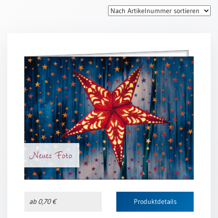
Thomaskarten
Grußkarten
Sortimente
Themen
&
Anlässe
Geburtstag
/
Wünsche
Segenswünsche
Neues Foto
Lebensart
Dank
Freundschaft
ab 0,70 €
Produktdetails
/
Begleitung