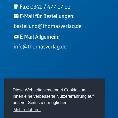
Einzelposter
Fax:
0341 / 477 17 92
A3
E-Mail für Bestellungen:
Sortimente
bestellung@thomasverlag.de
Hefte
E-Mail Allgemein:
info@thomasverlag.de
Jahreslosung
Restbestände
© 2026 - Thomas Verlag GmbH
Diese Webseite verwendet Cookies um
Restbestände
Ihnen eine verbesserte Nutzererfahrung auf
Bücher
unserer Seite zu ermöglichen.
Broschüren
Mehr erfahren.
Urkundenscheine
Impressum
AGB
Datenschutz