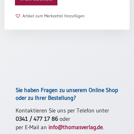
Einen Stern
Schulanfang
der dich
/
Artikel zum Merkzettel hinzufügen
durch das Dunkle leitet.
Kindergeburtstag
Und auf all deinen Wegen
Konfirmation
einen Engel,
/
der dich begleitet.
Firmung
/
Tina Willms
Erstkommunion
Liebe
/
(Jubel)Hochzeit
Einzug
Sie haben Fragen zu unserem Online Shop
Frühjahr
oder zu Ihrer Bestellung?
/
Ostern
Kontaktieren Sie uns per Telefon unter
0341 / 477 17 86
oder
Weihnachten
/
per E-Mail an
info@thomasverlag.de
.
Jahreswechsel