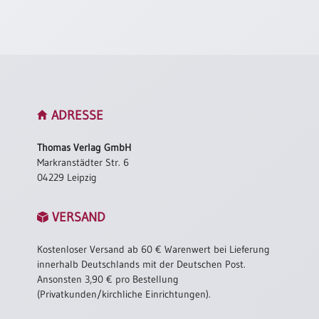
Neutral
Urkunden
Sortimente
Neuerscheinungen
ADRESSE
Themen
Thomas Verlag GmbH
&
Markranstädter Str. 6
Anlässe
04229 Leipzig
Taufe
VERSAND
/
Patenamt
Kostenloser Versand ab 60 € Warenwert bei Lieferung
Konfirmation
innerhalb Deutschlands mit der Deutschen Post.
/
Ansonsten 3,90 € pro Bestellung
Konfirmationsjubiläum
(Privatkunden/kirchliche Einrichtungen).
Trauung