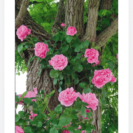
Neutral
Urkunden
Sortimente
Neuerscheinungen
Themen
&
Anlässe
Taufe
/
Patenamt
Konfirmation
/
Konfirmationsjubiläum
Trauung