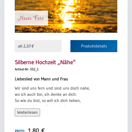
Neues Foto
ab 1,10 €
Produktdetails
Silberne Hochzeit „Nähe“
Artikel-Nr.: 552_1
Liebeslied von Mann und Frau
Wir sind uns fern und sind uns doch nahe,
wo ich auch bin, ich denke an dich:
So wie du bist, so will ich dich lieben,
so wie ich bin, so liebe mich!
Weiterlesen
Jahre, die gehn, und Jahre, die kommen,
war es ein Traum, der mit uns begann?
Gestern ist heut, und heute ist morgen,
1,80
€
PREIS: