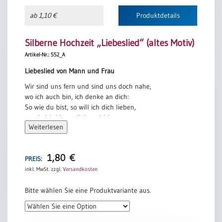
ab 1,10 €
Produktdetails
Silberne Hochzeit „Liebeslied“ (altes Motiv)
Artikel-Nr.: 552_A
Liebeslied von Mann und Frau
Wir sind uns fern und sind uns doch nahe,
wo ich auch bin, ich denke an dich:
So wie du bist, so will ich dich lieben,
so wie ich bin, so liebe mich!
Weiterlesen
Jahre, die gehn, und Jahre, die kommen,
war es ein Traum, der mit uns begann?
Gestern ist heut, und heute ist morgen,
1,80
€
PREIS:
ich bin bei dir und seh dich an.
inkl. MwSt.
zzgl.
Versandkosten
Frage den Schnee, er kennt unsre Spuren,
frage den See in Sonne und Wind.
Bitte wählen Sie eine Produktvariante aus.
Frage dich selbst, wirst du es vergessen,
wie wir uns nah gewesen sind?