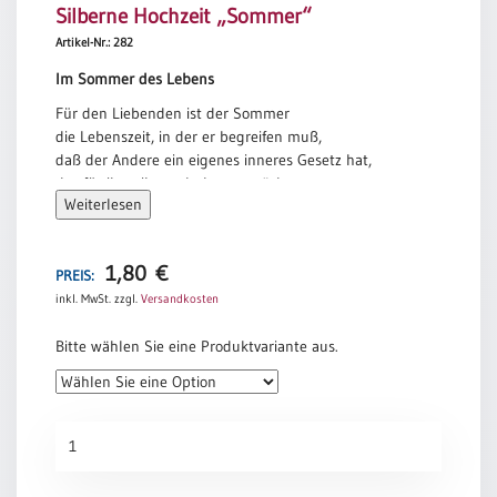
Silberne Hochzeit „Sommer“
Artikel-Nr.: 282
Im Sommer des Lebens
Für den Liebenden ist der Sommer
die Lebenszeit, in der er begreifen muß,
daß der Andere ein eigenes inneres Gesetz hat,
das für ihn gilt, nach dem er wächst
Weiterlesen
und sich entwickelt und sich ausbreitet.
Sommer heißt Respekt vor der Kraft,
die im Anderen ist.
1,80
€
PREIS:
Lieben im Sommer, das heißt:
inkl. MwSt.
zzgl.
Versandkosten
dem Anderen gestatten,
daß er seiner eigenen Absicht nachgeht,
Bitte wählen Sie eine Produktvariante aus.
daß er seine eigenen Pläne
faßt und verwirklicht.
Es heißt sehen,
wie im Anderen etwas aufbricht
Silberne
und sich ausdehnt,
Hochzeit
von dem man vielleicht noch gar nicht weiß,
„Sommer“