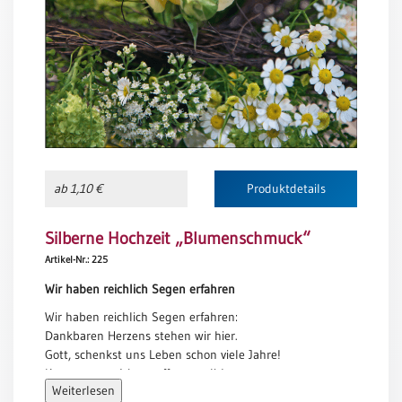
Meditation
/
Stille
Zeit
Lyrik
/
Gedichte
Psalmen
/
ab 1,10 €
Produktdetails
Bibel
/
Silberne Hochzeit „Blumenschmuck“
Gebete
Artikel-Nr.: 225
Ermutigung
/
Wir haben reichlich Segen erfahren
Trost
Wir haben reichlich Segen erfahren:
Trauer
Dankbaren Herzens stehen wir hier.
Gott, schenkst uns Leben schon viele Jahre!
Geburt
Kennst unsre Wege, offen vor dir!
/
Weiterlesen
Dank für die Liebe, die du gegeben!
Taufe