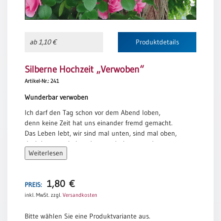
/
Eheschliessung
/
Hochzeitsjubiläum
ab 1,10 €
Produktdetails
neutrale
Urkunden
Silberne Hochzeit „Verwoben“
Abendmahlszulassung
Artikel-Nr.: 241
/
Kirchen(wieder)eintritt
Wunderbar verwoben
Ich darf den Tag schon vor dem Abend loben,
denn keine Zeit hat uns einander fremd gemacht.
PC-
Das Leben lebt, wir sind mal unten, sind mal oben,
Urkunden
doch immer miteinander wunderbar verwoben,
Weiterlesen
wir wachsen – und wir geben aufeinander acht.
Sören Callsen
Poster
1,80
€
PREIS:
Neuerscheinungen
inkl. MwSt.
zzgl.
Versandkosten
Einzelposter
A4
Bitte wählen Sie eine Produktvariante aus.