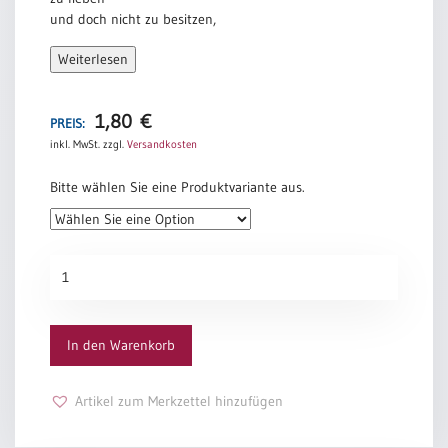
und doch nicht zu besitzen,
zu führen
Weiterlesen
und doch nicht zu herrschen,
sich hinzugeben,
1,80
€
ohne zu gehorchen,
PREIS:
inkl. MwSt.
zzgl.
Versandkosten
zu bergen
und doch nicht zu verschlingen,
Bitte wählen Sie eine Produktvariante aus.
nah zu sein
und doch nicht festzuhalten,
sich zu binden,
Silberne
ohne Freiheit zu nehmen.
Hochzeit
„Blütenpaar“
Jörg Zink
Menge
In den Warenkorb
Artikel zum Merkzettel hinzufügen