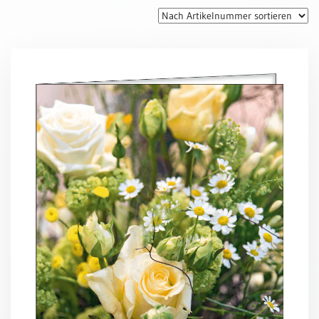
Thomaskarten
Grußkarten
Sortimente
Themen
&
Anlässe
Geburtstag
/
Wünsche
Segenswünsche
Lebensart
Dank
Freundschaft
/
Begleitung