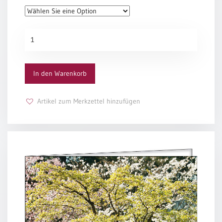
Einzelposter
A3
Silberne
Sortimente
Hochzeit
„Verwoben“
Menge
Hefte
In den Warenkorb
Jahreslosung
Artikel zum Merkzettel hinzufügen
Restbestände
Restbestände
Bücher
Broschüren
Urkundenscheine