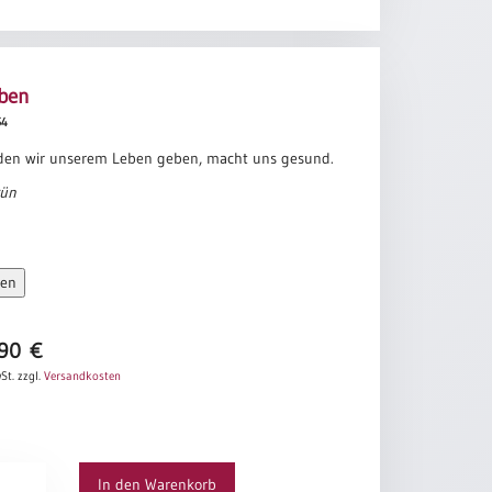
eben
54
 den wir unserem Leben geben, macht uns gesund.
rün
sen
,90
€
St.
zzgl.
Versandkosten
In den Warenkorb