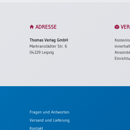
Neutral
Urkunden
ADRESSE
VER
Sortimente
Thomas Verlag GmbH
Kostenlo
Neuerscheinungen
Markranstädter Str. 6
innerhal
04229 Leipzig
Ansonste
Einricht
Themen
&
Anlässe
Taufe
/
Patenamt
Konfirmation
/
Fragen und Antworten
Konfirmationsjubiläum
Versand und Lieferung
Trauung
Kontakt