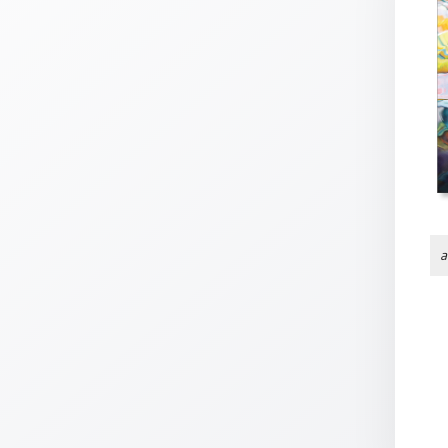
Thomaskarten
Grußkarten
Sortimente
Themen
&
Anlässe
Geburtstag
/
a
Wünsche
Segenswünsche
Lebensart
Dank
Freundschaft
/
Begleitung