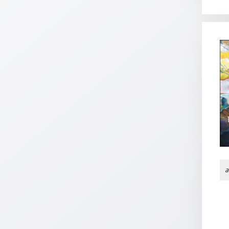
Meditation
/
Stille
Zeit
Lyrik
/
Gedichte
Psalmen
/
Bibel
/
Gebete
Ermutigung
/
a
Trost
Trauer
Geburt
/
Taufe