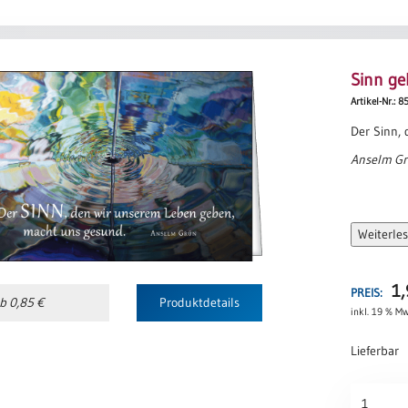
Sinn g
Artikel-Nr.: 8
Der Sinn,
Anselm G
Weiterle
1
PREIS:
b 0,85 €
Produktdetails
inkl. 19 % Mw
Lieferbar
Sinn