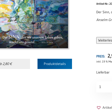
Artikel-Nr.: 
Der Sinn,
Anselm G
Weiterle
2
PREIS:
inkl. 19 % Mw
b 2,80 €
Produktdetails
Lieferbar
A4-
POSTER-
Sinn
geben
Menge
Artik