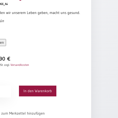
2066_A4
 den wir unserem Leben geben, macht uns gesund.
rün
sen
,90
€
St.
zzgl.
Versandkosten
In den Warenkorb
el zum Merkzettel hinzufügen