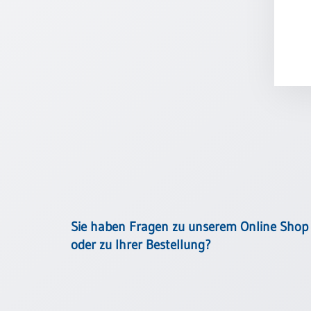
Schulanfang
/
Kindergeburtstag
Konfirmation
/
Firmung
/
Erstkommunion
Liebe
/
(Jubel)Hochzeit
Einzug
Frühjahr
Sie haben Fragen zu unserem Online Shop
/
oder zu Ihrer Bestellung?
Ostern
Weihnachten
/
Jahreswechsel