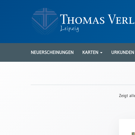
Neuerscheinungen
Karten
NEUERSCHEINUNGEN
KARTEN
URKUNDE
Kartenarten
Neuerscheinungen
Leipziger
Karten
Zeigt al
Trauerkarten
/
Ewigkeitssonntag
Bibelkarten
Spruchkarten