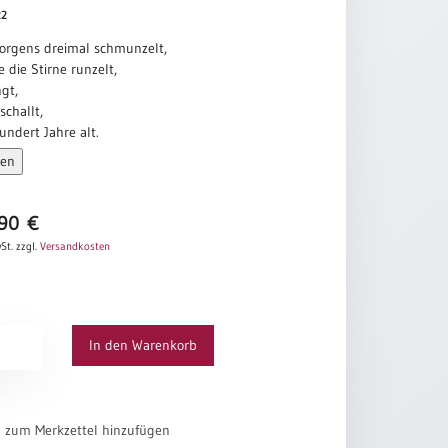
22
orgens dreimal schmunzelt,
e die Stirne runzelt,
gt,
schallt,
undert Jahre alt.
sen
d
,90
€
St.
zzgl.
Versandkosten
In den Warenkorb
el zum Merkzettel hinzufügen