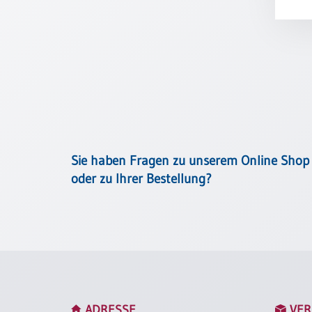
Meditation
/
Stille
Zeit
Lyrik
/
Gedichte
Psalmen
/
Bibel
Sie haben Fragen zu unserem Online Shop
/
oder zu Ihrer Bestellung?
Gebete
Ermutigung
/
Trost
Trauer
Geburt
/
ADRESSE
VER
Taufe