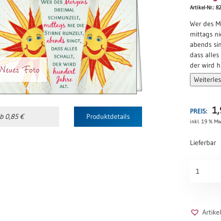
Artikel-Nr.: 8
Wer des M
mittags ni
abends sin
dass alles 
der wird h
Neues Foto
Weiterle
Volksmun
1
PREIS:
b 0,85 €
Produktdetails
inkl. 19 % Mw
Lieferbar
Sonnig
Menge
Artik