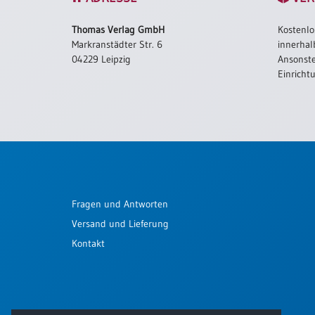
Schulanfang
Thomas Verlag GmbH
Kostenlo
/
Markranstädter Str. 6
innerhal
Kindergeburtstag
04229 Leipzig
Ansonste
Konfirmation
Einricht
/
Firmung
/
Erstkommunion
Liebe
/
(Jubel)Hochzeit
Fragen und Antworten
Einzug
Versand und Lieferung
Frühjahr
/
Kontakt
Ostern
Weihnachten
/
Jahreswechsel