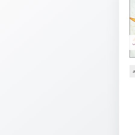
Thomaskarten
Grußkarten
Sortimente
Themen
&
Anlässe
Geburtstag
a
/
Wünsche
Segenswünsche
Lebensart
Dank
Freundschaft
/
Begleitung