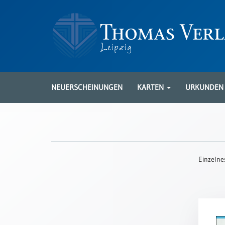
Neuerscheinungen
Karten
NEUERSCHEINUNGEN
KARTEN
URKUNDE
Kartenarten
Neuerscheinungen
Leipziger
Karten
Einzelne
Trauerkarten
/
Ewigkeitssonntag
Bibelkarten
Spruchkarten