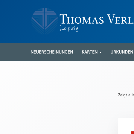
Neuerscheinungen
Karten
NEUERSCHEINUNGEN
KARTEN
URKUNDE
Kartenarten
Neuerscheinungen
Leipziger
Karten
Zeigt al
Trauerkarten
/
Ewigkeitssonntag
Bibelkarten
Spruchkarten