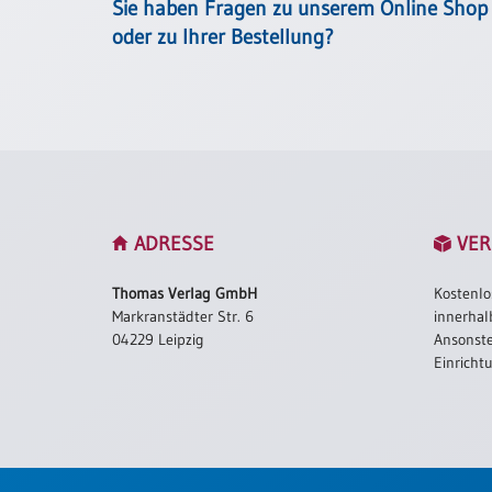
/
Sie haben Fragen zu unserem Online Shop
Eheschliessung
oder zu Ihrer Bestellung?
/
Hochzeitsjubiläum
neutrale
Urkunden
Abendmahlszulassung
/
Kirchen(wieder)eintritt
ADRESSE
VER
PC-
Thomas Verlag GmbH
Kostenlo
Urkunden
Markranstädter Str. 6
innerhal
04229 Leipzig
Ansonste
Einricht
Poster
Neuerscheinungen
Einzelposter
A4