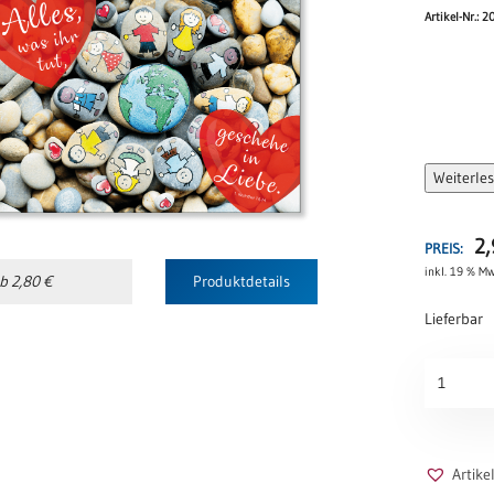
Artikel-Nr.: 2
Weiterle
2
PREIS:
inkl. 19 % Mw
b 2,80 €
Produktdetails
Lieferbar
A4-
POSTER-
Jahreslos
2024
-
Artik
Verbunde