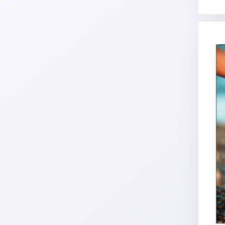
Meditation
/
Stille
Zeit
Lyrik
/
Gedichte
Psalmen
/
Bibel
/
Gebete
Ermutigung
/
Trost
Trauer
Geburt
/
Taufe