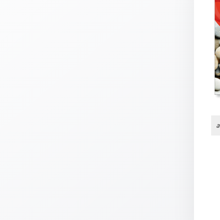
Thomaskarten
Grußkarten
Sortimente
Themen
&
Anlässe
Geburtstag
/
a
Wünsche
Segenswünsche
Lebensart
Dank
Freundschaft
/
Begleitung