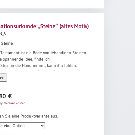
ationsurkunde „Steine“ (altes Motiv)
296_A
 Steine
Testament ist die Rede von lebendigen Steinen.
ne spannende Idee, finde ich.
Stein in die Hand nimmt, kann ihn fühlen.
arm, er nimmt meine Körperwärme an – und
sen
ese Wärme wieder aus. Das ist ein schönes Bild,
als lebendige Steine, deren Leben sich
fügt
,80
€
Bauwerk.
ge Steine zu sein, müssen wir allerdings die
gl.
Versandkosten
Lebens spüren. Wie viel Leben ist in mir?
 meine Lebendigkeit aus? Lebendige Steine,
en Sie eine Produktvariante aus.
egeisterte Menschen, die wahrhaftig vom Geist
trieben sind. Menschen, in denen etwas spürbar