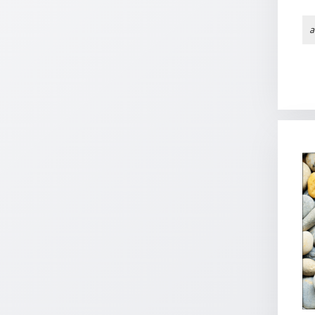
Schulanfang
a
/
Kindergeburtstag
Konfirmation
/
Firmung
/
Erstkommunion
Liebe
/
(Jubel)Hochzeit
Einzug
Frühjahr
/
Ostern
Weihnachten
/
Jahreswechsel