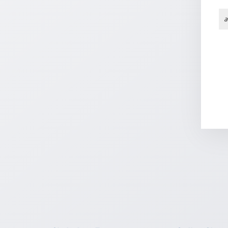
Neutral
a
Urkunden
Sortimente
Neuerscheinungen
Themen
&
Anlässe
Taufe
/
Patenamt
Konfirmation
/
Konfirmationsjubiläum
Trauung