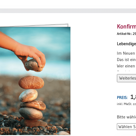
Menge
Konfirm
Artikel-Nr.: 
Lebendige
Im Neuen 
Das ist ei
Wer einen 
Er wird w
Weiterle
strahlt di
Menschen 
zusammen
1
zu einem 
PREIS:
Um lebendi
inkl. MwSt.
zz
Wärme des 
Was macht
Bitte wähl
das sind b
Gottes ge