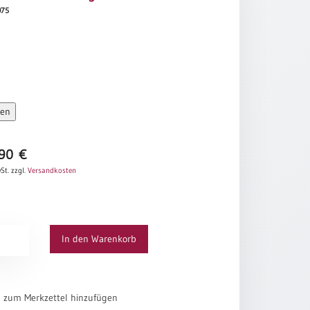
075
sen
,90
€
St.
zzgl.
Versandkosten
In den Warenkorb
ung
el zum Merkzettel hinzufügen
n