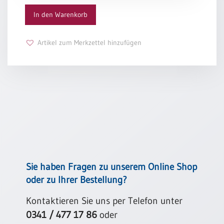
Menge
In den Warenkorb
Schulanfang
/
Kindergeburtstag
Artikel zum Merkzettel hinzufügen
Konfirmation
/
Firmung
/
Erstkommunion
Liebe
/
(Jubel)Hochzeit
Einzug
Frühjahr
Sie haben Fragen zu unserem Online Shop
/
oder zu Ihrer Bestellung?
Ostern
Weihnachten
Kontaktieren Sie uns per Telefon unter
/
0341 / 477 17 86
oder
Jahreswechsel