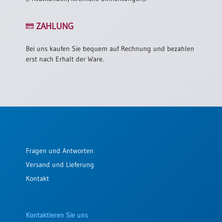
/
Eheschliessung
/
ZAHLUNG
Hochzeitsjubiläum
neutrale
Bei uns kaufen Sie bequem auf Rechnung und bezahlen
Urkunden
erst nach Erhalt der Ware.
Abendmahlszulassung
/
Kirchen(wieder)eintritt
PC-
Urkunden
Fragen und Antworten
Versand und Lieferung
Poster
Kontakt
Neuerscheinungen
Einzelposter
A4
Kontaktieren Sie uns