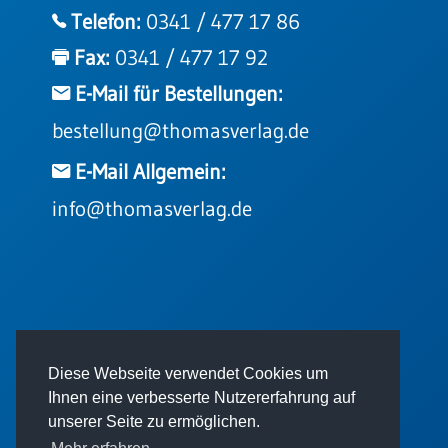
Einzelposter
Telefon:
0341 / 477 17 86
A3
Fax:
0341 / 477 17 92
Sortimente
E-Mail für Bestellungen:
bestellung@thomasverlag.de
Hefte
E-Mail Allgemein:
Jahreslosung
info@thomasverlag.de
Restbestände
Restbestände
© 2026 - Thomas Verlag GmbH
Diese Webseite verwendet Cookies um
Bücher
Ihnen eine verbesserte Nutzererfahrung auf
Broschüren
unserer Seite zu ermöglichen.
Urkundenscheine