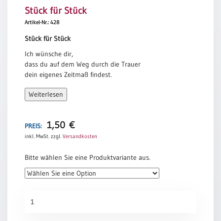
Stück für Stück
Meditation
/
Artikel-Nr.: 428
Stille
Stück für Stück
Zeit
Ich wünsche dir,
Lyrik
dass du auf dem Weg durch die Trauer
/
dein eigenes Zeitmaß findest.
Gedichte
Mag sein, dass du selbst ungeduldig bist,
Psalmen
Weiterlesen
weil dein Schritt immer noch schwer ist
/
und deine Haltung gebeugt.
Bibel
/
1,50
€
Mag sein, dass manche dich antreiben wollen,
PREIS:
Gebete
weil sie deine Tränen nicht mehr ertragen.
inkl. MwSt.
zzgl.
Versandkosten
Ermutigung
Der Weg durch die Trauer ist weit.
Bitte wählen Sie eine Produktvariante aus.
/
Er lässt sich nicht abkürzen
Trost
und nicht im Laufschritt bewältigen.
Trauer
Doch Stück für Stück
Stück
führt er zurück ins Leben.
Geburt
für
/
Tina Willms
Stück
Taufe