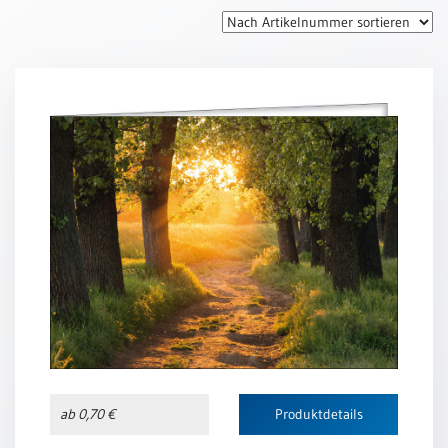
Thomaskarten
Grußkarten
Sortimente
Themen
&
Anlässe
Geburtstag
/
Wünsche
Segenswünsche
Lebensart
Dank
Freundschaft
ab 0,70 €
Produktdetails
/
Begleitung