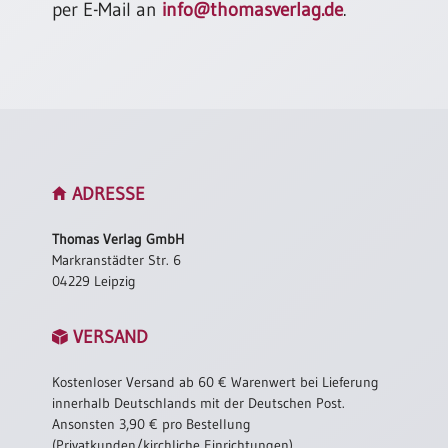
per E-Mail an
info@thomasverlag.de
.
Neutral
Urkunden
Sortimente
Neuerscheinungen
ADRESSE
Themen
&
Thomas Verlag GmbH
Anlässe
Markranstädter Str. 6
04229 Leipzig
Taufe
/
Patenamt
VERSAND
Konfirmation
/
Kostenloser Versand ab 60 € Warenwert bei Lieferung
Konfirmationsjubiläum
innerhalb Deutschlands mit der Deutschen Post.
Ansonsten 3,90 € pro Bestellung
Trauung
(Privatkunden/kirchliche Einrichtungen).