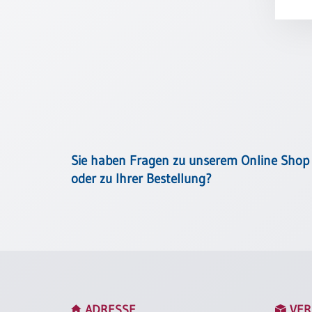
Meditation
/
Stille
Zeit
Lyrik
/
Gedichte
Psalmen
/
Bibel
Sie haben Fragen zu unserem Online Shop
/
oder zu Ihrer Bestellung?
Gebete
Ermutigung
/
Trost
Trauer
Geburt
/
ADRESSE
VER
Taufe