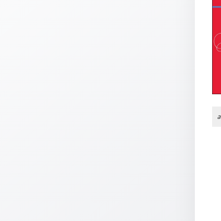
Thomaskarten
Grußkarten
Sortimente
Themen
&
Anlässe
Geburtstag
a
/
Wünsche
Segenswünsche
Lebensart
Dank
Freundschaft
/
Begleitung