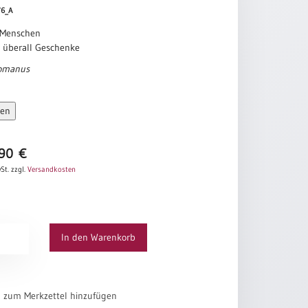
876_A
 Menschen
 überall Geschenke
omanus
sen
,90
€
St.
zzgl.
Versandkosten
In den Warenkorb
el zum Merkzettel hinzufügen