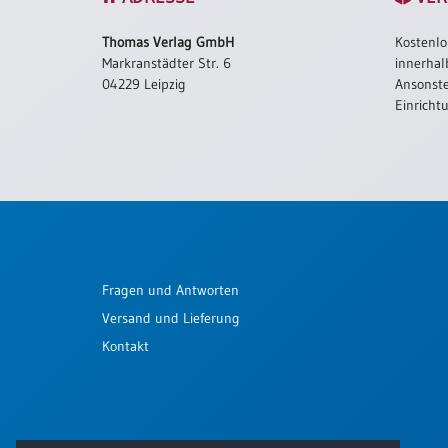
Schulanfang
Thomas Verlag GmbH
Kostenlo
/
Markranstädter Str. 6
innerhal
Kindergeburtstag
04229 Leipzig
Ansonste
Konfirmation
Einricht
/
Firmung
/
Erstkommunion
Liebe
/
(Jubel)Hochzeit
Fragen und Antworten
Einzug
Versand und Lieferung
Frühjahr
/
Kontakt
Ostern
Weihnachten
/
Jahreswechsel