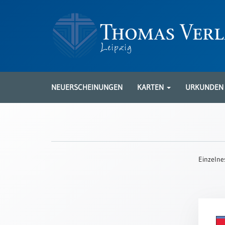
Neuerscheinungen
Karten
NEUERSCHEINUNGEN
KARTEN
URKUNDE
Kartenarten
Neuerscheinungen
Leipziger
Karten
Einzelne
Trauerkarten
/
Ewigkeitssonntag
Bibelkarten
Spruchkarten