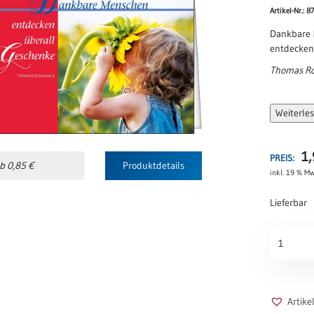
Artikel-Nr.: 
Dankbare
entdecken
Thomas R
Weiterle
1
PREIS:
b 0,85 €
Produktdetails
inkl. 19 % Mw
Lieferbar
Dankbar
Menge
Artik