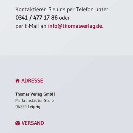
Einzelposter
Kontaktieren Sie uns per Telefon unter
A3
0341 / 477 17 86
oder
Sortimente
per E-Mail an
info@thomasverlag.de
.
Hefte
Jahreslosung
ADRESSE
Restbestände
Thomas Verlag GmbH
Markranstädter Str. 6
Restbestände
04229 Leipzig
Bücher
Broschüren
VERSAND
Urkundenscheine