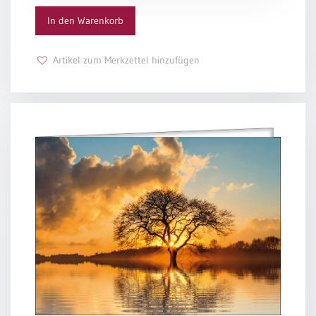
In den Warenkorb
Schulanfang
/
Kindergeburtstag
Artikel zum Merkzettel hinzufügen
Konfirmation
/
Firmung
/
Erstkommunion
Liebe
/
(Jubel)Hochzeit
Einzug
Frühjahr
/
Ostern
Weihnachten
/
Jahreswechsel