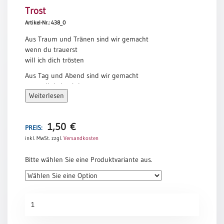
Trost
Meditation
/
Artikel-Nr.: 438_0
Stille
Aus Traum und Tränen sind wir gemacht
Zeit
wenn du trauerst
Lyrik
will ich dich trösten
/
Aus Tag und Abend sind wir gemacht
Gedichte
wenn dir kalt wird
Psalmen
Weiterlesen
will ich dich wärmen
/
Aus Angst und Hoffnung sind wir gemacht
Bibel
wenn du Tod sagst
/
1,50
€
PREIS:
sage ich Leben
Gebete
inkl. MwSt.
zzgl.
Versandkosten
Lothar Zenetti
Ermutigung
Bitte wählen Sie eine Produktvariante aus.
/
Trost
Trauer
Trost
Geburt
Menge
/
Taufe