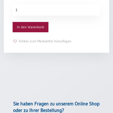
/
Eheschliessung
Mehr
/
Liebe
Hochzeitsjubiläum
Menge
neutrale
In den Warenkorb
Urkunden
Abendmahlszulassung
Artikel zum Merkzettel hinzufügen
/
Kirchen(wieder)eintritt
PC-
Urkunden
Poster
Neuerscheinungen
Sie haben Fragen zu unserem Online Shop
Einzelposter
A4
oder zu Ihrer Bestellung?