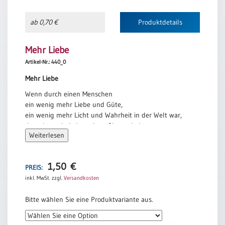
Neutral
ab 0,70 €
Produktdetails
Urkunden
Mehr Liebe
Sortimente
Artikel-Nr.: 440_0
Neuerscheinungen
Mehr Liebe
Wenn durch einen Menschen
Themen
ein wenig mehr Liebe und Güte,
&
ein wenig mehr Licht und Wahrheit in der Welt war,
Anlässe
dann hat sein Leben einen Sinn gehabt.
Weiterlesen
Alfred Delp
Taufe
/
Patenamt
1,50
€
PREIS:
inkl. MwSt.
zzgl.
Versandkosten
Konfirmation
/
Bitte wählen Sie eine Produktvariante aus.
Konfirmationsjubiläum
Trauung