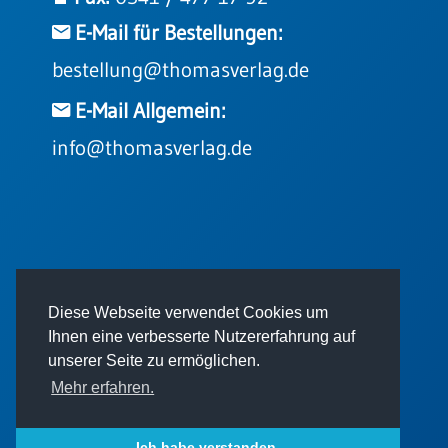
Einzelposter
E-Mail für Bestellungen:
A3
bestellung@thomasverlag.de
Sortimente
E-Mail Allgemein:
Hefte
info@thomasverlag.de
Jahreslosung
Restbestände
© 2026 - Thomas Verlag GmbH
Diese Webseite verwendet Cookies um
Ihnen eine verbesserte Nutzererfahrung auf
Restbestände
unserer Seite zu ermöglichen.
Bücher
Mehr erfahren.
Broschüren
Impressum
AGB
Datenschutz
Urkundenscheine
Ich habe verstanden.