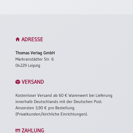
Neutral
Urkunden
Sortimente
ADRESSE
Neuerscheinungen
Thomas Verlag GmbH
Markranstädter Str. 6
Themen
04229 Leipzig
&
Anlässe
VERSAND
Taufe
/
Kostenloser Versand ab 60 € Warenwert bei Lieferung
Patenamt
innerhalb Deutschlands mit der Deutschen Post.
Konfirmation
Ansonsten 3,90 € pro Bestellung
/
(Privatkunden/kirchliche Einrichtungen).
Konfirmationsjubiläum
Trauung
ZAHLUNG