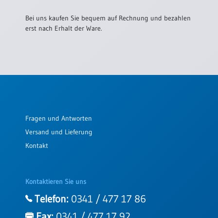
/
Eheschliessung
Bei uns kaufen Sie bequem auf Rechnung und bezahlen
/
erst nach Erhalt der Ware.
Hochzeitsjubiläum
neutrale
Urkunden
Abendmahlszulassung
/
Kirchen(wieder)eintritt
Fragen und Antworten
PC-
Versand und Lieferung
Urkunden
Kontakt
Poster
Kontaktieren Sie uns
Neuerscheinungen
Telefon:
0341 / 477 17 86
Einzelposter
A4
Fax:
0341 / 477 17 92