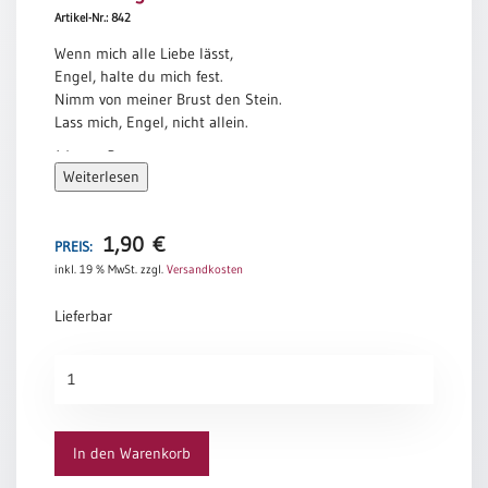
Artikel-Nr.: 842
Meditation
/
Wenn mich alle Liebe lässt,
Stille
Engel, halte du mich fest.
Zeit
Nimm von meiner Brust den Stein.
Lass mich, Engel, nicht allein.
Lyrik
/
Werner Bergengruen
Gedichte
Weiterlesen
Psalmen
/
1,90
€
PREIS:
Bibel
/
inkl. 19 % MwSt.
zzgl.
Versandkosten
Gebete
Lieferbar
Ermutigung
/
Trauerengel
Trost
Menge
Trauer
Geburt
In den Warenkorb
/
Taufe