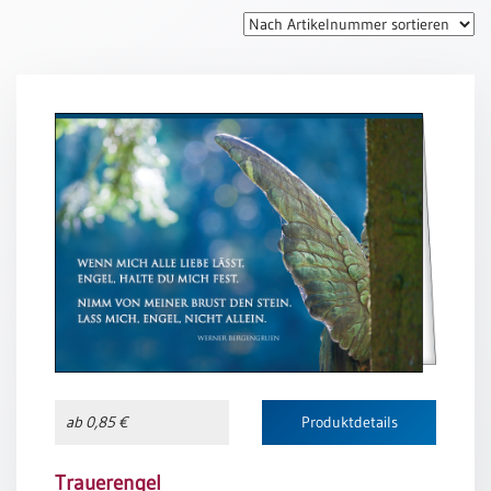
Thomaskarten
Grußkarten
Sortimente
Themen
&
Anlässe
Geburtstag
/
Wünsche
Segenswünsche
Lebensart
Dank
ab 0,85 €
Produktdetails
Freundschaft
/
Begleitung
Trauerengel