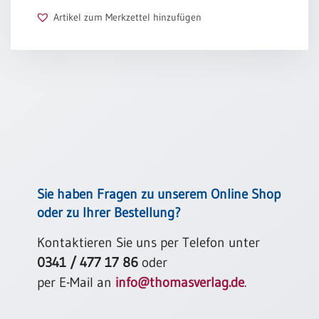
Artikel zum Merkzettel hinzufügen
Schulanfang
/
Kindergeburtstag
Konfirmation
/
Firmung
/
Erstkommunion
Liebe
/
(Jubel)Hochzeit
Sie haben Fragen zu unserem Online Shop
Einzug
oder zu Ihrer Bestellung?
Frühjahr
Kontaktieren Sie uns per Telefon unter
/
Ostern
0341 / 477 17 86
oder
per E-Mail an
info@thomasverlag.de
.
Weihnachten
/
Jahreswechsel