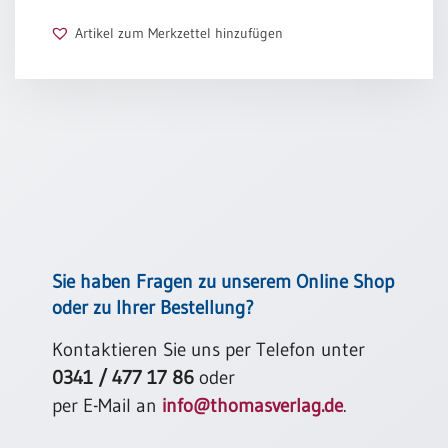
Schulanfang
Artikel zum Merkzettel hinzufügen
/
Kindergeburtstag
Konfirmation
/
Firmung
/
Erstkommunion
Liebe
/
(Jubel)Hochzeit
Sie haben Fragen zu unserem Online Shop
Einzug
oder zu Ihrer Bestellung?
Frühjahr
/
Kontaktieren Sie uns per Telefon unter
Ostern
0341 / 477 17 86
oder
Weihnachten
per E-Mail an
info@thomasverlag.de
.
/
Jahreswechsel