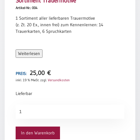
Sortiment Trauermotive
Meditation
Artikel-Nr.: 004
/
1 Sortiment aller lieferbaren Trauermotive
Stille
(z. Zt. 20 Ex., innen frei ) zum Kennenlernen : 14
Zeit
Trauerkarten, 6 Spruchkarten
Lyrik
/
Gedichte
Weiterlesen
Psalmen
/
Bibel
25,00
€
PREIS:
/
inkl. 19 % MwSt.
zzgl.
Versandkosten
Gebete
Lieferbar
Ermutigung
/
Trost
Sortiment
Trauermotive
Trauer
Menge
Geburt
In den Warenkorb
/
Taufe