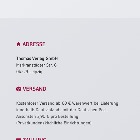
Neutral
Urkunden
Sortimente
ADRESSE
Neuerscheinungen
Thomas Verlag GmbH
Themen
Markranstädter Str. 6
&
04229 Leipzig
Anlässe
Taufe
VERSAND
/
Patenamt
Kostenloser Versand ab 60 € Warenwert bei Lieferung
innerhalb Deutschlands mit der Deutschen Post.
Konfirmation
Ansonsten 3,90 € pro Bestellung
/
(Privatkunden/kirchliche Einrichtungen).
Konfirmationsjubiläum
Trauung