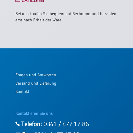
ZAHLUNG
/
Eheschliessung
/
Bei uns kaufen Sie bequem auf Rechnung und bezahlen
Hochzeitsjubiläum
erst nach Erhalt der Ware.
neutrale
Urkunden
Abendmahlszulassung
/
Kirchen(wieder)eintritt
Fragen und Antworten
PC-
Urkunden
Versand und Lieferung
Kontakt
Poster
Neuerscheinungen
Kontaktieren Sie uns
Einzelposter
Telefon:
0341 / 477 17 86
A4