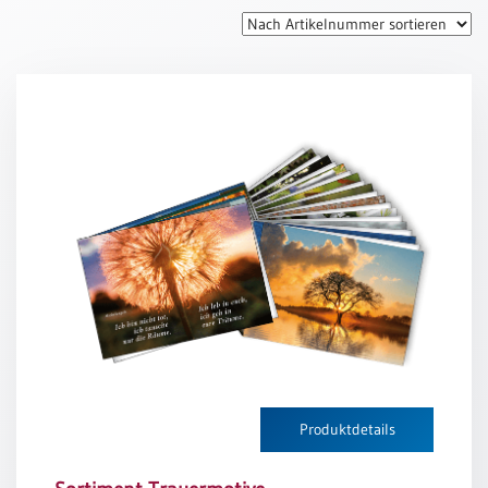
Thomaskarten
Grußkarten
Sortimente
Themen
&
Anlässe
Geburtstag
/
Wünsche
Segenswünsche
Lebensart
Dank
Produktdetails
Freundschaft
/
Begleitung