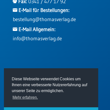
Fax:
0341 / 477 17 92
Einzelposter
A3
E-Mail für Bestellungen:
Sortimente
bestellung@thomasverlag.de
E-Mail Allgemein:
Hefte
info@thomasverlag.de
Jahreslosung
Restbestände
© 2026 - Thomas Verlag GmbH
Diese Webseite verwendet Cookies um
Restbestände
Ihnen eine verbesserte Nutzererfahrung auf
unserer Seite zu ermöglichen.
Bücher
Mehr erfahren.
Broschüren
Impressum
AGB
Datenschutz
Urkundenscheine