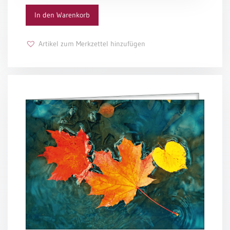
In den Warenkorb
Schulanfang
/
Kindergeburtstag
Artikel zum Merkzettel hinzufügen
Konfirmation
/
Firmung
/
Erstkommunion
Liebe
/
(Jubel)Hochzeit
Einzug
Frühjahr
/
Ostern
Weihnachten
/
Jahreswechsel