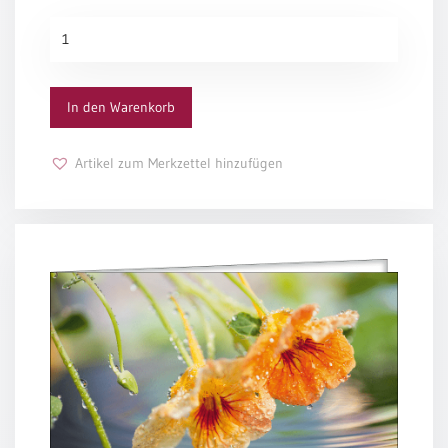
/
Eheschliessung
Trost
/
Menge
Hochzeitsjubiläum
neutrale
In den Warenkorb
Urkunden
Abendmahlszulassung
Artikel zum Merkzettel hinzufügen
/
Kirchen(wieder)eintritt
PC-
Urkunden
Poster
Neuerscheinungen
Einzelposter
A4