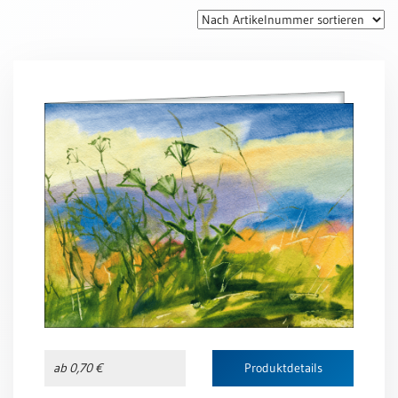
Thomaskarten
Grußkarten
Sortimente
Themen
&
Anlässe
Geburtstag
/
Wünsche
Segenswünsche
Lebensart
Dank
Freundschaft
ab 0,70 €
Produktdetails
/
Begleitung