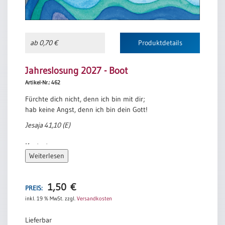
ab 0,70 €
Produktdetails
Jahreslosung 2027 - Boot
Artikel-Nr.: 462
Fürchte dich nicht, denn ich bin mit dir;
hab keine Angst, denn ich bin dein Gott!
Jesaja 41,10 (E)
Kontext:
Weiterlesen
Ein schwerer Sturm
1,50
€
Jesus stieg in das Boot zusammen mit seinen Begleitern.
PREIS:
Da brach über dem See
inkl. 19 % MwSt.
zzgl.
Versandkosten
ein schwerer Sturm herein, und die Wogen schlugen ins
Schiff. Er aber schlief.
Lieferbar