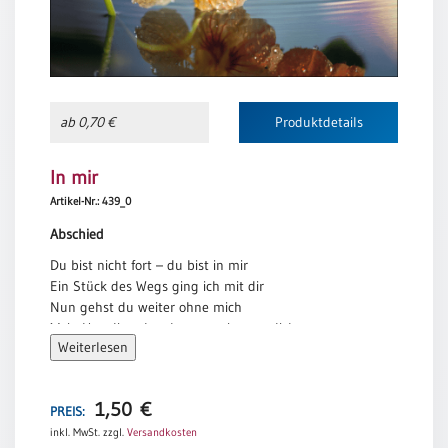
Einzelposter
A3
Sortimente
ab 0,70 €
Produktdetails
Hefte
In mir
Artikel-Nr.: 439_0
Jahreslosung
Abschied
Du bist nicht fort – du bist in mir
Restbestände
Ein Stück des Wegs ging ich mit dir
Nun gehst du weiter ohne mich
Mein Herz liegt brach – es weint um dich
Restbestände
Weiterlesen
Und doch bist du nicht wirklich fort
Ich hör ja noch dein liebes Wort
Bücher
Ab jetzt bist du ein Teil von mir
1,50
€
Broschüren
Ich seh dir nach und danke dir
PREIS:
inkl. MwSt.
zzgl.
Versandkosten
Urkundenscheine
Doris Bewernitz