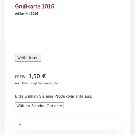
Grußkarte 1016
Meditation
/
Artikel-Nr.: 1016
Stille
Zeit
Lyrik
/
Gedichte
Psalmen
Weiterlesen
/
Bibel
/
1,50
€
PREIS:
Gebete
inkl. MwSt.
zzgl.
Versandkosten
Ermutigung
Bitte wählen Sie eine Produktvariante aus.
/
Trost
Trauer
Grußkarte
Geburt
1016
/
Menge
Taufe