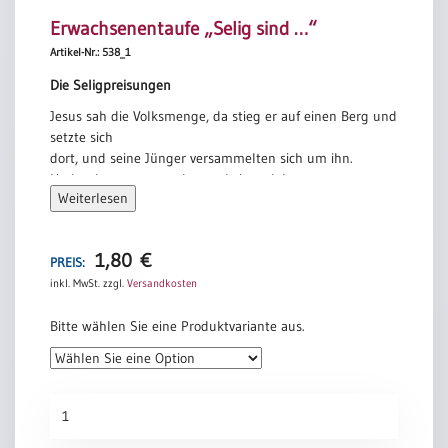
Erwachsenentaufe „Selig sind …“
Artikel-Nr.: 538_1
Die Seligpreisungen
Jesus sah die Volksmenge, da stieg er auf einen Berg und
setzte sich
dort, und seine Jünger versammelten sich um ihn.
Und er begann, zu reden und sie zu lehren:
Weiterlesen
Selig sind, die arm sind vor Gott und für seinen Geist
bereit.
Ihrer ist das Reich Gottes.
1,80
€
PREIS:
Selig sind, die Leid tragen.
inkl. MwSt.
zzgl.
Versandkosten
Sie werden Trost finden.
Bitte wählen Sie eine Produktvariante aus.
Selig sind, die geduldig sind und hoffen.
Ihnen wird die Erde gehören.
Selig sind, die hungern und dürsten nach Gerechtigkeit.
Erwachsenentaufe
Sie sollen satt werden.
„Selig
Selig sind die Barmherzigen.
sind