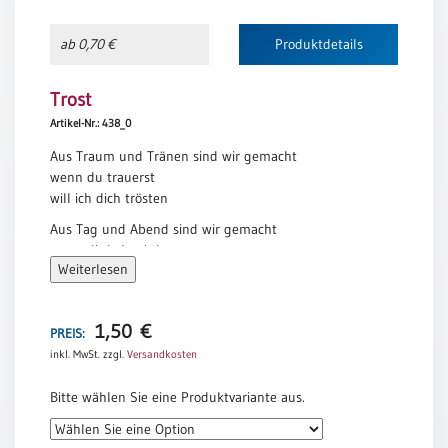
Neutral
ab 0,70 €
Produktdetails
Urkunden
Trost
Sortimente
Artikel-Nr.: 438_0
Neuerscheinungen
Aus Traum und Tränen sind wir gemacht
wenn du trauerst
will ich dich trösten
Themen
&
Aus Tag und Abend sind wir gemacht
Anlässe
wenn dir kalt wird
Weiterlesen
will ich dich wärmen
Taufe
Aus Angst und Hoffnung sind wir gemacht
/
wenn du Tod sagst
Patenamt
1,50
€
PREIS:
sage ich Leben
inkl. MwSt.
zzgl.
Versandkosten
Konfirmation
Lothar Zenetti
/
Bitte wählen Sie eine Produktvariante aus.
Konfirmationsjubiläum
Trauung