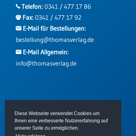
Einzelposter
Telefon:
0341 / 477 17 86
A3
Fax:
0341 / 477 17 92
Sortimente
E-Mail für Bestellungen:
bestellung@thomasverlag.de
Hefte
E-Mail Allgemein:
Jahreslosung
info@thomasverlag.de
Restbestände
Restbestände
© 2026 - Thomas Verlag GmbH
Diese Webseite verwendet Cookies um
Bücher
Ihnen eine verbesserte Nutzererfahrung auf
Broschüren
unserer Seite zu ermöglichen.
Urkundenscheine