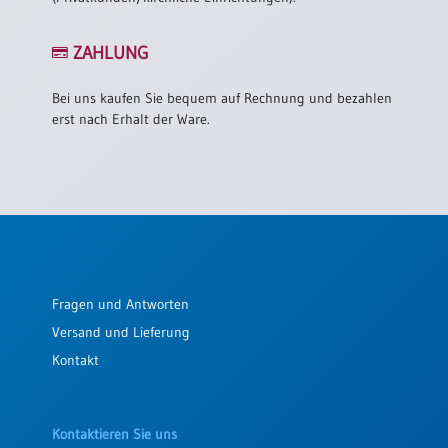
/
Eheschliessung
/
ZAHLUNG
Hochzeitsjubiläum
neutrale
Bei uns kaufen Sie bequem auf Rechnung und bezahlen
Urkunden
erst nach Erhalt der Ware.
Abendmahlszulassung
/
Kirchen(wieder)eintritt
PC-
Urkunden
Fragen und Antworten
Versand und Lieferung
Poster
Kontakt
Neuerscheinungen
Einzelposter
A4
Kontaktieren Sie uns