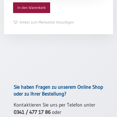
irgendwer sonst versteht
In den Warenkorb
Schulanfang
oder verstehen könnte
/
Und weinen können
Kindergeburtstag
Artikel zum Merkzettel hinzufügen
Das wäre schon
Konfirmation
fast wieder
/
Glück
Firmung
/
Erich Fried
Erstkommunion
Liebe
/
(Jubel)Hochzeit
Einzug
Frühjahr
Sie haben Fragen zu unserem Online Shop
/
oder zu Ihrer Bestellung?
Ostern
Weihnachten
Kontaktieren Sie uns per Telefon unter
/
0341 / 477 17 86
oder
Jahreswechsel