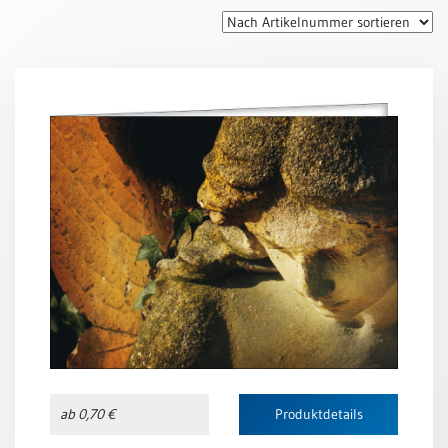
Thomaskarten
Grußkarten
Sortimente
Themen
&
Anlässe
Geburtstag
/
Wünsche
Segenswünsche
Lebensart
Dank
Freundschaft
ab 0,70 €
Produktdetails
/
Begleitung