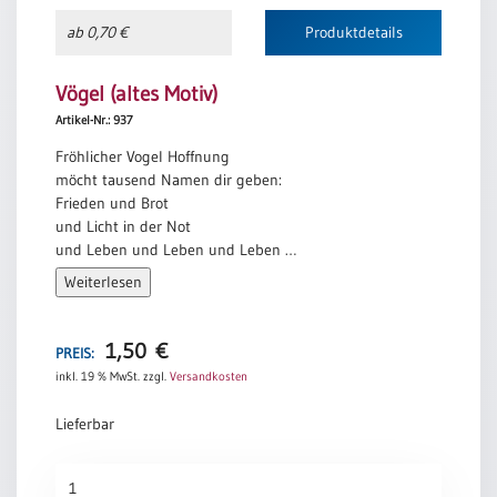
Einzelposter
ab 0,70 €
Produktdetails
A3
Sortimente
Vögel (altes Motiv)
Artikel-Nr.: 937
Hefte
Fröhlicher Vogel Hoffnung
möcht tausend Namen dir geben:
Frieden und Brot
Jahreslosung
und Licht in der Not
und Leben und Leben und Leben …
Weiterlesen
Kurt Rose
Restbestände
1,50
€
PREIS:
inkl. 19 % MwSt.
zzgl.
Versandkosten
Restbestände
Bücher
Lieferbar
Broschüren
Vögel
Urkundenscheine