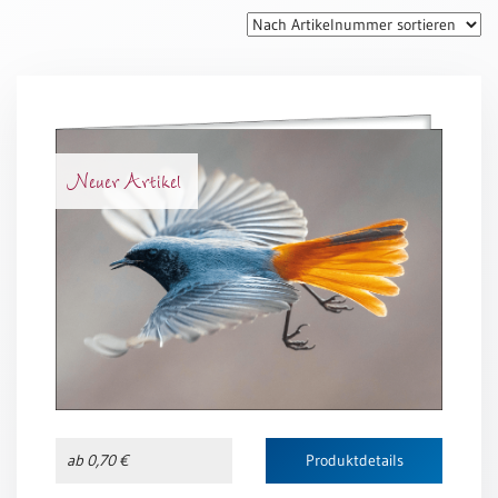
Thomaskarten
Grußkarten
Sortimente
Themen
Neuer Artikel
&
Anlässe
Geburtstag
/
Wünsche
Segenswünsche
Lebensart
Dank
Freundschaft
ab 0,70 €
Produktdetails
/
Begleitung