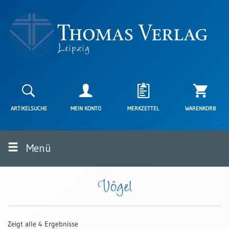
Neuerscheinungen
Karten
ARTIKELSUCHE
MEIN KONTO
MERKZETTEL
WARENKORB
Kartenarten
Neuerscheinungen
Menü
Leipziger
Karten
Trauerkarten
Vögel
/
Ewigkeitssonntag
Bibelkarten
Zeigt alle 4 Ergebnisse
Spruchkarten