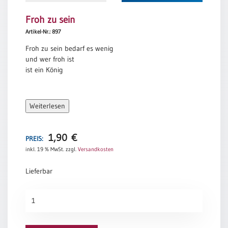
Neutral
Froh zu sein
Artikel-Nr.: 897
Urkunden
Froh zu sein bedarf es wenig
Sortimente
und wer froh ist
ist ein König
Neuerscheinungen
Themen
Weiterlesen
&
Anlässe
1,90
€
PREIS:
Taufe
inkl. 19 % MwSt.
zzgl.
Versandkosten
/
Patenamt
Lieferbar
Konfirmation
/
Froh
Konfirmationsjubiläum
zu
sein
Trauung
Menge