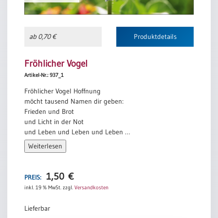
ab 0,70 €
Produktdetails
Fröhlicher Vogel
Artikel-Nr.: 937_1
Fröhlicher Vogel Hoffnung
möcht tausend Namen dir geben:
Frieden und Brot
und Licht in der Not
und Leben und Leben und Leben …
Weiterlesen
Kurt Rose
1,50
€
PREIS:
inkl. 19 % MwSt.
zzgl.
Versandkosten
Lieferbar