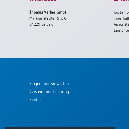
Schulanfang
Thomas Verlag GmbH
Kostenlo
/
Markranstädter Str. 6
innerhal
Kindergeburtstag
04229 Leipzig
Ansonste
Konfirmation
Einricht
/
Firmung
/
Erstkommunion
Liebe
/
(Jubel)Hochzeit
Fragen und Antworten
Einzug
Versand und Lieferung
Frühjahr
/
Kontakt
Ostern
Weihnachten
/
Jahreswechsel