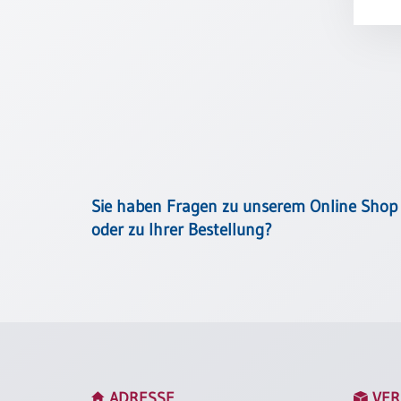
Meditation
/
Stille
Zeit
Lyrik
/
Gedichte
Psalmen
/
Bibel
Sie haben Fragen zu unserem Online Shop
/
oder zu Ihrer Bestellung?
Gebete
Ermutigung
/
Trost
Trauer
Geburt
/
ADRESSE
VER
Taufe