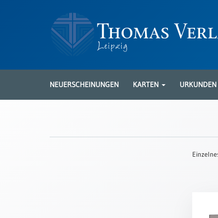
Neuerscheinungen
Karten
NEUERSCHEINUNGEN
KARTEN
URKUNDE
Kartenarten
Neuerscheinungen
Leipziger
Karten
Einzelne
Trauerkarten
/
Ewigkeitssonntag
Bibelkarten
Spruchkarten