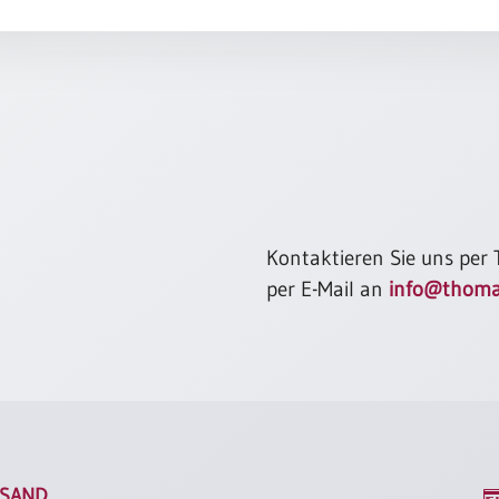
hast du m
und Verle
du Freundi
Ich sing d
den Klang
hast du m
steinigen
du Zukunft
Aus Brasil
Kontaktieren Sie uns per
per E-Mail an
info@thoma
SAND