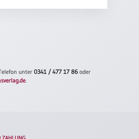
ir gegeben. / Du hältst uns zusammen trotz Streit
tzung,
n des Lebens. Dir sing ich mein Lied.
ir mein Lied – in ihm klingt mein Leben. Die Töne,
ir gegeben / von Zeichen der Hoffnung auf
 Wegen,
 des Lebens. Dir sing ich mein Lied.
ien / dt: Fritz Baltruweit, Barbara Hustedt
 Telefon unter
0341 / 477 17 86
oder
sverlag.de
.
ZAHLUNG