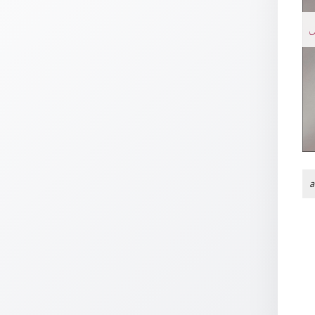
Thomaskarten
N
Grußkarten
Sortimente
Themen
&
Anlässe
Geburtstag
/
a
Wünsche
Segenswünsche
Lebensart
Dank
Freundschaft
/
Begleitung