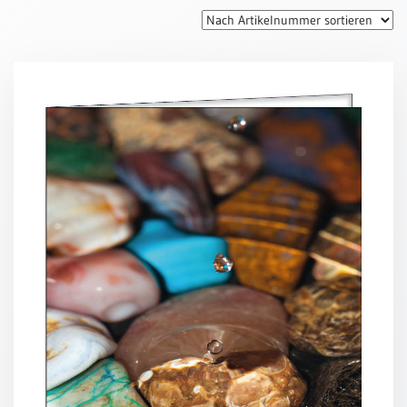
Thomaskarten
Grußkarten
Sortimente
Themen
&
Anlässe
Geburtstag
/
Wünsche
Segenswünsche
Lebensart
Dank
Freundschaft
/
Begleitung