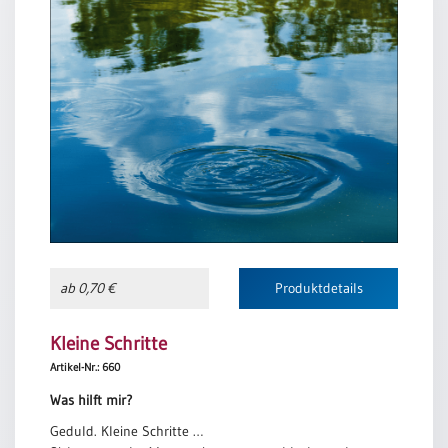
gehst du hinaus,
Neutral
teilst Liebe aus,
denn Gott füllt dir die Hand.
Manfred Siebald
Urkunden
Sortimente
Neuerscheinungen
Themen
&
Anlässe
Taufe
ab 0,70 €
Produktdetails
/
Patenamt
Kleine Schritte
Konfirmation
Artikel-Nr.: 660
/
Konfirmationsjubiläum
Was hilft mir?
Trauung
Geduld. Kleine Schritte …