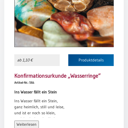
Meditation
/
Stille
Zeit
Lyrik
/
Gedichte
Psalmen
/
ab 1,10 €
Produktdetails
Bibel
/
Konfirmationsurkunde „Wasserringe“
Gebete
Artikel-Nr.: 564
Ermutigung
/
Ins Wasser fällt ein Stein
Trost
Ins Wasser fällt ein Stein,
Trauer
ganz heimlich, still und leise,
und ist er noch so klein,
Geburt
er zieht doch weite Kreise.
/
Weiterlesen
Wo Gottes große Liebe
Taufe