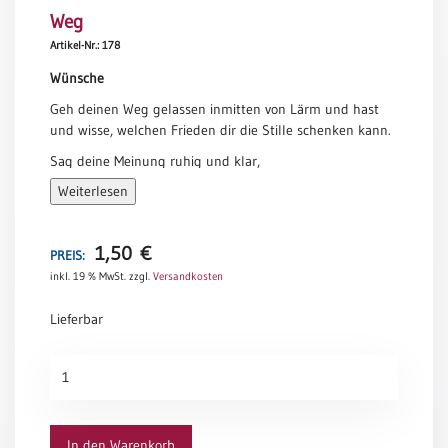
Weg
Meditation
/
Artikel-Nr.: 178
Stille
Wünsche
Zeit
Geh deinen Weg gelassen inmitten von Lärm und hast
Lyrik
und wisse, welchen Frieden dir die Stille schenken kann.
/
Gedichte
Sag deine Meinung ruhig und klar,
aber höre auch den anderen zu.
Psalmen
Weiterlesen
/
Lass dich nicht verbittern und sei freundlich zu dir selbst.
Bibel
Du bist ein Kind der Schöpfung und hast ein Recht zu
/
1,50
€
leben.
PREIS:
Gebete
inkl. 19 % MwSt.
zzgl.
Versandkosten
Mit all ihren Täuschungen, Strapazen und zerbrochenen
Ermutigung
Träumen –
Lieferbar
/
die Welt ist immer noch schön.
Trost
Sei guter Dinge. Versuche, glücklich zu sein.
Weg
Trauer
Menge
Max Ehrmann
Geburt
/
In den Warenkorb
Taufe