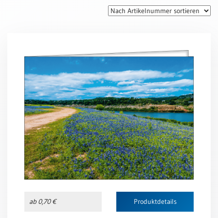
Thomaskarten
Grußkarten
Sortimente
Themen
&
Anlässe
Geburtstag
/
Wünsche
Segenswünsche
Lebensart
Dank
Freundschaft
ab 0,70 €
Produktdetails
/
Begleitung