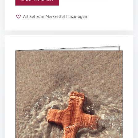
Schulanfang
/
Artikel zum Merkzettel hinzufügen
Kindergeburtstag
Konfirmation
/
Firmung
/
Erstkommunion
Liebe
/
(Jubel)Hochzeit
Einzug
Frühjahr
/
Ostern
Weihnachten
/
Jahreswechsel