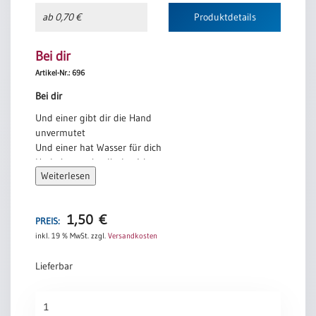
ab 0,70 €
Produktdetails
Bei dir
Artikel-Nr.: 696
Bei dir
Und einer gibt dir die Hand
unvermutet
Und einer hat Wasser für dich
Und einer weist dir den Weg
Weiterlesen
Und einer ist bei dir
Schritt für Schritt
Bettine Reichelt
1,50
€
PREIS:
inkl. 19 % MwSt.
zzgl.
Versandkosten
Lieferbar
Bei
dir