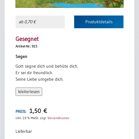
ab 0,70 €
Produktdetails
Gesegnet
Artikel-Nr.: 915
Segen
Gott segne dich und behüte dich.
Er sei dir freundlich.
Seine Liebe umgebe dich.
Er behalte dich im Auge.
Weiterlesen
Er führe dich auf deinem Weg
und gebe dir Frieden.
1,50
€
Jörg Zink /nach 4. Mose 6,24-26
PREIS:
inkl. 19 % MwSt.
zzgl.
Versandkosten
Lieferbar