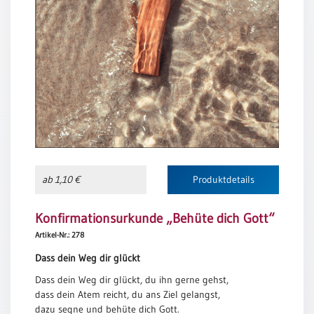
Neutral
Urkunden
Sortimente
Neuerscheinungen
Themen
&
Anlässe
ab 1,10 €
Produktdetails
Taufe
/
Konfirmationsurkunde „Behüte dich Gott“
Patenamt
Artikel-Nr.: 278
Konfirmation
Dass dein Weg dir glückt
/
Konfirmationsjubiläum
Dass dein Weg dir glückt, du ihn gerne gehst,
dass dein Atem reicht, du ans Ziel gelangst,
Trauung
dazu segne und behüte dich Gott.