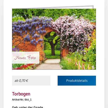
Einzelposter
A3
Sortimente
Hefte
Jahreslosung
Neues Foto
Restbestände
ab 0,70 €
Produktdetails
Restbestände
Bücher
Torbogen
Broschüren
Artikel-Nr.: 644_1
Urkundenscheine
Geh unter der Gnade