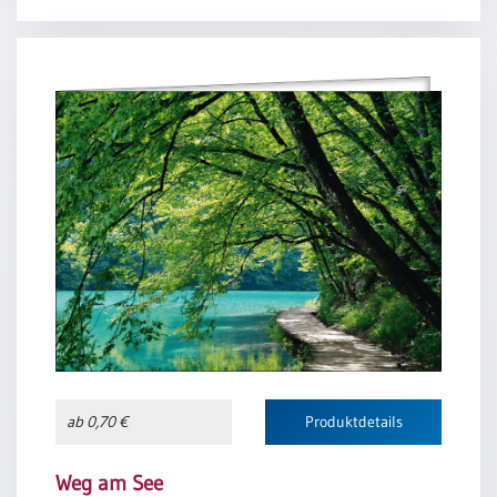
Geh unter der Gnade, hör auf Gottes Worte; bleib in
seiner Nähe,
ob du wachst oder ruhst.
Manfred Siebald
ab 0,70 €
Produktdetails
Weg am See