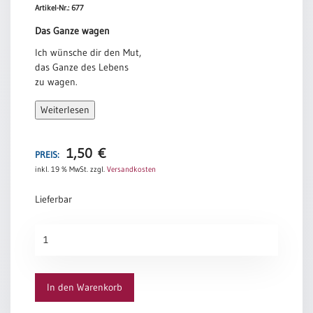
Artikel-Nr.: 677
Das Ganze wagen
Ich wünsche dir den Mut,
das Ganze des Lebens
zu wagen.
Sonne und Regen,
Weiterlesen
Wärme und Sturm.
Glück und Sehnsucht,
Freude und Schmerz.
1,50
€
PREIS:
Ich wünsche dir die Kunst,
inkl. 19 % MwSt.
zzgl.
Versandkosten
das Gute genießen zu können
und durch das Schwere
Lieferbar
hindurch zu gehen.
Weg
Und dabei immer
am
einen Freund
See
an deiner Seite.
Menge
Tina Willms
In den Warenkorb