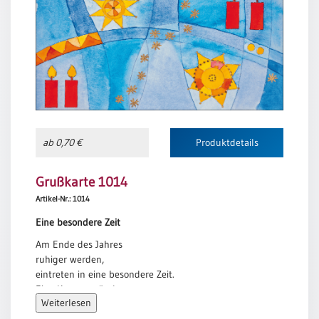
ab 0,70 €
Produktdetails
Grußkarte 1014
Artikel-Nr.: 1014
Eine besondere Zeit
Am Ende des Jahres
ruhiger werden,
eintreten in eine besondere Zeit.
Eine Kerze anzünden.
Weiterlesen
Sich innen schön machen,
für das Kind und das Licht