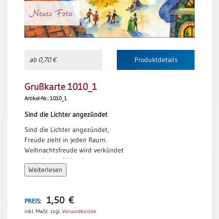
Einzelposter
Neues Foto
A3
Sortimente
ab 0,70 €
Produktdetails
Hefte
Grußkarte 1010_1
Artikel-Nr.: 1010_1
Jahreslosung
Sind die Lichter angezündet
Sind die Lichter angezündet,
Restbestände
Freude zieht in jeden Raum.
Weihnachtsfreude wird verkündet
unter jedem Lichterbaum.
Restbestände
Weiterlesen
Leuchte, Licht, mit hellem Schein,
überall, überall soll Freude sein.
Bücher
Erika Engel
1,50
€
Broschüren
PREIS:
inkl. MwSt.
zzgl.
Versandkosten
Urkundenscheine