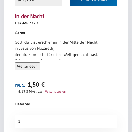
In der Nacht
Artikel-Nr.: 119_1
Gebet
Gott, du bist erschienen in der Mitte der Nacht
in Jesus von Nazareth,
den du zum Licht für diese Welt gemacht hast.
Kehre nun ein in unsere Herzen,
Weiterlesen
durchdringe uns,
mach uns zu Boten deines Lichts
und deines Friedens.
1,50
€
PREIS:
Jörg Zink
inkl. 19 % MwSt.
zzgl.
Versandkosten
Lieferbar
In
der
Nacht