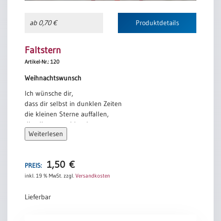
ab 0,70 €
Produktdetails
Faltstern
Artikel-Nr.: 120
Weihnachtswunsch
Ich wünsche dir,
dass dir selbst in dunklen Zeiten
die kleinen Sterne auffallen,
die glitzern und leuchten,
Weiterlesen
unbeirrt von dem,
was finster ist
um sie herum.
1,50
€
PREIS:
Ich wünsche dir das Vertrauen,
inkl. 19 % MwSt.
zzgl.
Versandkosten
dass der Morgenstern
schon am Himmel ist,
Lieferbar
auch wenn du ihn
noch nicht siehst.
Faltstern