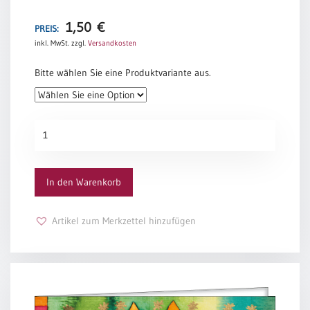
und den Frieden.
1,50
€
PREIS:
Doris Bewernitz
inkl. MwSt.
zzgl.
Versandkosten
Bitte wählen Sie eine Produktvariante aus.
Grußkarte
1014
Menge
In den Warenkorb
Artikel zum Merkzettel hinzufügen