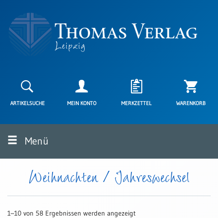
Neuerscheinungen
Karten
ARTIKELSUCHE
MEIN KONTO
MERKZETTEL
WARENKORB
Kartenarten
Neuerscheinungen
Menü
Leipziger
Karten
Trauerkarten
Weihnachten / Jahreswechsel
/
Ewigkeitssonntag
Bibelkarten
1–10 von 58 Ergebnissen werden angezeigt
Spruchkarten