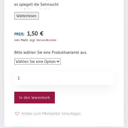
es spiegelt die Sehnsucht
nach Stille, nach Licht.
Weiterlesen
Es ist die Zeit
der hellen Kerzen,
sie leuchten und trösten
1,50
€
die suchenden Herzen.
PREIS:
inkl. MwSt.
zzgl.
Versandkosten
Sabine Ulrich
Bitte wählen Sie eine Produktvariante aus.
Grußkarte
1017
Menge
In den Warenkorb
Artikel zum Merkzettel hinzufügen