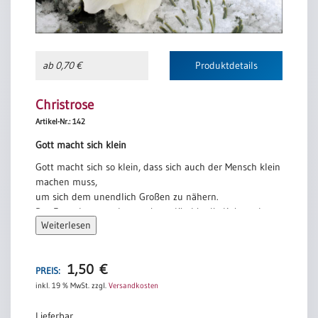
ab 0,70 €
Produktdetails
Christrose
Artikel-Nr.: 142
Gott macht sich klein
Gott macht sich so klein, dass sich auch der Mensch klein
machen muss,
um sich dem unendlich Großen zu nähern.
Der Erwachsene geht vor einem Kind in die Knie und
Weiterlesen
begegnet Gott
in Augenhöhe. Wer Gott also sehen will, darf sich selber
nicht groß
1,50
€
machen. Wenn er sich aber bückt, wird er Liebe finden,
PREIS:
die ihn unendlich groß macht.
inkl. 19 % MwSt.
zzgl.
Versandkosten
Andreas Knapp
Lieferbar