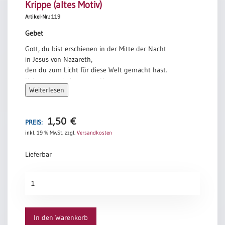
Krippe (altes Motiv)
Artikel-Nr.: 119
Gebet
Gott, du bist erschienen in der Mitte der Nacht
in Jesus von Nazareth,
den du zum Licht für diese Welt gemacht hast.
Kehre nun ein in unsere Herzen,
Weiterlesen
durchdringe uns,
mach uns zu Boten deines Lichts
und deines Friedens.
1,50
€
PREIS:
Jörg Zink
inkl. 19 % MwSt.
zzgl.
Versandkosten
Lieferbar
Krippe
(altes
Motiv)
Menge
In den Warenkorb