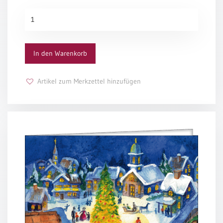
/
Eheschliessung
Grußkarte
/
1010
Hochzeitsjubiläum
Menge
neutrale
In den Warenkorb
Urkunden
Abendmahlszulassung
Artikel zum Merkzettel hinzufügen
/
Kirchen(wieder)eintritt
PC-
Urkunden
Poster
Neuerscheinungen
Einzelposter
A4