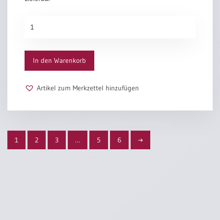
Christrose
Menge
In den Warenkorb
Artikel zum Merkzettel hinzufügen
1
2
3
…
5
6
→