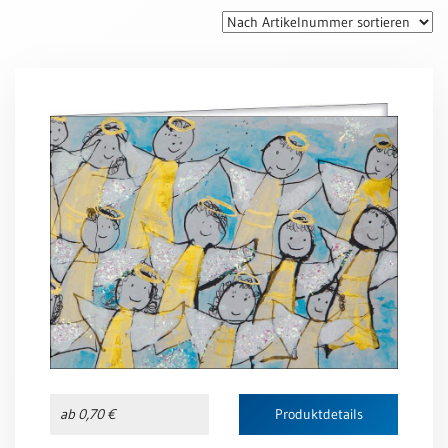
Thomaskarten
Grußkarten
Sortimente
Themen
&
Anlässe
Geburtstag
/
Wünsche
Segenswünsche
Lebensart
Dank
Freundschaft
ab 0,70 €
Produktdetails
/
Begleitung