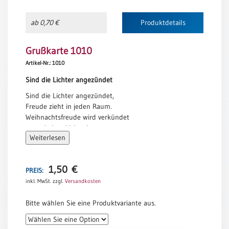
Neutral
ab 0,70 €
Produktdetails
Urkunden
Grußkarte 1010
Sortimente
Artikel-Nr.: 1010
Neuerscheinungen
Sind die Lichter angezündet
Sind die Lichter angezündet,
Themen
Freude zieht in jeden Raum.
&
Weihnachtsfreude wird verkündet
Anlässe
unter jedem Lichterbaum.
Weiterlesen
Leuchte, Licht, mit hellem Schein,
Taufe
überall, überall soll Freude sein.
/
Erika Engel
Patenamt
1,50
€
PREIS:
inkl. MwSt.
zzgl.
Versandkosten
Konfirmation
/
Bitte wählen Sie eine Produktvariante aus.
Konfirmationsjubiläum
Trauung