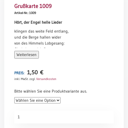
Grußkarte 1009
Meditation
/
Artikel-Nr.: 1009
Stille
Hört, der Engel helle Lieder
Zeit
klingen das weite Feld entlang,
Lyrik
und die Berge hallen wider
/
von des Himmels Lobgesang:
Gedichte
Gloria in excelsis Deo …
Psalmen
Weiterlesen
Sie verkünden uns mit Schalle,
/
dass der Erlöser nun erschien,
Bibel
dankbar singen sie heut alle
/
1,50
€
PREIS:
an diesem Fest und grüßen ihn.
Gebete
inkl. MwSt.
zzgl.
Versandkosten
Gloria in excelsis Deo …
Ermutigung
Bitte wählen Sie eine Produktvariante aus.
/
Trost
Trauer
Grußkarte
Geburt
1009
/
Menge
Taufe