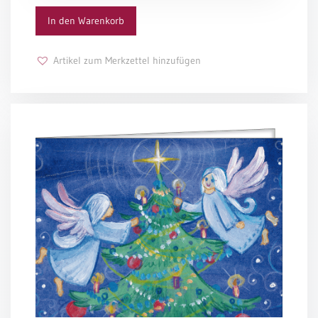
In den Warenkorb
Schulanfang
/
Kindergeburtstag
Artikel zum Merkzettel hinzufügen
Konfirmation
/
Firmung
/
Erstkommunion
Liebe
/
(Jubel)Hochzeit
Einzug
Frühjahr
/
Ostern
Weihnachten
/
Jahreswechsel