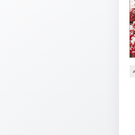
Thomaskarten
Grußkarten
Sortimente
Themen
&
Anlässe
Geburtstag
a
/
Wünsche
Segenswünsche
Lebensart
Dank
Freundschaft
/
Begleitung