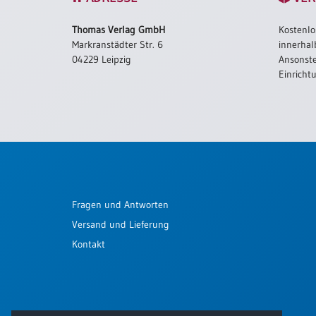
Schulanfang
Thomas Verlag GmbH
Kostenlo
/
Markranstädter Str. 6
innerhal
Kindergeburtstag
04229 Leipzig
Ansonste
Konfirmation
Einricht
/
Firmung
/
Erstkommunion
Liebe
/
(Jubel)Hochzeit
Fragen und Antworten
Einzug
Versand und Lieferung
Frühjahr
/
Kontakt
Ostern
Weihnachten
/
Jahreswechsel