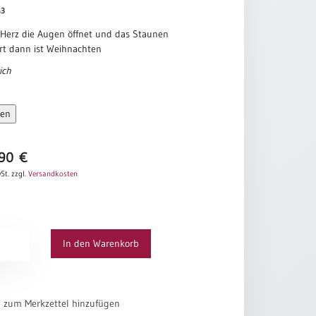
43
Herz die Augen öffnet und das Staunen
rt dann ist Weihnachten
ich
sen
,90
€
St.
zzgl.
Versandkosten
skranz
In den Warenkorb
el zum Merkzettel hinzufügen