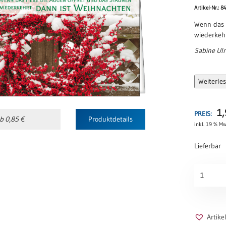
Artikel-Nr.: 8
Wenn das 
wiederkeh
Sabine Ulr
Weiterle
1
PREIS:
b 0,85 €
Produktdetails
inkl. 19 % Mw
Lieferbar
Weihnacht
Menge
Artik