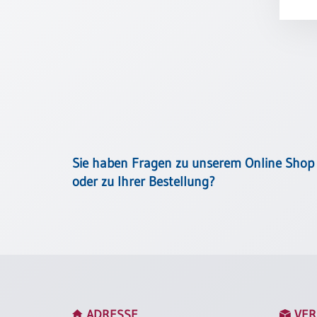
Meditation
/
Stille
Zeit
Lyrik
/
Gedichte
Psalmen
/
Bibel
Sie haben Fragen zu unserem Online Shop
/
oder zu Ihrer Bestellung?
Gebete
Ermutigung
/
Trost
Trauer
Geburt
/
ADRESSE
VER
Taufe