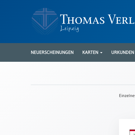
Neuerscheinungen
Karten
NEUERSCHEINUNGEN
KARTEN
URKUNDE
Kartenarten
Neuerscheinungen
Leipziger
Karten
Einzelne
Trauerkarten
/
Ewigkeitssonntag
Bibelkarten
Spruchkarten