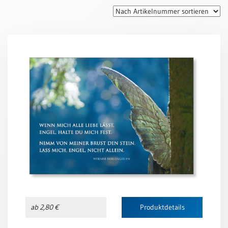
Thomaskarten
Grußkarten
Sortimente
Themen
&
Anlässe
Geburtstag
/
Wünsche
Segenswünsche
Lebensart
Dank
Freundschaft
ab 2,80 €
Produktdetails
/
Begleitung