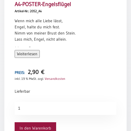
A4-POSTER-Engelsflügel
Meditation
Artikel-Nr.: 2052_A4
/
Stille
Wenn mich alle Liebe lässt,
Zeit
Engel, halte du mich fest.
Nimm von meiner Brust den Stein.
Lyrik
Lass mich, Engel, nicht allein.
/
Gedichte
Werner Bergengruen
Weiterlesen
Psalmen
/
Bibel
2,90
€
PREIS:
/
Gebete
inkl. 19 % MwSt.
zzgl.
Versandkosten
Ermutigung
Lieferbar
/
Trost
A4-
Trauer
POSTER-
Engelsflügel
Geburt
Menge
/
In den Warenkorb
Taufe