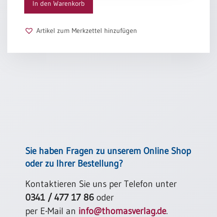
/
In den Warenkorb
Eheschliessung
/
Artikel zum Merkzettel hinzufügen
Hochzeitsjubiläum
neutrale
Urkunden
Abendmahlszulassung
/
Kirchen(wieder)eintritt
PC-
Urkunden
Sie haben Fragen zu unserem Online Shop
oder zu Ihrer Bestellung?
Poster
Kontaktieren Sie uns per Telefon unter
Neuerscheinungen
0341 / 477 17 86
oder
Einzelposter
A4
per E-Mail an
info@thomasverlag.de
.