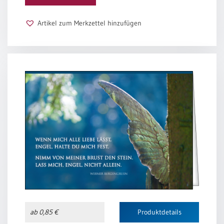
Schulanfang
Artikel zum Merkzettel hinzufügen
/
Kindergeburtstag
Konfirmation
/
Firmung
/
Erstkommunion
Liebe
/
(Jubel)Hochzeit
Einzug
Frühjahr
/
Ostern
Weihnachten
/
ab 0,85 €
Produktdetails
Jahreswechsel