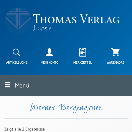
Neuerscheinungen
Karten
ARTIKELSUCHE
MEIN KONTO
MERKZETTEL
WARENKORB
Kartenarten
Neuerscheinungen
Menü
Leipziger
Karten
Trauerkarten
Werner Bergengruen
/
Ewigkeitssonntag
Bibelkarten
Zeigt alle 2 Ergebnisse
Spruchkarten