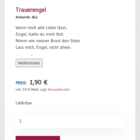
Neutral
Trauerengel
Artikel-Nr.: 842
Urkunden
Wenn mich alle Liebe lässt,
Engel, halte du mich fest.
Sortimente
Nimm von meiner Brust den Stein.
Neuerscheinungen
Lass mich, Engel, nicht allein.
Werner Bergengruen
Weiterlesen
Themen
&
Anlässe
1,90
€
PREIS:
Taufe
inkl. 19 % MwSt.
zzgl.
Versandkosten
/
Patenamt
Lieferbar
Konfirmation
Trauerengel
/
Menge
Konfirmationsjubiläum
Trauung