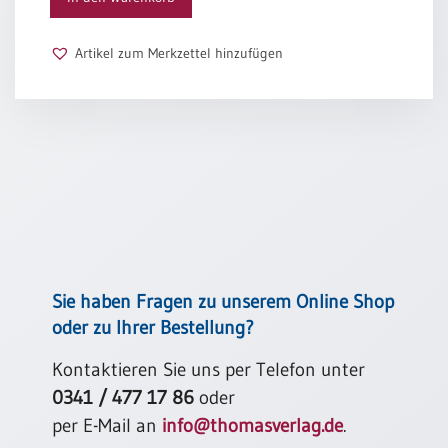
saß, sprach: Siehe, ich mache alles neu! (Offb 21,2.11.18.3-
5)
Schulanfang
/
Artikel zum Merkzettel hinzufügen
Kindergeburtstag
Konfirmation
/
Firmung
/
Erstkommunion
Liebe
/
(Jubel)Hochzeit
Einzug
Sie haben Fragen zu unserem Online Shop
Frühjahr
oder zu Ihrer Bestellung?
/
Ostern
Kontaktieren Sie uns per Telefon unter
0341 / 477 17 86
oder
Weihnachten
/
per E-Mail an
info@thomasverlag.de
.
Jahreswechsel