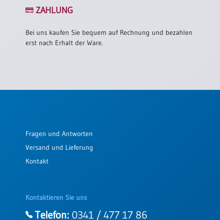
/
ZAHLUNG
Eheschliessung
/
Hochzeitsjubiläum
Bei uns kaufen Sie bequem auf Rechnung und bezahlen
erst nach Erhalt der Ware.
neutrale
Urkunden
Abendmahlszulassung
/
Kirchen(wieder)eintritt
PC-
Fragen und Antworten
Urkunden
Versand und Lieferung
Kontakt
Poster
Neuerscheinungen
Kontaktieren Sie uns
Einzelposter
A4
Telefon:
0341 / 477 17 86