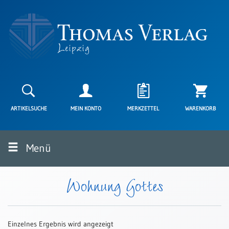
Neuerscheinungen
Karten
ARTIKELSUCHE
MEIN KONTO
MERKZETTEL
WARENKORB
Kartenarten
Neuerscheinungen
Menü
Leipziger
Karten
Trauerkarten
Wohnung Gottes
/
Ewigkeitssonntag
Bibelkarten
Einzelnes Ergebnis wird angezeigt
Spruchkarten