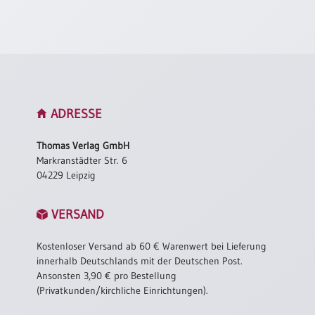
Neutral
Urkunden
Sortimente
Neuerscheinungen
ADRESSE
Themen
Thomas Verlag GmbH
&
Markranstädter Str. 6
Anlässe
04229 Leipzig
Taufe
VERSAND
/
Patenamt
Kostenloser Versand ab 60 € Warenwert bei Lieferung
Konfirmation
innerhalb Deutschlands mit der Deutschen Post.
/
Ansonsten 3,90 € pro Bestellung
Konfirmationsjubiläum
(Privatkunden/kirchliche Einrichtungen).
Trauung