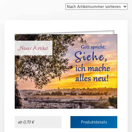
Thomaskarten
Grußkarten
Sortimente
Themen
Neuer Artikel
&
Anlässe
Geburtstag
/
Wünsche
Segenswünsche
Lebensart
Dank
Freundschaft
ab 0,70 €
Produktdetails
/
Begleitung