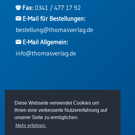
Einzelposter
Fax:
0341 / 477 17 92
A3
E-Mail für Bestellungen:
Sortimente
bestellung@thomasverlag.de
Hefte
E-Mail Allgemein:
info@thomasverlag.de
Jahreslosung
Restbestände
© 2026 - Thomas Verlag GmbH
Diese Webseite verwendet Cookies um
Restbestände
Ihnen eine verbesserte Nutzererfahrung auf
Bücher
unserer Seite zu ermöglichen.
Broschüren
Mehr erfahren.
Urkundenscheine
Impressum
AGB
Datenschutz