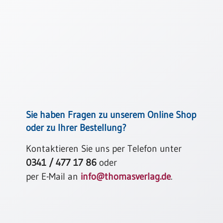
Thomaskarten
Grußkarten
Sortimente
Themen
&
Anlässe
Geburtstag
Sie haben Fragen zu unserem Online Shop
/
oder zu Ihrer Bestellung?
Wünsche
Kontaktieren Sie uns per Telefon unter
Segenswünsche
0341 / 477 17 86
oder
Lebensart
per E-Mail an
info@thomasverlag.de
.
Dank
Freundschaft
/
Begleitung