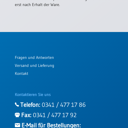
erst nach Erhalt der Ware.
Schulanfang
/
Kindergeburtstag
Konfirmation
/
Firmung
/
Erstkommunion
Fragen und Antworten
Liebe
Versand und Lieferung
/
Kontakt
(Jubel)Hochzeit
Einzug
Frühjahr
Kontaktieren Sie uns
/
Telefon:
0341 / 477 17 86
Ostern
Weihnachten
Fax:
0341 / 477 17 92
/
E-Mail für Bestellungen:
Jahreswechsel