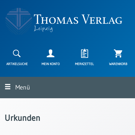
Neuerscheinungen
Karten
ARTIKELSUCHE
MEIN KONTO
MERKZETTEL
WARENKORB
Kartenarten
Neuerscheinungen
Menü
Leipziger
Karten
Trauerkarten
/
Urkunden
Ewigkeitssonntag
Bibelkarten
Spruchkarten