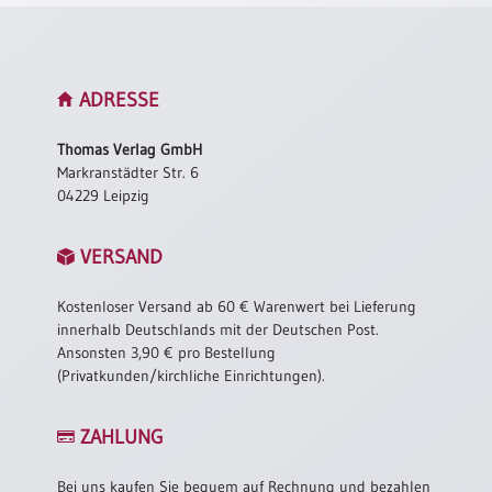
Meditation
/
Stille
Zeit
ADRESSE
Lyrik
/
Thomas Verlag GmbH
Gedichte
Markranstädter Str. 6
04229 Leipzig
Psalmen
/
Bibel
VERSAND
/
Gebete
Kostenloser Versand ab 60 € Warenwert bei Lieferung
innerhalb Deutschlands mit der Deutschen Post.
Ermutigung
Ansonsten 3,90 € pro Bestellung
/
(Privatkunden/kirchliche Einrichtungen).
Trost
Trauer
ZAHLUNG
Geburt
/
Bei uns kaufen Sie bequem auf Rechnung und bezahlen
Taufe