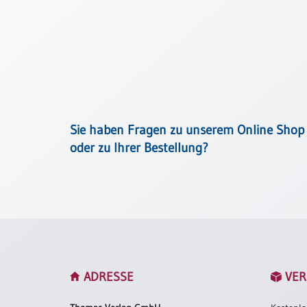
Thomaskarten
Grußkarten
Sortimente
Themen
&
Anlässe
Sie haben Fragen zu unserem Online Shop
oder zu Ihrer Bestellung?
Geburtstag
/
Wünsche
Segenswünsche
Lebensart
Dank
Freundschaft
ADRESSE
VER
/
Begleitung