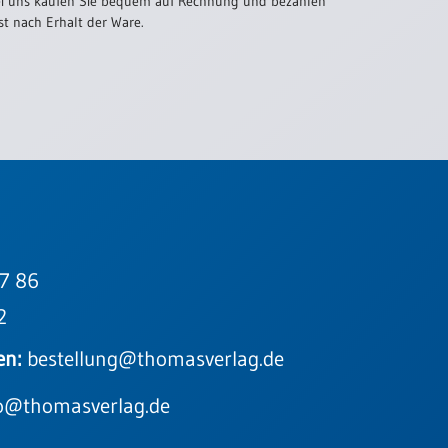
i uns kaufen Sie bequem auf Rechnung und bezahlen
st nach Erhalt der Ware.
7 86
2
en:
bestellung@thomasverlag.de
o@thomasverlag.de