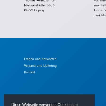
Thomas Verlag GmbH
Kostenlo
Meditation
Markranstädter Str. 6
innerhal
/
04229 Leipzig
Ansonste
Stille
Einricht
Zeit
Lyrik
/
Gedichte
Psalmen
/
Bibel
/
Fragen und Antworten
Gebete
Versand und Lieferung
Ermutigung
Kontakt
/
Trost
Trauer
Geburt
/
Diese Webseite verwendet Cookies um
Taufe