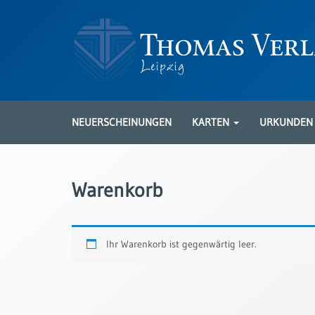
Neuerscheinungen
Karten
NEUERSCHEINUNGEN
KARTEN
URKUNDE
Kartenarten
Neuerscheinungen
Warenkorb
Leipziger
Karten
Trauerkarten
Ihr Warenkorb ist gegenwärtig leer.
/
Ewigkeitssonntag
Bibelkarten
Spruchkarten