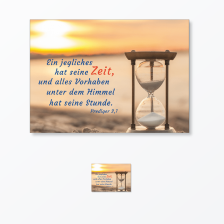
Thomaskarten
Grußkarten
Sortimente
Themen
&
Anlässe
Geburtstag
/
Wünsche
Segenswünsche
Lebensart
Dank
Freundschaft
/
Begleitung