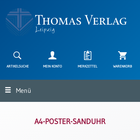
Neuerscheinungen
Karten
ARTIKELSUCHE
MEIN KONTO
MERKZETTEL
WARENKORB
Kartenarten
Neuerscheinungen
Menü
Leipziger
Karten
Trauerkarten
/
Ewigkeitssonntag
A4-POSTER-SANDUHR
Bibelkarten
Spruchkarten