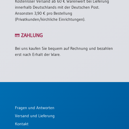
Kostenloser Versand ab 60 € Warenwert bei Lieferung
Einzelposter
innerhalb Deutschlands mit der Deutschen Post.
A3
Ansonsten 3,90 € pro Bestellung
(Privatkunden/kirchliche Einrichtungen).
Sortimente
ZAHLUNG
Hefte
Bei uns kaufen Sie bequem auf Rechnung und bezahlen
erst nach Erhalt der Ware.
Jahreslosung
Restbestände
Restbestände
Fragen und Antworten
Bücher
Versand und Lieferung
Broschüren
Kontakt
Urkundenscheine