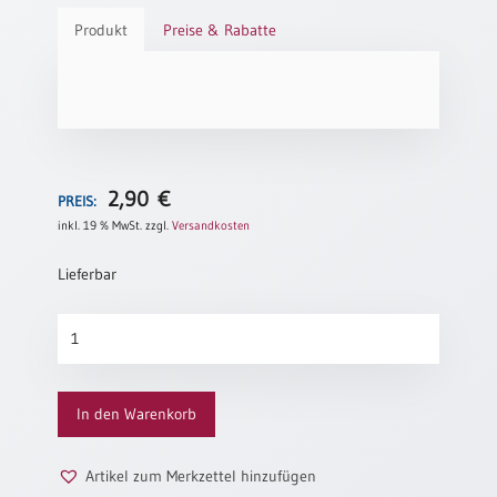
Produkt
Preise & Rabatte
Schulanfang
/
Kindergeburtstag
Konfirmation
/
Firmung
/
2,90
€
PREIS:
Erstkommunion
inkl. 19 % MwSt.
zzgl.
Versandkosten
Liebe
/
Lieferbar
(Jubel)Hochzeit
Einzug
A4-
POSTER-
Frühjahr
Sanduhr
/
Menge
Ostern
In den Warenkorb
Weihnachten
/
Artikel zum Merkzettel hinzufügen
Jahreswechsel