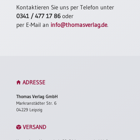
/
Kontaktieren Sie uns per Telefon unter
Eheschliessung
/
0341 / 477 17 86
oder
Hochzeitsjubiläum
per E-Mail an
info@thomasverlag.de
.
neutrale
Urkunden
Abendmahlszulassung
/
Kirchen(wieder)eintritt
PC-
ADRESSE
Urkunden
Thomas Verlag GmbH
Markranstädter Str. 6
Poster
04229 Leipzig
Neuerscheinungen
VERSAND
Einzelposter
A4