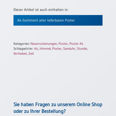
Neutral
Dieser Artikel ist auch enthalten in:
A4-Sortiment aller lieferbaren Poster
Urkunden
Sortimente
Neuerscheinungen
Kategorien:
Neuerscheinungen
,
Poster
,
Poster A4
Schlagwörter:
A4
,
Himmel
,
Poster
,
Sanduhr
,
Stunde
,
Themen
Vorhaben
,
Zeit
&
Anlässe
Taufe
/
Patenamt
Konfirmation
/
Konfirmationsjubiläum
Sie haben Fragen zu unserem Online Shop
oder zu Ihrer Bestellung?
Trauung