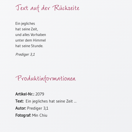
Text auf der Rückseite
Meditation
/
Stille
Ein jegliches
Zeit
hat seine Zeit,
Lyrik
und alles Vorhaben
/
unter dem Himmel
Gedichte
hat seine Stunde.
Prediger 3,1
Psalmen
/
Bibel
/
Produktinformationen
Gebete
Ermutigung
Artikel-Nr.:
2079
/
Text:
Ein jegliches hat seine Zeit ...
Trost
Autor:
Prediger 3,1
Trauer
Fotograf:
Min Chiu
Geburt
/
Taufe