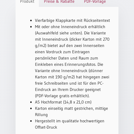
/
Produkt
Preise & Rabatte
PDF-Vorlage
Eheschliessung
/
Hochzeitsjubiläum
Vierfarbige Klappkarte mit Rückseitentext
Mit oder ohne Inneneindruck erhältlich
neutrale
(Auswahlfeld siehe unten). Die Variante
Urkunden
mit Inneneindruck (dicker Karton mit 270
Abendmahlszulassung
g/m2) bietet auf den zwei Innenseiten
/
einen Vordruck zum Eintragen
Kirchen(wieder)eintritt
persönlicher Daten und Raum zum
Einkleben eines Erinnerungsfotos. Die
Variante ohne Inneneindruck (dünner
PC-
Karton mit 190 g/m2) hat hingegen zwei
Urkunden
freie Schreibseiten und ist für den PC-
Eindruck an Ihrem Drucker geeignet
(PDF-Vorlage gratis erhältlich).
A5 Hochformat (14,8 x 21,0 cm)
Poster
Karton einseitig matt gestrichen, mittige
Neuerscheinungen
Rillung
Hergestellt im qualitativ hochwertigen
Einzelposter
Offset-Druck
A4