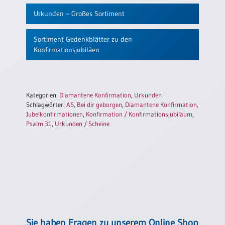
Urkunden – Großes Sortiment
Sortiment Gedenkblätter zu den
Konfirmationsjubiläen
Kategorien:
Diamantene Konfirmation
,
Urkunden
Schlagwörter:
A5
,
Bei dir geborgen
,
Diamantene Konfirmation
,
Jubelkonfirmationen
,
Konfirmation / Konfirmationsjubiläum
,
Psalm 31
,
Urkunden / Scheine
Sie haben Fragen zu unserem Online Shop