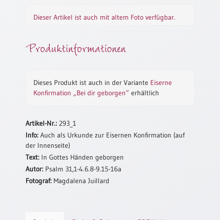
Neutral
Dieser Artikel ist auch mit altem Foto verfügbar.
Urkunden
Produktinformationen
Sortimente
Neuerscheinungen
Dieses Produkt ist auch in der Variante
Eiserne
Konfirmation „Bei dir geborgen“
erhältlich
Themen
&
Anlässe
Artikel-Nr.:
293_1
Info:
Auch als Urkunde zur Eisernen Konfirmation (auf
Taufe
der Innenseite)
/
Text:
In Gottes Händen geborgen
Patenamt
Autor:
Psalm 31,1-4.6.8-9.15-16a
Konfirmation
Fotograf:
Magdalena Juillard
/
Konfirmationsjubiläum
Trauung