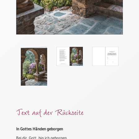
Meditation
/
Stille
Zeit
Lyrik
/
Gedichte
Psalmen
/
Bibel
/
Gebete
Ermutigung
/
Trost
Text auf der Rückseite
Trauer
Geburt
In Gottes Händen geborgen
/
Bei dir, Gott, bin ich geborgen,
Taufe