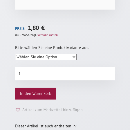
Einzelposter
A3
Sortimente
1,80
€
PREIS:
inkl. MwSt.
zzgl.
Versandkosten
Hefte
Bitte wählen Sie eine Produktvariante aus.
Jahreslosung
Diamantene
Konfirmation
Restbestände
„Bei
dir
In den Warenkorb
geborgen“
Restbestände
Menge
Artikel zum Merkzettel hinzufügen
Bücher
Broschüren
Dieser Artikel ist auch enthalten in:
Urkundenscheine