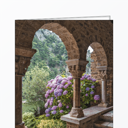
Thomaskarten
Grußkarten
Sortimente
Themen
&
Anlässe
Geburtstag
/
Wünsche
Segenswünsche
Lebensart
Dank
Freundschaft
/
Begleitung