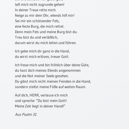
laß mich nicht zugrunde gehen!
Schulanfang
In deiner Treue rette mich.
/
Neige zu mir dein Ohr, eilends hilf mir!
Kindergeburtstag
Sei mir ein schützender Fels,
eine feste Burg, die mich rettet.
Konfirmation
Denn mein Fels und meine Burg bist du.
/
Treu bist du und verläßlich,
Firmung
darum wirst du mich leiten und führen.
/
Ich gebe mich dir ganz in die Hand,
Erstkommunion
du wirst mich erlösen, treuer Gott.
Liebe
Ich freue mich und bin fröhlich über deine Güte,
/
du hast dich meines Elends angenommen
(Jubel)Hochzeit
und die Not meiner Seele gesehen.
Du gibst mich nicht meinen Feinden in die Hand,
Einzug
sondern stellst meine Füße auf weiten Raum.
Frühjahr
Auf dich, HERR, verlasse ich mich
/
und spreche: “Du bist mein Gott!
Ostern
Meine Zeit liegt in deiner Hand!”
Weihnachten
Aus Psalm 31
/
Jahreswechsel