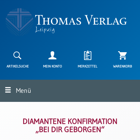
Neuerscheinungen
Karten
ARTIKELSUCHE
MEIN KONTO
MERKZETTEL
WARENKORB
Kartenarten
Neuerscheinungen
Menü
Leipziger
Karten
Trauerkarten
/
Ewigkeitssonntag
DIAMANTENE KONFIRMATION
„BEI DIR GEBORGEN“
Bibelkarten
Spruchkarten