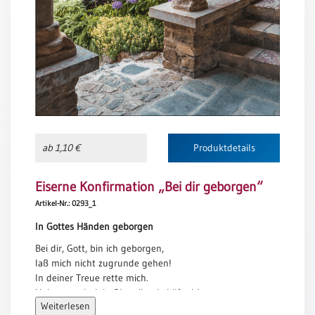
Meditation
/
Stille
Zeit
Lyrik
/
Gedichte
Psalmen
/
ab 1,10 €
Produktdetails
Bibel
/
Eiserne Konfirmation „Bei dir geborgen“
Gebete
Artikel-Nr.: 0293_1
Ermutigung
/
In Gottes Händen geborgen
Trost
Bei dir, Gott, bin ich geborgen,
Trauer
laß mich nicht zugrunde gehen!
In deiner Treue rette mich.
Geburt
Neige zu mir dein Ohr, eilends hilf mir!
/
Weiterlesen
Sei mir ein schützender Fels,
Taufe