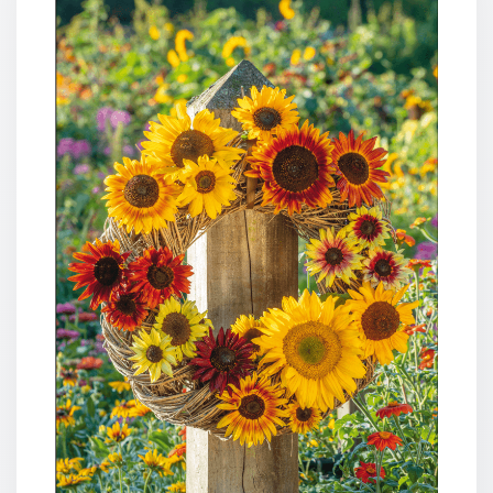
Neutral
Urkunden
Sortimente
Neuerscheinungen
Themen
&
Anlässe
Taufe
/
Patenamt
Konfirmation
/
Konfirmationsjubiläum
Trauung