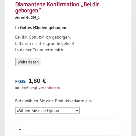
Diamantene Konfirmation „Bei dir
geborgen“
Artikel-Nr.: 293_1
In Gottes Händen geborgen
Bei dir, Gott, bin ich geborgen,
laß mich nicht zugrunde gehen!
In deiner Treue rette mich.
Neige zu mir dein Ohr, eilends hilf mir!
Weiterlesen
Sei mir ein schützender Fels,
eine feste Burg, die mich rettet.
Denn mein Fels und meine Burg bist du.
1,80
€
Treu bist du und verläßlich,
PREIS:
darum wirst du mich leiten und führen.
inkl. MwSt.
zzgl.
Versandkosten
Ich gebe mich dir ganz in die Hand,
Bitte wählen Sie eine Produktvariante aus.
du wirst mich erlösen, treuer Gott.
Ich freue mich und bin fröhlich über deine Güte,
du hast dich meines Elends angenommen
Diamantene
und die Not meiner Seele gesehen.
Konfirmation
Du gibst mich nicht meinen Feinden in die Hand,