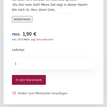
»Du bist mein Gott! Meine Zeit liegt in deiner Hand!«
Wie reich ist, Herr, deine Güte,
die du denen zugedacht hast, die dich fürchten,
Weiterlesen
die du denen bereitet hast, die sich bei dir bergen.
Aus Psalm 31
1,90
€
PREIS:
inkl. 19 % MwSt.
zzgl.
Versandkosten
Lieferbar
Thomaskarte
752
Menge
In den Warenkorb
Artikel zum Merkzettel hinzufügen