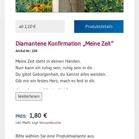
/
Eheschliessung
/
Hochzeitsjubiläum
ab 1,10 €
Produktdetails
neutrale
Urkunden
Diamantene Konfirmation „Meine Zeit“
Abendmahlszulassung
Artikel-Nr.: 269
/
Kirchen(wieder)eintritt
Meine Zeit steht in deinen Händen.
Nun kann ich ruhig sein, ruhig sein in dir.
Du gibst Geborgenheit, du kannst alles wenden.
PC-
Gib mir ein festes Herz, mach es fest in dir.
Urkunden
Peter Strauch / Psalm 31,16
Weiterlesen
Poster
1,80
€
PREIS:
Neuerscheinungen
inkl. MwSt.
zzgl.
Versandkosten
Einzelposter
A4
Bitte wählen Sie eine Produktvariante aus.