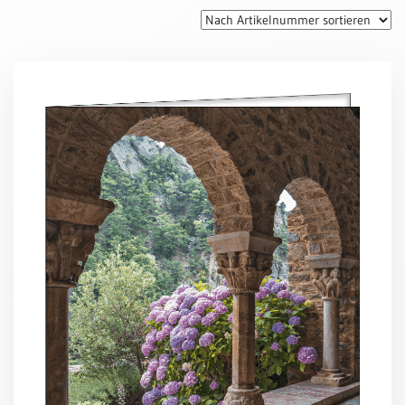
Thomaskarten
Grußkarten
Sortimente
Themen
&
Anlässe
Geburtstag
/
Wünsche
Segenswünsche
Lebensart
Dank
Freundschaft
/
Begleitung