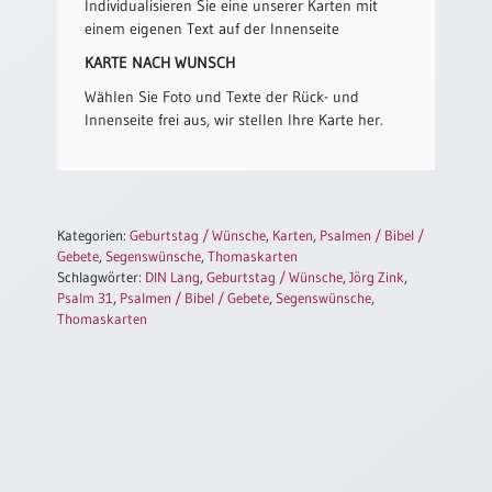
/
Individualisieren Sie eine unserer Karten mit
Eheschliessung
einem eigenen Text auf der Innenseite
/
KARTE NACH WUNSCH
Hochzeitsjubiläum
Wählen Sie Foto und Texte der Rück- und
neutrale
Innenseite frei aus, wir stellen Ihre Karte her.
Urkunden
Abendmahlszulassung
/
Kirchen(wieder)eintritt
Kategorien:
Geburtstag / Wünsche
,
Karten
,
Psalmen / Bibel /
Gebete
,
Segenswünsche
,
Thomaskarten
PC-
Schlagwörter:
DIN Lang
,
Geburtstag / Wünsche
,
Jörg Zink
,
Psalm 31
,
Psalmen / Bibel / Gebete
,
Segenswünsche
,
Urkunden
Thomaskarten
Poster
Neuerscheinungen
Einzelposter
A4