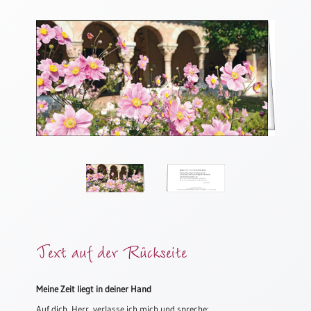
Thomaskarten
Grußkarten
Sortimente
Themen
&
Anlässe
Geburtstag
/
Wünsche
Segenswünsche
Lebensart
Text auf der Rückseite
Dank
Freundschaft
/
Meine Zeit liegt in deiner Hand
Begleitung
Auf dich, Herr, verlasse ich mich und spreche: