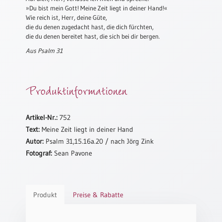
»Du bist mein Gott! Meine Zeit liegt in deiner Hand!«
Meditation
Wie reich ist, Herr, deine Güte,
/
die du denen zugedacht hast, die dich fürchten,
Stille
die du denen bereitet hast, die sich bei dir bergen.
Zeit
Aus Psalm 31
Lyrik
/
Gedichte
Produktinformationen
Psalmen
/
Bibel
Artikel-Nr.:
752
/
Text:
Meine Zeit liegt in deiner Hand
Gebete
Autor:
Psalm 31,15.16a.20 / nach Jörg Zink
Ermutigung
Fotograf:
Sean Pavone
/
Trost
Trauer
Produkt
Preise & Rabatte
Geburt
/
Taufe