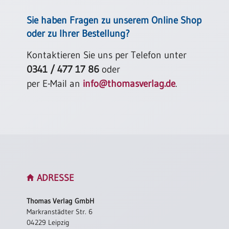
Einzelposter
A3
Sie haben Fragen zu unserem Online Shop
oder zu Ihrer Bestellung?
Sortimente
Kontaktieren Sie uns per Telefon unter
Hefte
0341 / 477 17 86
oder
per E-Mail an
info@thomasverlag.de
.
Jahreslosung
Restbestände
Restbestände
ADRESSE
Bücher
Thomas Verlag GmbH
Broschüren
Markranstädter Str. 6
04229 Leipzig
Urkundenscheine