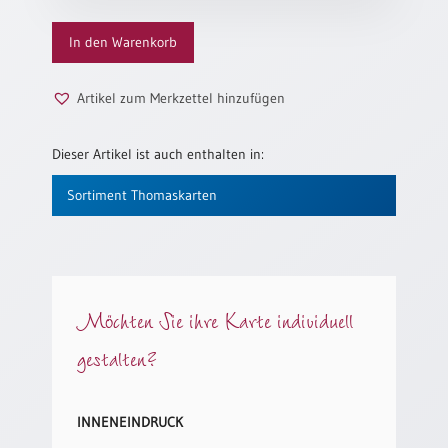
Menge
Neutral
In den Warenkorb
Urkunden
Artikel zum Merkzettel hinzufügen
Sortimente
Neuerscheinungen
Dieser Artikel ist auch enthalten in:
Sortiment Thomaskarten
Themen
&
Anlässe
Taufe
/
Möchten Sie ihre Karte individuell
Patenamt
gestalten?
Konfirmation
/
Konfirmationsjubiläum
INNENEINDRUCK
Trauung