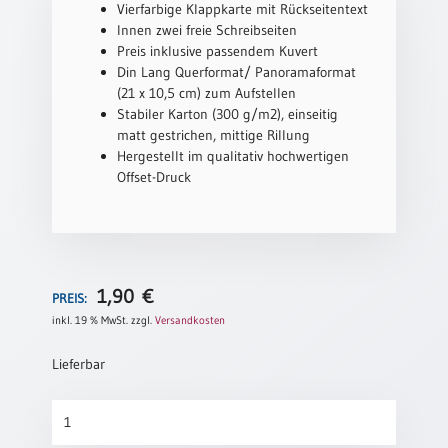
Vierfarbige Klappkarte mit Rückseitentext
Schulanfang
Innen zwei freie Schreibseiten
/
Preis inklusive passendem Kuvert
Kindergeburtstag
Din Lang Querformat/ Panoramaformat
(21 x 10,5 cm) zum Aufstellen
Konfirmation
Stabiler Karton (300 g/m2), einseitig
/
matt gestrichen, mittige Rillung
Firmung
Hergestellt im qualitativ hochwertigen
/
Offset-Druck
Erstkommunion
Liebe
/
(Jubel)Hochzeit
Einzug
1,90
€
PREIS:
Frühjahr
inkl. 19 % MwSt.
zzgl.
Versandkosten
/
Ostern
Lieferbar
Weihnachten
Thomaskarte
/
752
Jahreswechsel