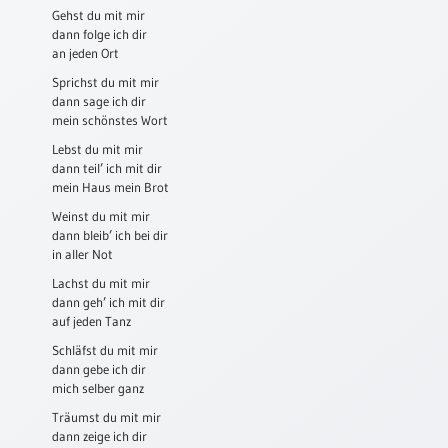
Gehst du mit mir
Schulanfang
dann folge ich dir
/
an jeden Ort
Kindergeburtstag
Sprichst du mit mir
dann sage ich dir
Konfirmation
mein schönstes Wort
/
Firmung
Lebst du mit mir
/
dann teil’ ich mit dir
Erstkommunion
mein Haus mein Brot
Weinst du mit mir
Liebe
dann bleib’ ich bei dir
/
in aller Not
(Jubel)Hochzeit
Lachst du mit mir
Einzug
dann geh’ ich mit dir
Frühjahr
auf jeden Tanz
/
Schläfst du mit mir
Ostern
dann gebe ich dir
mich selber ganz
Weihnachten
/
Träumst du mit mir
Jahreswechsel
dann zeige ich dir