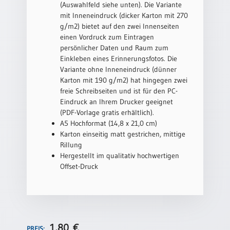
/
(Auswahlfeld siehe unten). Die Variante
Eheschliessung
mit Inneneindruck (dicker Karton mit 270
/
g/m2) bietet auf den zwei Innenseiten
Hochzeitsjubiläum
einen Vordruck zum Eintragen
persönlicher Daten und Raum zum
neutrale
Einkleben eines Erinnerungsfotos. Die
Urkunden
Variante ohne Inneneindruck (dünner
Abendmahlszulassung
Karton mit 190 g/m2) hat hingegen zwei
/
freie Schreibseiten und ist für den PC-
Kirchen(wieder)eintritt
Eindruck an Ihrem Drucker geeignet
(PDF-Vorlage gratis erhältlich).
A5 Hochformat (14,8 x 21,0 cm)
PC-
Karton einseitig matt gestrichen, mittige
Urkunden
Rillung
Hergestellt im qualitativ hochwertigen
Offset-Druck
Poster
Neuerscheinungen
Einzelposter
A4
1,80
€
PREIS: