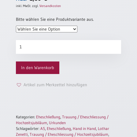
Einzelposter
inkl. MwSt.
zzgl.
Versandkosten
A3
Bitte wählen Sie eine Produktvariante aus.
Sortimente
Hefte
Eheschließung
„Hand
in
Jahreslosung
Hand“
In den Warenkorb
(altes
Motiv)
Menge
Restbestände
Artikel zum Merkzettel hinzufügen
Restbestände
Bücher
Kategorien:
Eheschließung
,
Trauung / Eheschliessung /
Hochzeitsjubiläum
,
Urkunden
Broschüren
Schlagwörter:
A5
,
Eheschließung
,
Hand in Hand
,
Lothar
Zenetti
,
Trauung / Eheschliessung / Hochzeitsjubiläum
,
Urkundenscheine