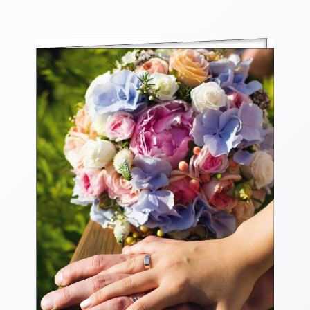
Thomaskarten
Grußkarten
Sortimente
Themen
&
Anlässe
Geburtstag
/
Wünsche
Segenswünsche
Lebensart
Dank
Freundschaft
/
Begleitung