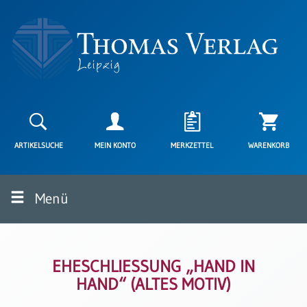
Neuerscheinungen
Karten
ARTIKELSUCHE
MEIN KONTO
MERKZETTEL
WARENKORB
Kartenarten
Neuerscheinungen
Menü
Leipziger
Karten
Trauerkarten
/
Ewigkeitssonntag
EHESCHLIESSUNG „HAND IN H
AND“ (ALTES MOTIV)
Bibelkarten
Spruchkarten