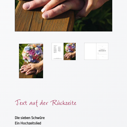
Meditation
/
Stille
Zeit
Lyrik
/
Gedichte
Psalmen
/
Bibel
/
Gebete
Ermutigung
/
Trost
Text auf der Rückseite
Trauer
Geburt
Die sieben Schwüre
/
Ein Hochzeitslied
Taufe