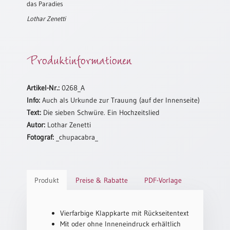
das Paradies
Neutral
Lothar Zenetti
Urkunden
Produktinformationen
Sortimente
Neuerscheinungen
Artikel-Nr.:
0268_A
Info:
Auch als Urkunde zur Trauung (auf der Innenseite)
Themen
Text:
Die sieben Schwüre. Ein Hochzeitslied
&
Anlässe
Autor:
Lothar Zenetti
Fotograf:
_chupacabra_
Taufe
/
Patenamt
Produkt
Preise & Rabatte
PDF-Vorlage
Konfirmation
/
Konfirmationsjubiläum
Vierfarbige Klappkarte mit Rückseitentext
Trauung
Mit oder ohne Inneneindruck erhältlich