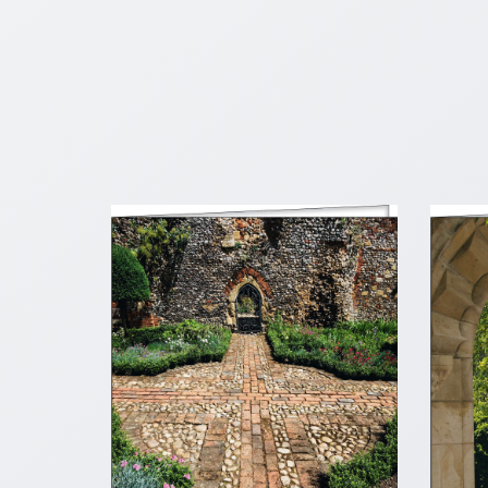
Neutral
Urkunden
Sortimente
Neuerscheinungen
Themen
&
Anlässe
Taufe
/
Patenamt
Konfirmation
/
Konfirmationsjubiläum
Trauung