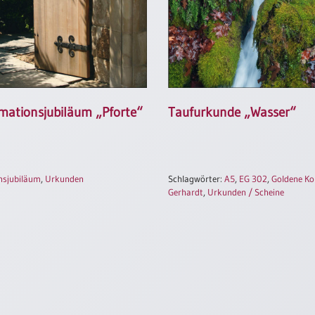
mationsjubiläum „Pforte“
Taufurkunde „Wasser“
nsjubiläum
,
Urkunden
Schlagwörter:
A5
,
EG 302
,
Goldene Ko
Gerhardt
,
Urkunden / Scheine