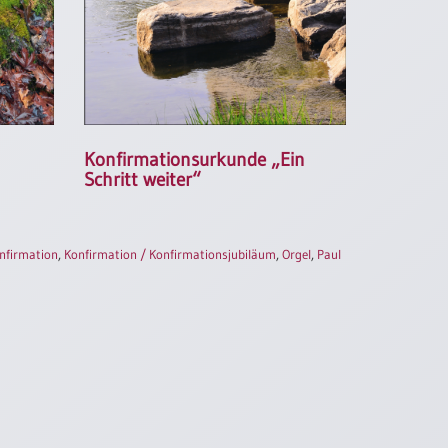
Konfirmationsurkunde „Ein
Schritt weiter“
nfirmation
,
Konfirmation / Konfirmationsjubiläum
,
Orgel
,
Paul