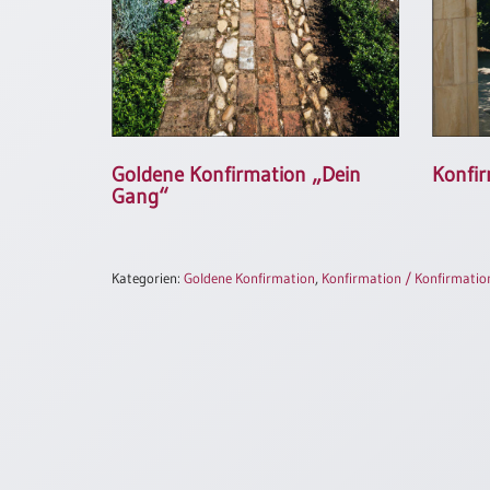
/
Eheschliessung
/
Hochzeitsjubiläum
neutrale
Urkunden
Abendmahlszulassung
Goldene Konfirmation „Dein
Konfir
/
Gang“
Kirchen(wieder)eintritt
PC-
Kategorien:
Goldene Konfirmation
,
Konfirmation / Konfirmatio
Urkunden
Poster
Neuerscheinungen
Einzelposter
A4