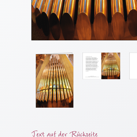
Meditation
/
Stille
Zeit
Lyrik
/
Gedichte
Psalmen
/
Bibel
/
Gebete
Ermutigung
/
Trost
Trauer
Geburt
Text auf der Rückseite
/
Taufe