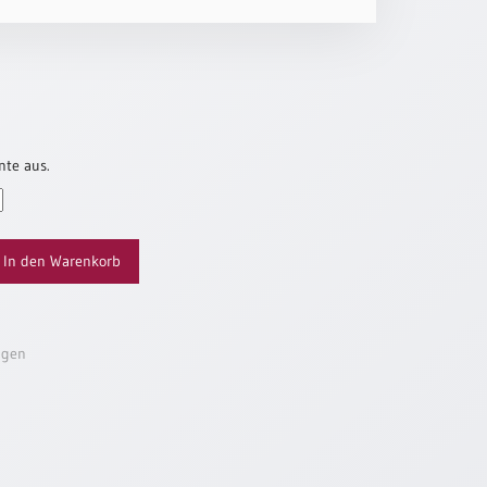
nte aus.
In den Warenkorb
ügen