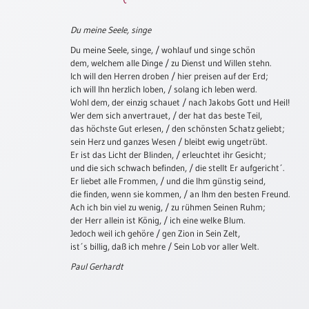
Schulanfang
Du meine Seele, singe
/
Kindergeburtstag
Du meine Seele, singe, / wohlauf und singe schön
dem, welchem alle Dinge / zu Dienst und Willen stehn.
Konfirmation
Ich will den Herren droben / hier preisen auf der Erd;
/
ich will Ihn herzlich loben, / solang ich leben werd.
Firmung
Wohl dem, der einzig schauet / nach Jakobs Gott und Heil!
/
Wer dem sich anvertrauet, / der hat das beste Teil,
das höchste Gut erlesen, / den schönsten Schatz geliebt;
Erstkommunion
sein Herz und ganzes Wesen / bleibt ewig ungetrübt.
Liebe
Er ist das Licht der Blinden, / erleuchtet ihr Gesicht;
/
und die sich schwach befinden, / die stellt Er aufgericht´.
(Jubel)Hochzeit
Er liebet alle Frommen, / und die Ihm günstig seind,
die finden, wenn sie kommen, / an Ihm den besten Freund.
Einzug
Ach ich bin viel zu wenig, / zu rühmen Seinen Ruhm;
der Herr allein ist König, / ich eine welke Blum.
Frühjahr
Jedoch weil ich gehöre / gen Zion in Sein Zelt,
/
ist´s billig, daß ich mehre / Sein Lob vor aller Welt.
Ostern
Paul Gerhardt
Weihnachten
/
Jahreswechsel