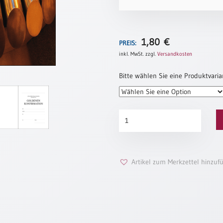
1,80
€
PREIS:
inkl. MwSt.
zzgl.
Versandkosten
Bitte wählen Sie eine Produktvaria
Goldene
Konfirmation
„Orgel“
Menge
Artikel zum Merkzettel hinzuf