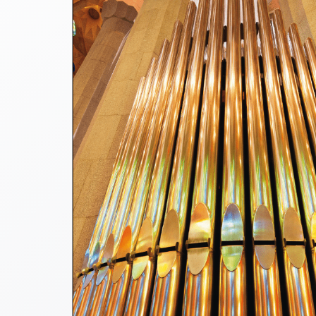
Thomaskarten
Grußkarten
Sortimente
Themen
&
Anlässe
Geburtstag
/
Wünsche
Segenswünsche
Lebensart
Dank
Freundschaft
/
Begleitung