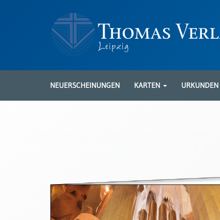
Neuerscheinungen
Karten
NEUERSCHEINUNGEN
KARTEN
URKUNDE
Kartenarten
Neuerscheinungen
Leipziger
Karten
Trauerkarten
/
Ewigkeitssonntag
Bibelkarten
Spruchkarten