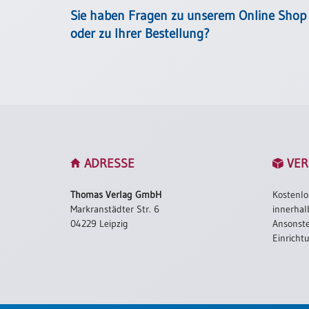
Einzelposter
Sie haben Fragen zu unserem Online Shop
A3
oder zu Ihrer Bestellung?
Sortimente
Hefte
Jahreslosung
ADRESSE
VER
Restbestände
Thomas Verlag GmbH
Kostenlo
Markranstädter Str. 6
innerhal
04229 Leipzig
Ansonste
Restbestände
Einricht
Bücher
Broschüren
Urkundenscheine