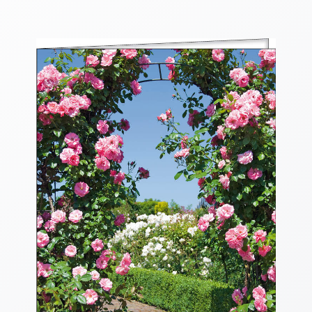
Thomaskarten
Grußkarten
Sortimente
Themen
&
Anlässe
Geburtstag
/
Wünsche
Segenswünsche
Lebensart
Dank
Freundschaft
/
Begleitung