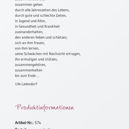
zusammen gehen
Schulanfang
durch alle Jahreszeiten des Lebens,
/
durch gute und schlechte Zeiten,
Kindergeburtstag
in Jugend und Alter,
in Gesundheit und Krankheit
Konfirmation
zueinanderhalten,
/
den anderen lieben und schätzen,
Firmung
sich an ihm freuen,
/
von ihm lernen,
Erstkommunion
seine Schwächen mit Nachsicht ertragen,
ihn ermutigen und stützen,
Liebe
zusammengehören,
/
zusammenhalten
(Jubel)Hochzeit
bis zum Ende …
Einzug
Ute Latendorf
Frühjahr
/
Produktinformationen
Ostern
Weihnachten
/
Artikel-Nr.:
574
Jahreswechsel