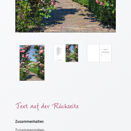
Meditation
/
Stille
Zeit
Lyrik
/
Gedichte
Psalmen
/
Bibel
/
Gebete
Ermutigung
/
Trost
Text auf der Rückseite
Trauer
Geburt
Zusammenhalten
/
Zusammenstehen,
Taufe