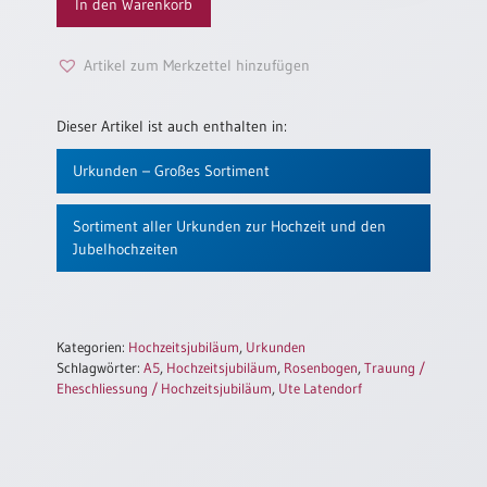
In den Warenkorb
Einzelposter
A3
Artikel zum Merkzettel hinzufügen
Sortimente
Dieser Artikel ist auch enthalten in:
Hefte
Urkunden – Großes Sortiment
Jahreslosung
Sortiment aller Urkunden zur Hochzeit und den
Jubelhochzeiten
Restbestände
Kategorien:
Hochzeitsjubiläum
,
Urkunden
Schlagwörter:
A5
,
Hochzeitsjubiläum
,
Rosenbogen
,
Trauung /
Restbestände
Eheschliessung / Hochzeitsjubiläum
,
Ute Latendorf
Bücher
Broschüren
Urkundenscheine