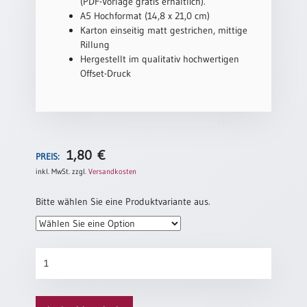
/
(PDF-Vorlage gratis erhältlich).
Eheschliessung
A5 Hochformat (14,8 x 21,0 cm)
/
Karton einseitig matt gestrichen, mittige
Hochzeitsjubiläum
Rillung
Hergestellt im qualitativ hochwertigen
neutrale
Offset-Druck
Urkunden
Abendmahlszulassung
/
Kirchen(wieder)eintritt
1,80
€
PREIS:
inkl. MwSt.
zzgl.
Versandkosten
PC-
Urkunden
Bitte wählen Sie eine Produktvariante aus.
Poster
Hochzeitsjubiläum
Neuerscheinungen
„Rosenbogen“
Einzelposter
Menge
A4