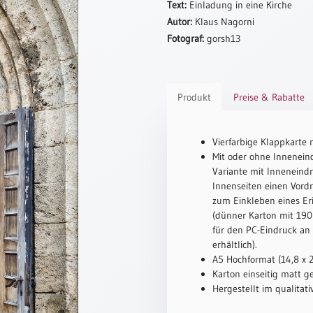
Text:
Einladung in eine Kirche
Autor:
Klaus Nagorni
Fotograf:
gorsh13
Produkt
Preise & Rabatte
Vierfarbige Klappkarte 
Mit oder ohne Inneneind
Variante mit Inneneindr
Innenseiten einen Vord
zum Einkleben eines Er
(dünner Karton mit 190 
für den PC-Eindruck an
erhältlich).
A5 Hochformat (14,8 x 
Karton einseitig matt ge
Hergestellt im qualitat