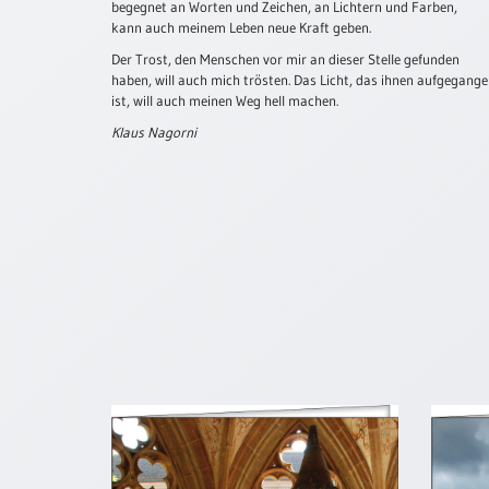
begegnet an Worten und Zeichen, an Lichtern und Farben,
Neutral
kann auch meinem Leben neue Kraft geben.
Der Trost, den Menschen vor mir an dieser Stelle gefunden
haben, will auch mich trösten. Das Licht, das ihnen aufgegang
Urkunden
ist, will auch meinen Weg hell machen.
Sortimente
Klaus Nagorni
Neuerscheinungen
Themen
&
Anlässe
Taufe
/
Patenamt
Konfirmation
/
Konfirmationsjubiläum
Trauung