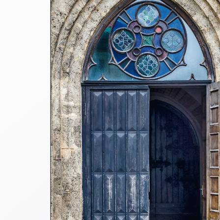
Thomaskarten
Grußkarten
Sortimente
Themen
&
Anlässe
Geburtstag
/
Wünsche
Segenswünsche
Lebensart
Dank
Freundschaft
/
Begleitung