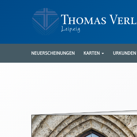
Neuerscheinungen
Karten
NEUERSCHEINUNGEN
KARTEN
URKUNDE
Kartenarten
Neuerscheinungen
Leipziger
Karten
Trauerkarten
/
Ewigkeitssonntag
Bibelkarten
Spruchkarten