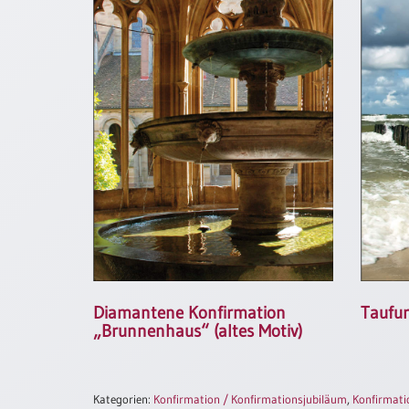
/
Eheschliessung
/
Hochzeitsjubiläum
neutrale
Urkunden
Abendmahlszulassung
/
Kirchen(wieder)eintritt
PC-
Urkunden
Diamantene Konfirmation
Taufu
Poster
„Brunnenhaus“ (altes Motiv)
Neuerscheinungen
Einzelposter
A4
Kategorien:
Konfirmation / Konfirmationsjubiläum
,
Konfirmati