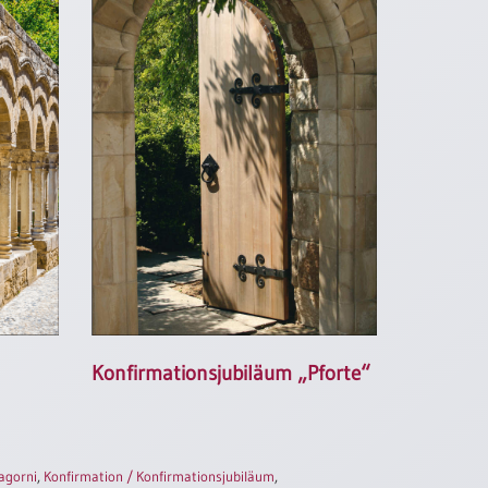
Konfirmationsjubiläum „Pforte“
agorni
,
Konfirmation / Konfirmationsjubiläum
,