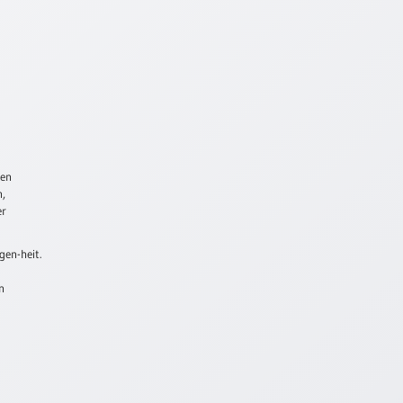
ren
n,
er
gen-heit.
n