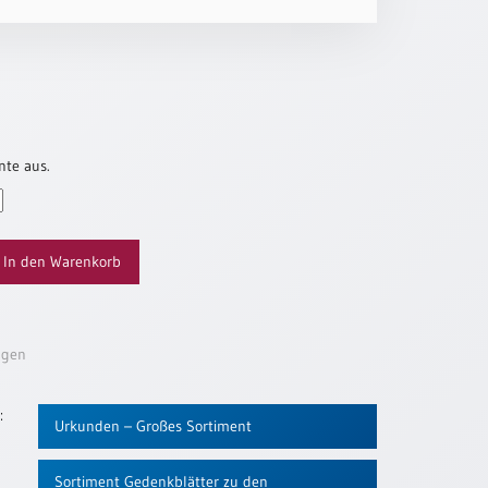
nte aus.
In den Warenkorb
ügen
:
Urkunden – Großes Sortiment
Sortiment Gedenkblätter zu den