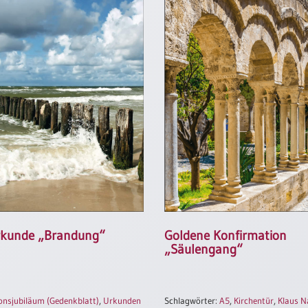
rkunde „Brandung“
Goldene Konfirmation
„Säulengang“
onsjubiläum (Gedenkblatt)
,
Urkunden
Schlagwörter:
A5
,
Kirchentür
,
Klaus N