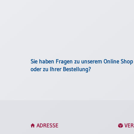
Einzelposter
A3
Sortimente
Hefte
Sie haben Fragen zu unserem Online Shop
Jahreslosung
oder zu Ihrer Bestellung?
Restbestände
Restbestände
Bücher
Broschüren
ADRESSE
VER
Urkundenscheine