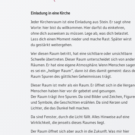
Schulanfang
Einladung in eine Kirche
/
Kindergeburtstag
Jeder Kirchenraum ist eine Einladung aus Stein. Er sagt ohne
Worte: hier bist du willkommen. Hier darfst du einkehren,
Konfirmation
ohne dich ausweisen zu müssen. Lege ab, was dich belastet.
/
Lass dich einen Moment nieder und mache Rast. Später wirst
Firmung
du gestärkt weitergehen.
/
Wer diesen Raum betritt, hat eine sichtbare oder unsichtbare
Erstkommunion
Schwelle übertreten. Dieser Raum unterscheidet sich von ande
Räumen. Er hat eine eigene Atmosphäre. Wenn Menschen sage
Liebe
es sei ein „heiliger Raum“, dann ist dies damit gemeint: dass d
/
Raum Spuren des göttlichen Geheimnisses trägt.
(Jubel)Hochzeit
Dieser Raum ist mehr als ein Raum. Er öffnet sich in die Vergan
Einzug
Menschen haben hier vor dir gebetet und gesungen.
Der Raum trägt ihre Spuren. Da sind Bilder und Zeichen, Figure
Frühjahr
und Symbole, die Geschichten erzählen. Da sind Kerzen und
/
Lichter, die das Dunkel hell machen.
Ostern
Da sind Fenster, durch die Licht fällt. Alles Hinweise auf eine
Weihnachten
Wirklichkeit, die jenseits dieses Raumes liegt.
/
Der Raum öffnet sich aber auch in die Zukunft. Was mir hier
Jahreswechsel