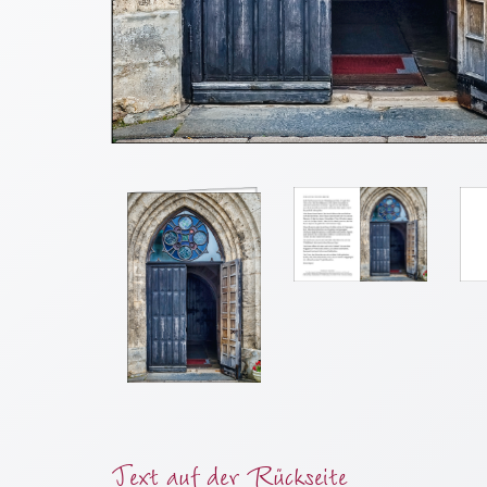
Meditation
/
Stille
Zeit
Lyrik
/
Gedichte
Psalmen
/
Bibel
/
Gebete
Ermutigung
/
Trost
Trauer
Geburt
Text auf der Rückseite
/
Taufe