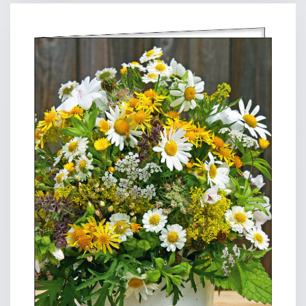
und Symbole, die Geschichten erzählen. Da sind Kerzen
und
Lichter, die das Dunkel hell machen.
Da sind Fenster, durch die Licht fällt. Alles Hinweise auf
eine
Wirklichkeit, die jenseits dieses Raumes liegt.
Der Raum öffnet sich aber auch in die Zukunft. Was mir
hier
begegnet an Worten und Zeichen, an Lichtern und
Farben,
kann auch meinem Leben neue Kraft geben.
Der Trost, den Menschen vor mir an dieser Stelle
gefunden
haben, will auch mich trösten. Das Licht, das ihnen
aufgegangen
ist, will auch meinen Weg hell machen.
Klaus Nagorni