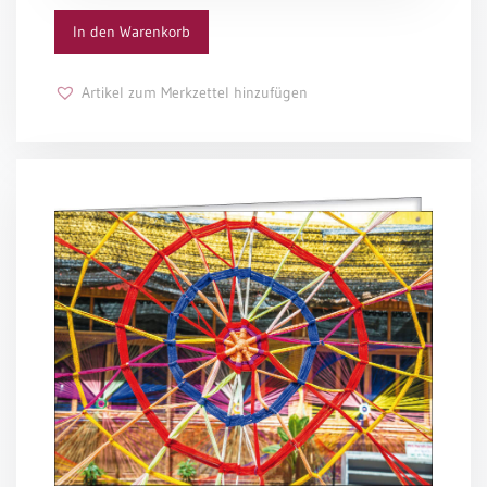
In den Warenkorb
Schulanfang
/
Kindergeburtstag
Artikel zum Merkzettel hinzufügen
Konfirmation
/
Firmung
/
Erstkommunion
Liebe
/
(Jubel)Hochzeit
Einzug
Frühjahr
/
Ostern
Weihnachten
/
Jahreswechsel