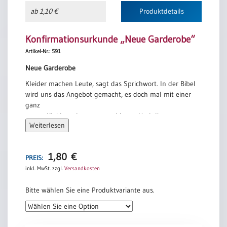
ab 1,10 €
Produktdetails
Konfirmationsurkunde „Neue Garderobe“
Artikel-Nr.: 591
Neue Garderobe
Kleider machen Leute, sagt das Sprichwort. In der Bibel
wird uns das Angebot gemacht, es doch mal mit einer
ganz
neuen Kleiderordnung zu probieren. Und die
Weiterlesen
Kleidungsstücke
anzuprobieren, die Christus in diese Welt gebracht
hat. Als da sind: Barmherzigkeit, Freundlichkeit, Demut,
1,80
€
Sanftmut, Geduld.
PREIS:
Solche Kleidungsstücke gibt es in keiner Boutique zu
inkl. MwSt.
zzgl.
Versandkosten
kaufen.
Aber sie wären eine absolute Bereicherung meiner
Bitte wählen Sie eine Produktvariante aus.
Garderobe.
Klaus Nagorni