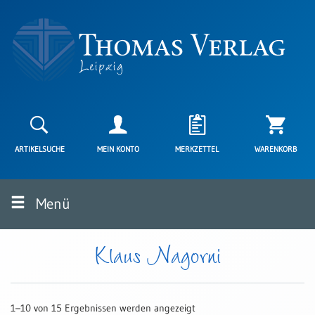
Neuerscheinungen
Karten
ARTIKELSUCHE
MEIN KONTO
MERKZETTEL
WARENKORB
Kartenarten
Neuerscheinungen
Menü
Leipziger
Karten
Trauerkarten
Klaus Nagorni
/
Ewigkeitssonntag
Bibelkarten
1–10 von 15 Ergebnissen werden angezeigt
Spruchkarten