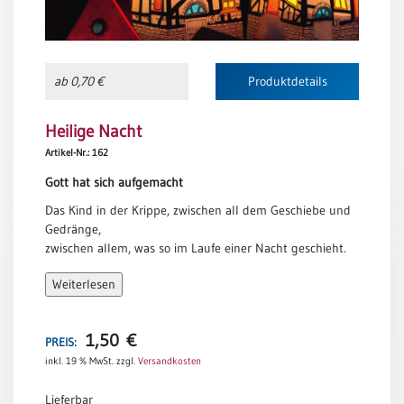
Einzelposter
A3
Sortimente
ab 0,70 €
Produktdetails
Hefte
Heilige Nacht
Artikel-Nr.: 162
Gott hat sich aufgemacht
Jahreslosung
Das Kind in der Krippe, zwischen all dem Geschiebe und
Gedränge,
zwischen allem, was so im Laufe einer Nacht geschieht.
Restbestände
Gott besucht Menschen in ihrer Welt.
Weiterlesen
Ich muss nicht selbst nach den Sternen greifen. Denn
Restbestände
Gott hat sich
1,50
€
aufgemacht. Er kommt mir so nah, wie das Kind in der
PREIS:
Bücher
Krippe mir
inkl. 19 % MwSt.
zzgl.
Versandkosten
Broschüren
nah kommen kann.
Urkundenscheine
Lieferbar