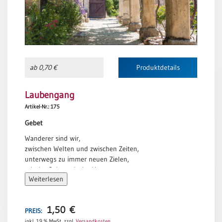
ab 0,70 €
Produktdetails
Laubengang
Artikel-Nr.: 175
Gebet
Wanderer sind wir,
zwischen Welten und zwischen Zeiten,
unterwegs zu immer neuen Zielen,
mit der Sehnsucht im Herzen,
Weiterlesen
irgendwann anzukommen.
Erhalte uns diese Sehnsucht, Gott,
die unserem Leben ein Ziel gibt.
1,50
€
PREIS:
Wanderer sind wir,
inkl. 19 % MwSt.
zzgl.
Versandkosten