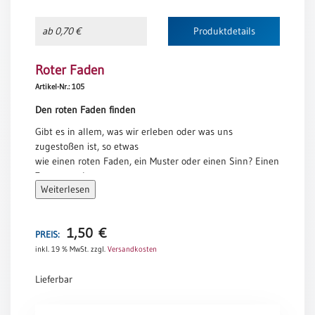
Neutral
ab 0,70 €
Produktdetails
Urkunden
Roter Faden
Sortimente
Artikel-Nr.: 105
Neuerscheinungen
Den roten Faden finden
Gibt es in allem, was wir erleben oder was uns
Themen
zugestoßen ist, so etwas
&
wie einen roten Faden, ein Muster oder einen Sinn? Einen
Anlässe
Zusammenhang,
Weiterlesen
der nicht im Voraus zu ersehen ist, sich aber in der
Taufe
Rückschau
/
erkennen lässt?
Patenamt
1,50
€
Für mich ist der Geburtstag eine Gelegenheit, im
PREIS:
Rückblick eines Jahres
inkl. 19 % MwSt.
zzgl.
Versandkosten
Konfirmation
mein Leben ein bisschen besser zu verstehen.
/
Die Erfahrungen meiner Lebensreise einzuordnen in den
Lieferbar
Konfirmationsjubiläum
großen
Trauung
Zusammenhang der Geschichte, die Gott mit uns
Roter