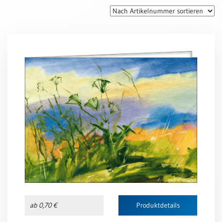
Thomaskarten
Grußkarten
Sortimente
Themen
&
Anlässe
Geburtstag
/
Wünsche
Segenswünsche
Lebensart
Dank
Freundschaft
ab 0,70 €
Produktdetails
/
Begleitung