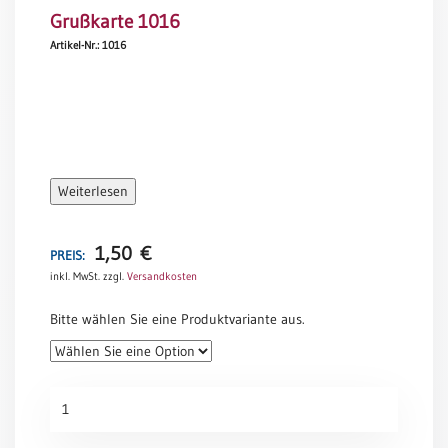
Grußkarte 1016
Meditation
/
Artikel-Nr.: 1016
Stille
Zeit
Lyrik
/
Gedichte
Psalmen
Weiterlesen
/
Bibel
/
1,50
€
PREIS:
Gebete
inkl. MwSt.
zzgl.
Versandkosten
Ermutigung
Bitte wählen Sie eine Produktvariante aus.
/
Trost
Trauer
Grußkarte
Geburt
1016
/
Menge
Taufe