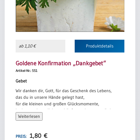
ab 1,10 €
Produktdetails
Goldene Konfirmation „Dankgebet“
Artikel-Nr.: 551
Gebet
Wir danken dir, Gott, für das Geschenk des Lebens,
das du in unsere Hände gelegt hast,
für die kleinen und großen Glücksmomente,
in denen wir am liebsten hüpfen und tanzen würden,
Weiterlesen
für den frischen Atem, der uns jeden Morgen belebt,
für die vertrauten Stimmen, die uns begrüßen,
für das Licht am Morgen und die Dunkelheit am Abend.
1,80
€
PREIS:
Wir danken dir für die Freude, wenn uns etwas gelingt,