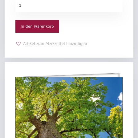
Konfirmationsurkunde
„Neue
Garderobe“
Menge
In den Warenkorb
Artikel zum Merkzettel hinzufügen