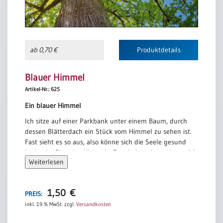
ab 0,70 €
Produktdetails
Blauer Himmel
Artikel-Nr.: 625
Ein blauer Himmel
Ich sitze auf einer Parkbank unter einem Baum, durch
dessen Blätterdach ein Stück vom Himmel zu sehen ist.
Fast sieht es so aus, also könne sich die Seele gesund
baden im Blau des Himmels. Es scheint, als machten sich
Weiterlesen
gerade alle aufgeschobenen Wünsche fest an der Farbe
Blau.
Tauche ein und tauche unter, sage ich mir, und suche
1,50
€
das himmlische Blau! Vielleicht ahnst du irgendwann,
PREIS:
dass im „stillen Glanz der heiligen Bläue“* ein Abglanz
inkl. 19 % MwSt.
zzgl.
Versandkosten
liegt von etwas viel Größerem. Von dem es in einem