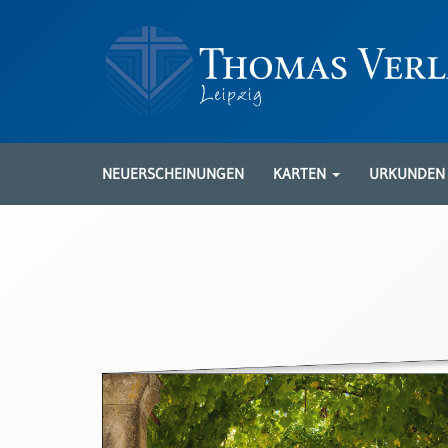
Neuerscheinungen
Karten
NEUERSCHEINUNGEN
KARTEN
URKUNDE
Kartenarten
Neuerscheinungen
Leipziger
Karten
Trauerkarten
/
Ewigkeitssonntag
Bibelkarten
Spruchkarten