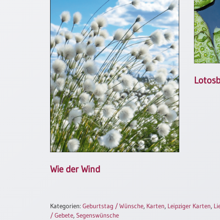
Neutral
Urkunden
Sortimente
Neuerscheinungen
Lotos
Themen
&
Anlässe
Taufe
/
Patenamt
Wie der Wind
Konfirmation
/
Konfirmationsjubiläum
Kategorien:
Geburtstag / Wünsche
,
Karten
,
Leipziger Karten
,
Li
Trauung
/ Gebete
,
Segenswünsche