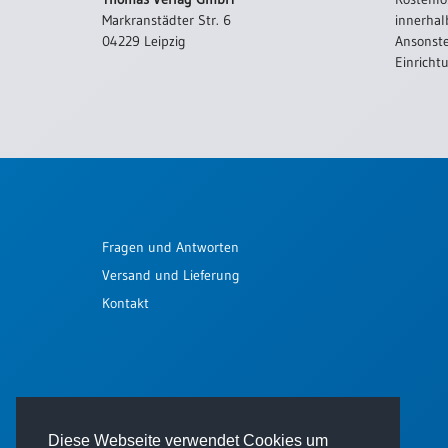
Einzelposter
Markranstädter Str. 6
innerhal
A3
04229 Leipzig
Ansonste
Einricht
Sortimente
Hefte
Jahreslosung
Fragen und Antworten
Versand und Lieferung
Restbestände
Kontakt
Restbestände
Bücher
Broschüren
Diese Webseite verwendet Cookies um
Urkundenscheine