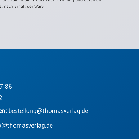
st nach Erhalt der Ware.
7 86
2
en:
bestellung@thomasverlag.de
o@thomasverlag.de