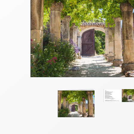
Thomaskarten
Grußkarten
Sortimente
Themen
&
Anlässe
Geburtstag
/
Wünsche
Segenswünsche
Lebensart
Dank
Freundschaft
/
Begleitung