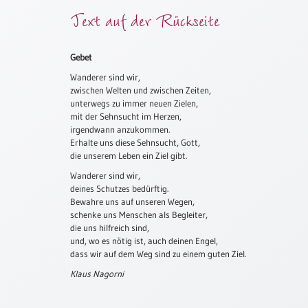
Text auf der Rückseite
Meditation
/
Stille
Zeit
Gebet
Wanderer sind wir,
Lyrik
zwischen Welten und zwischen Zeiten,
/
unterwegs zu immer neuen Zielen,
Gedichte
mit der Sehnsucht im Herzen,
Psalmen
irgendwann anzukommen.
/
Erhalte uns diese Sehnsucht, Gott,
die unserem Leben ein Ziel gibt.
Bibel
/
Wanderer sind wir,
Gebete
deines Schutzes bedürftig.
Bewahre uns auf unseren Wegen,
Ermutigung
schenke uns Menschen als Begleiter,
/
die uns hilfreich sind,
Trost
und, wo es nötig ist, auch deinen Engel,
dass wir auf dem Weg sind zu einem guten Ziel.
Trauer
Klaus Nagorni
Geburt
/
Taufe