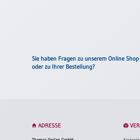
/
Eheschliessung
/
Hochzeitsjubiläum
neutrale
Urkunden
Abendmahlszulassung
/
Sie haben Fragen zu unserem Online Shop
Kirchen(wieder)eintritt
oder zu Ihrer Bestellung?
PC-
Urkunden
Poster
Neuerscheinungen
ADRESSE
VER
Einzelposter
A4
Thomas Verlag GmbH
Kostenlo