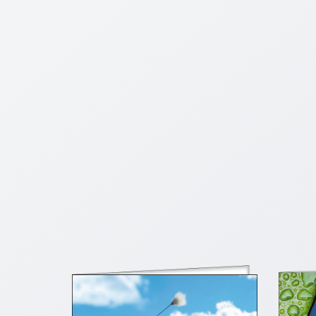
Schulanfang
/
Kindergeburtstag
Konfirmation
/
Firmung
/
Erstkommunion
Liebe
/
(Jubel)Hochzeit
Einzug
Frühjahr
/
Ostern
Weihnachten
/
Jahreswechsel