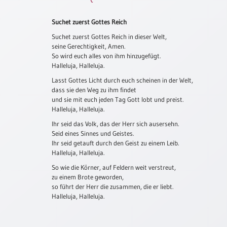
Schulanfang
Suchet zuerst Gottes Reich
/
Kindergeburtstag
Suchet zuerst Gottes Reich in dieser Welt,
seine Gerechtigkeit, Amen.
Konfirmation
So wird euch alles von ihm hinzugefügt.
/
Halleluja, Halleluja.
Firmung
Lasst Gottes Licht durch euch scheinen in der Welt,
/
dass sie den Weg zu ihm findet
Erstkommunion
und sie mit euch jeden Tag Gott lobt und preist.
Halleluja, Halleluja.
Liebe
/
Ihr seid das Volk, das der Herr sich ausersehn.
(Jubel)Hochzeit
Seid eines Sinnes und Geistes.
Ihr seid getauft durch den Geist zu einem Leib.
Einzug
Halleluja, Halleluja.
Frühjahr
So wie die Körner, auf Feldern weit verstreut,
/
zu einem Brote geworden,
Ostern
so führt der Herr die zusammen, die er liebt.
Halleluja, Halleluja.
Weihnachten
/
Jahreswechsel