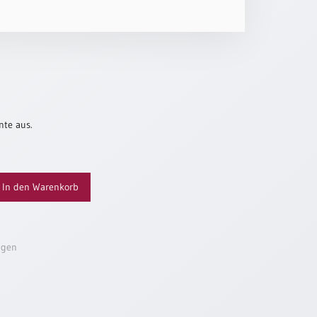
nte aus.
In den Warenkorb
ügen