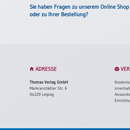
Einzelposter
Sie haben Fragen zu unserem Online Shop
A3
oder zu Ihrer Bestellung?
Sortimente
Hefte
Jahreslosung
ADRESSE
VER
Restbestände
Thomas Verlag GmbH
Kostenlo
Markranstädter Str. 6
innerhal
04229 Leipzig
Ansonste
Restbestände
Einricht
Bücher
Broschüren
Urkundenscheine