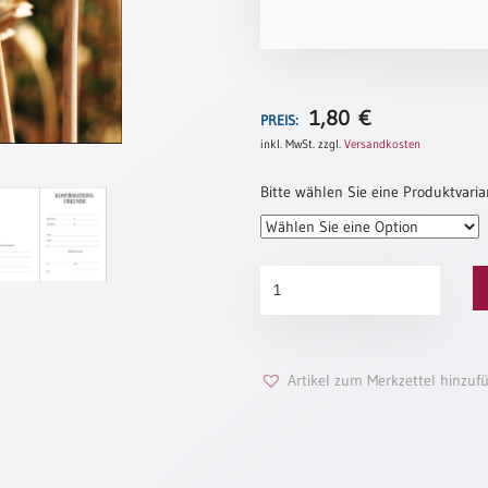
1,80
€
PREIS:
inkl. MwSt.
zzgl.
Versandkosten
Bitte wählen Sie eine Produktvaria
Konfirmationsurkunde
„Ähren“
Menge
Artikel zum Merkzettel hinzuf