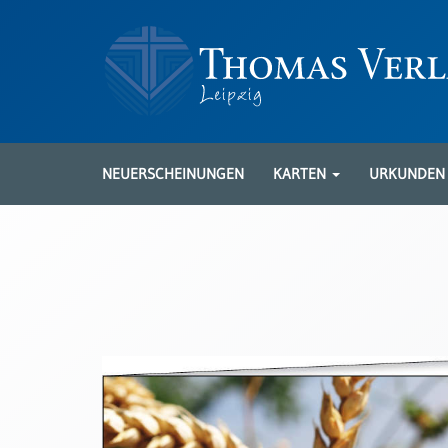
Neuerscheinungen
Karten
NEUERSCHEINUNGEN
KARTEN
URKUNDE
Kartenarten
Neuerscheinungen
Leipziger
Karten
Trauerkarten
/
Ewigkeitssonntag
Bibelkarten
Spruchkarten