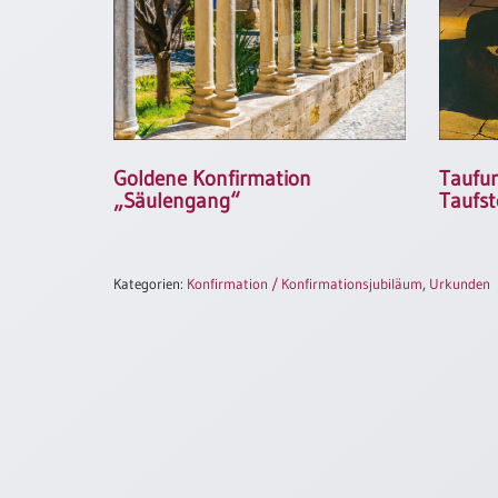
/
Eheschliessung
/
Hochzeitsjubiläum
neutrale
Urkunden
Abendmahlszulassung
Taufu
Goldene Konfirmation
/
Taufst
„Säulengang“
Kirchen(wieder)eintritt
PC-
Kategorien:
Konfirmation / Konfirmationsjubiläum
,
Urkunden
Urkunden
Poster
Neuerscheinungen
Einzelposter
A4