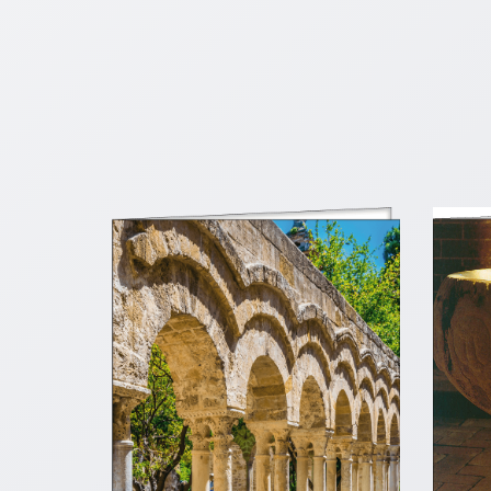
Neutral
Urkunden
Sortimente
Neuerscheinungen
Themen
&
Anlässe
Taufe
/
Patenamt
Konfirmation
/
Konfirmationsjubiläum
Trauung