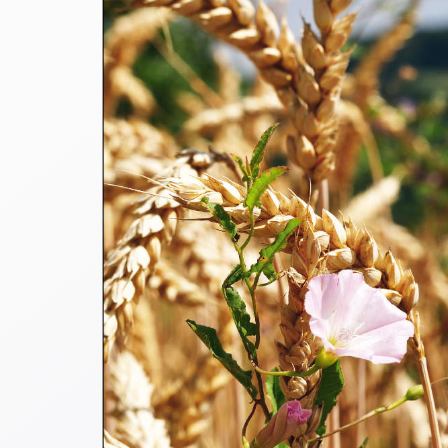
Thomaskarten
Grußkarten
Sortimente
Themen
&
Anlässe
Geburtstag
/
Wünsche
Segenswünsche
Lebensart
Dank
Freundschaft
/
Begleitung