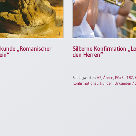
rkunde „Romanischer
Silberne Konfirmation „L
ein“
den Herren“
Schlagwörter:
A5
,
Ähren
,
EG/Sa 182
,
Konfirmationsurkunden
,
Urkunden / 