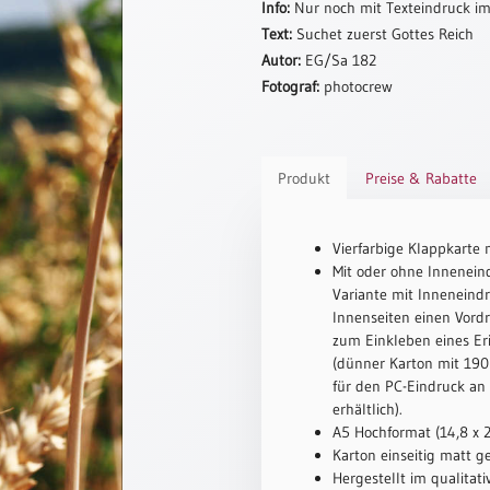
Info:
Nur noch mit Texteindruck im
Text:
Suchet zuerst Gottes Reich
Autor:
EG/Sa 182
Fotograf:
photocrew
Produkt
Preise & Rabatte
Vierfarbige Klappkarte 
Mit oder ohne Inneneind
Variante mit Inneneindr
Innenseiten einen Vord
zum Einkleben eines Er
(dünner Karton mit 190 
für den PC-Eindruck an
erhältlich).
A5 Hochformat (14,8 x 
Karton einseitig matt ge
Hergestellt im qualitat