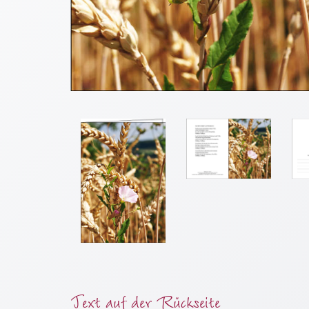
Meditation
/
Stille
Zeit
Lyrik
/
Gedichte
Psalmen
/
Bibel
/
Gebete
Ermutigung
/
Trost
Trauer
Geburt
Text auf der Rückseite
/
Taufe