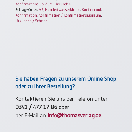
Konfirmationsjubiläum
,
Urkunden
Einzelposter
Schlagwörter:
A5
,
Hundertwasserkirche
,
Konfirmand
,
A3
Konfirmation
,
Konfirmation / Konfirmationsjubiläum
,
Sortimente
Urkunden / Scheine
Hefte
Jahreslosung
Sie haben Fragen zu unserem Online Shop
Restbestände
oder zu Ihrer Bestellung?
Kontaktieren Sie uns per Telefon unter
Restbestände
0341 / 477 17 86
oder
Bücher
per E-Mail an
info@thomasverlag.de
.
Broschüren
Urkundenscheine