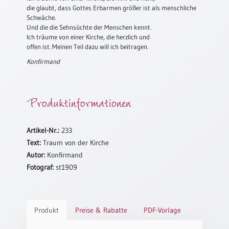
die glaubt, dass Gottes Erbarmen größer ist als menschliche
Schulanfang
Schwäche.
/
Und die die Sehnsüchte der Menschen kennt.
Kindergeburtstag
Ich träume von einer Kirche, die herzlich und
offen ist. Meinen Teil dazu will ich beitragen.
Konfirmation
Konfirmand
/
Firmung
/
Erstkommunion
Produktinformationen
Liebe
/
Artikel-Nr.:
233
(Jubel)Hochzeit
Text:
Traum von der Kirche
Einzug
Autor:
Konfirmand
Frühjahr
Fotograf:
st1909
/
Ostern
Weihnachten
Produkt
Preise & Rabatte
PDF-Vorlage
/
Jahreswechsel