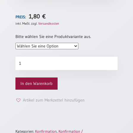
/
Eheschliessung
/
1,80
€
PREIS:
Hochzeitsjubiläum
inkl. MwSt.
zzgl.
Versandkosten
neutrale
Urkunden
Bitte wählen Sie eine Produktvariante aus.
Abendmahlszulassung
/
Kirchen(wieder)eintritt
Konfirmationsurkunde
„Hundertwasserkirche“
Menge
PC-
Urkunden
In den Warenkorb
Artikel zum Merkzettel hinzufügen
Poster
Neuerscheinungen
Einzelposter
A4
Kategorien:
Konfirmation
,
Konfirmation /