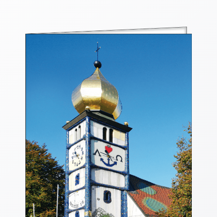
Thomaskarten
Grußkarten
Sortimente
Themen
&
Anlässe
Geburtstag
/
Wünsche
Segenswünsche
Lebensart
Dank
Freundschaft
/
Begleitung