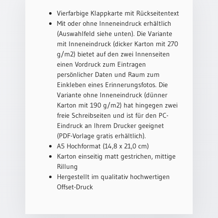
Neutral
Vierfarbige Klappkarte mit Rückseitentext
Mit oder ohne Inneneindruck erhältlich
(Auswahlfeld siehe unten). Die Variante
Urkunden
mit Inneneindruck (dicker Karton mit 270
g/m2) bietet auf den zwei Innenseiten
Sortimente
einen Vordruck zum Eintragen
Neuerscheinungen
persönlicher Daten und Raum zum
Einkleben eines Erinnerungsfotos. Die
Variante ohne Inneneindruck (dünner
Themen
Karton mit 190 g/m2) hat hingegen zwei
&
freie Schreibseiten und ist für den PC-
Anlässe
Eindruck an Ihrem Drucker geeignet
(PDF-Vorlage gratis erhältlich).
Taufe
A5 Hochformat (14,8 x 21,0 cm)
/
Karton einseitig matt gestrichen, mittige
Patenamt
Rillung
Konfirmation
Hergestellt im qualitativ hochwertigen
/
Offset-Druck
Konfirmationsjubiläum
Trauung