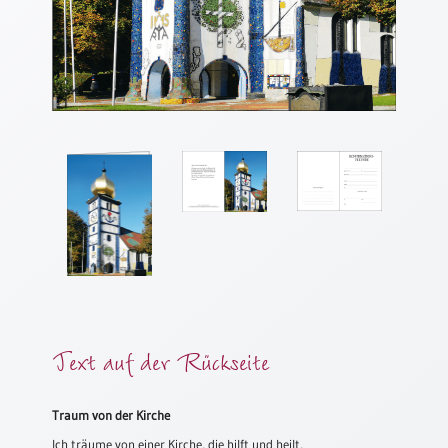
Meditation
/
Stille
Zeit
Lyrik
/
Gedichte
Psalmen
/
Bibel
/
Gebete
Ermutigung
/
Trost
Text auf der Rückseite
Trauer
Geburt
Traum von der Kirche
/
Ich träume von einer Kirche, die hilft und heilt,
Taufe