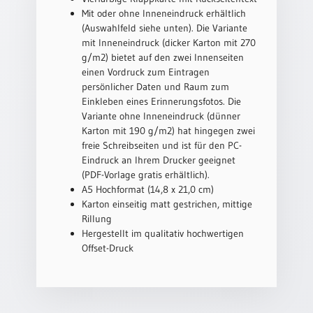
Mit oder ohne Inneneindruck erhältlich
Neutral
(Auswahlfeld siehe unten). Die Variante
mit Inneneindruck (dicker Karton mit 270
Urkunden
g/m2) bietet auf den zwei Innenseiten
einen Vordruck zum Eintragen
Sortimente
persönlicher Daten und Raum zum
Neuerscheinungen
Einkleben eines Erinnerungsfotos. Die
Variante ohne Inneneindruck (dünner
Karton mit 190 g/m2) hat hingegen zwei
Themen
freie Schreibseiten und ist für den PC-
&
Eindruck an Ihrem Drucker geeignet
Anlässe
(PDF-Vorlage gratis erhältlich).
A5 Hochformat (14,8 x 21,0 cm)
Taufe
Karton einseitig matt gestrichen, mittige
/
Rillung
Patenamt
Hergestellt im qualitativ hochwertigen
Offset-Druck
Konfirmation
/
Konfirmationsjubiläum
Trauung