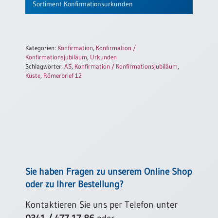
Sortiment Konfirmationsurkunden
Einzelposter
A3
Sortimente
Kategorien:
Konfirmation
,
Konfirmation /
Konfirmationsjubiläum
,
Urkunden
Hefte
Schlagwörter:
A5
,
Konfirmation / Konfirmationsjubiläum
,
Küste
,
Römerbrief 12
Jahreslosung
Restbestände
Restbestände
Sie haben Fragen zu unserem Online Shop
oder zu Ihrer Bestellung?
Bücher
Broschüren
Kontaktieren Sie uns per Telefon unter
Urkundenscheine