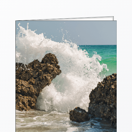
Thomaskarten
Grußkarten
Sortimente
Themen
&
Anlässe
Geburtstag
/
Wünsche
Segenswünsche
Lebensart
Dank
Freundschaft
/
Begleitung