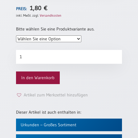
/
Eheschliessung
1,80
€
PREIS:
/
inkl. MwSt.
zzgl.
Versandkosten
Hochzeitsjubiläum
Bitte wählen Sie eine Produktvariante aus.
neutrale
Urkunden
Abendmahlszulassung
/
Konfirmationsurkunde
Kirchen(wieder)eintritt
„Küste“
Menge
In den Warenkorb
PC-
Urkunden
Artikel zum Merkzettel hinzufügen
Poster
Dieser Artikel ist auch enthalten in:
Neuerscheinungen
Urkunden – Großes Sortiment
Einzelposter
A4