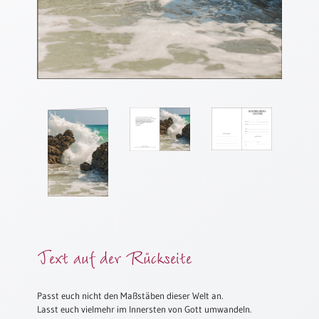
Meditation
/
Stille
Zeit
Lyrik
/
Gedichte
Psalmen
/
Bibel
/
Gebete
Ermutigung
/
Trost
Text auf der Rückseite
Trauer
Geburt
Passt euch nicht den Maßstäben dieser Welt an.
/
Lasst euch vielmehr im Innersten von Gott umwandeln.
Taufe