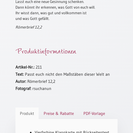
Lasst euch eine neue Gesinnung schenken.
Dann könnt ihr erkennen, was Gott von euch will.
Schulanfang
Ihr wisst dann, was gut und vollkommen ist
/
und was Gott gefällt.
Kindergeburtstag
Römerbrief 12,2
Konfirmation
/
Firmung
Produktinformationen
/
Erstkommunion
Liebe
Artikel-Nr.:
211
/
Text:
Passt euch nicht den Maßstäben dieser Welt an
(Jubel)Hochzeit
Autor:
Römerbrief 12,2
Einzug
Fotograf:
rsuchanun
Frühjahr
/
Ostern
Produkt
Preise & Rabatte
PDF-Vorlage
Weihnachten
/
Jahreswechsel
Vierfarbige Klappkarte mit Rückseitentext