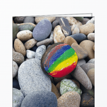
Thomaskarten
Grußkarten
Sortimente
Themen
&
Anlässe
Geburtstag
/
Wünsche
Segenswünsche
Lebensart
Dank
Freundschaft
/
Begleitung