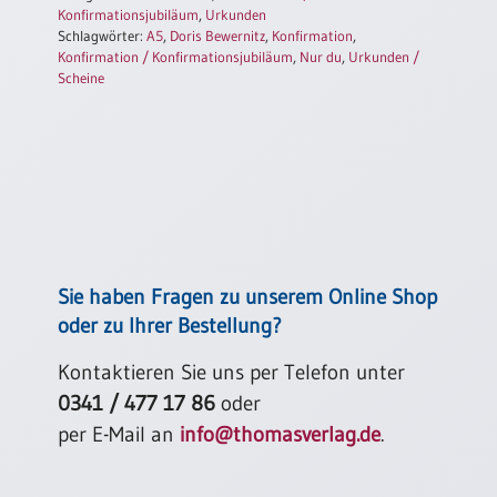
Konfirmationsjubiläum
,
Urkunden
Einzelposter
Schlagwörter:
A5
,
Doris Bewernitz
,
Konfirmation
,
A3
Konfirmation / Konfirmationsjubiläum
,
Nur du
,
Urkunden /
Sortimente
Scheine
Hefte
Jahreslosung
Sie haben Fragen zu unserem Online Shop
Restbestände
oder zu Ihrer Bestellung?
Kontaktieren Sie uns per Telefon unter
Restbestände
0341 / 477 17 86
oder
Bücher
per E-Mail an
info@thomasverlag.de
.
Broschüren
Urkundenscheine