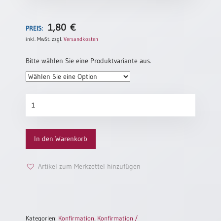
/
Eheschliessung
/
1,80
€
PREIS:
Hochzeitsjubiläum
inkl. MwSt.
zzgl.
Versandkosten
neutrale
Urkunden
Bitte wählen Sie eine Produktvariante aus.
Abendmahlszulassung
/
Kirchen(wieder)eintritt
Konfirmationsurkunde
„Nur
du“
PC-
Menge
Urkunden
In den Warenkorb
Artikel zum Merkzettel hinzufügen
Poster
Neuerscheinungen
Einzelposter
A4
Kategorien:
Konfirmation
,
Konfirmation /