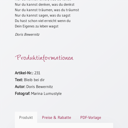
Nur du kannst denken, was du denkst
Schulanfang
Nur du kannst träumen, was du träumst
/
Nur du kannst sagen, was du sagst
Kindergeburtstag
Du hast schon viel erreicht wenn du
Dein Eigenes zu leben wagst
Konfirmation
Doris Bewernitz
/
Firmung
/
Erstkommunion
Produktinformationen
Liebe
/
Artikel-Nr.:
231
(Jubel)Hochzeit
Text:
Bleib bei dir
Einzug
Autor:
Doris Bewernitz
Frühjahr
Fotograf:
Marina Lumustyle
/
Ostern
Weihnachten
Produkt
Preise & Rabatte
PDF-Vorlage
/
Jahreswechsel