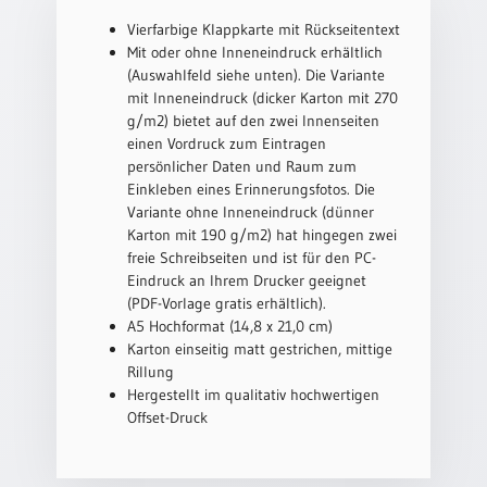
Neutral
Vierfarbige Klappkarte mit Rückseitentext
Mit oder ohne Inneneindruck erhältlich
(Auswahlfeld siehe unten). Die Variante
Urkunden
mit Inneneindruck (dicker Karton mit 270
g/m2) bietet auf den zwei Innenseiten
Sortimente
einen Vordruck zum Eintragen
Neuerscheinungen
persönlicher Daten und Raum zum
Einkleben eines Erinnerungsfotos. Die
Variante ohne Inneneindruck (dünner
Themen
Karton mit 190 g/m2) hat hingegen zwei
&
freie Schreibseiten und ist für den PC-
Anlässe
Eindruck an Ihrem Drucker geeignet
(PDF-Vorlage gratis erhältlich).
Taufe
A5 Hochformat (14,8 x 21,0 cm)
/
Karton einseitig matt gestrichen, mittige
Patenamt
Rillung
Konfirmation
Hergestellt im qualitativ hochwertigen
/
Offset-Druck
Konfirmationsjubiläum
Trauung