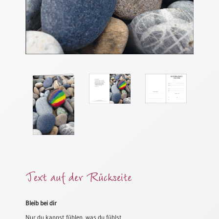
Meditation
/
Stille
Zeit
Lyrik
/
Gedichte
Psalmen
/
Bibel
/
Gebete
Ermutigung
/
Trost
Text auf der Rückseite
Trauer
Geburt
Bleib bei dir
/
Nur du kannst fühlen, was du fühlst
Taufe