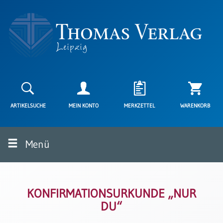
Neuerscheinungen
Karten
ARTIKELSUCHE
MEIN KONTO
MERKZETTEL
WARENKORB
Kartenarten
Neuerscheinungen
Menü
Leipziger
Karten
Trauerkarten
/
Ewigkeitssonntag
KONFIRMATIONSURKUNDE „NUR
DU“
Bibelkarten
Spruchkarten