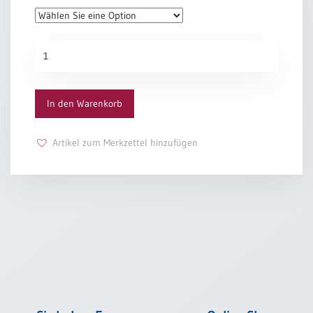
Einzelposter
A3
Konfirmationsurkunde
Sortimente
„Dein
Leben“
Menge
Hefte
In den Warenkorb
Jahreslosung
Artikel zum Merkzettel hinzufügen
Restbestände
Restbestände
Bücher
Broschüren
Urkundenscheine