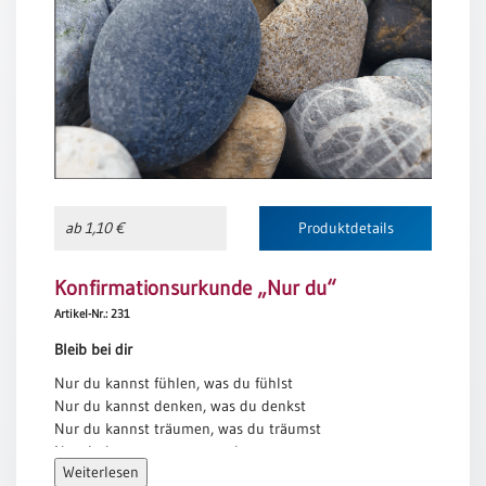
Meditation
/
Stille
Zeit
Lyrik
/
Gedichte
Psalmen
/
ab 1,10 €
Produktdetails
Bibel
/
Konfirmationsurkunde „Nur du“
Gebete
Artikel-Nr.: 231
Ermutigung
/
Bleib bei dir
Trost
Nur du kannst fühlen, was du fühlst
Trauer
Nur du kannst denken, was du denkst
Nur du kannst träumen, was du träumst
Geburt
Nur du kannst sagen, was du sagst
/
Weiterlesen
Du hast schon viel erreicht wenn du
Taufe