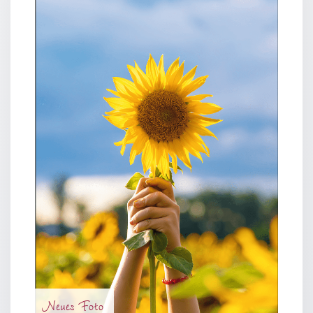
Neutral
Urkunden
Sortimente
Neuerscheinungen
Themen
&
Anlässe
Taufe
/
Patenamt
Konfirmation
/
Konfirmationsjubiläum
Trauung
Neues Foto