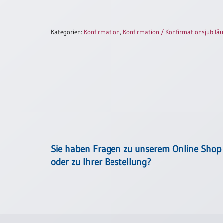
/
Eheschliessung
/
Kategorien:
Konfirmation
,
Konfirmation / Konfirmationsjubilä
Hochzeitsjubiläum
neutrale
Urkunden
Abendmahlszulassung
/
Kirchen(wieder)eintritt
PC-
Urkunden
Sie haben Fragen zu unserem Online Shop
oder zu Ihrer Bestellung?
Poster
Neuerscheinungen
Einzelposter
A4