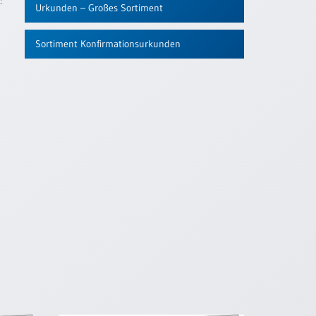
:
Urkunden – Großes Sortiment
Sortiment Konfirmationsurkunden