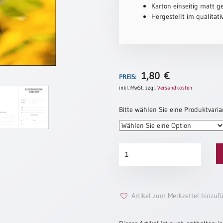
Karton einseitig matt ge
Hergestellt im qualitat
1,80
€
PREIS:
inkl. MwSt.
zzgl.
Versandkosten
Bitte wählen Sie eine Produktvaria
Konfirmationsurkunde
„Dein
Leben“
Menge
Artikel zum Merkzettel hinzuf