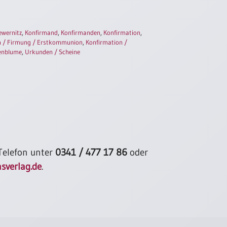
ewernitz
,
Konfirmand
,
Konfirmanden
,
Konfirmation
,
n / Firmung / Erstkommunion
,
Konfirmation /
enblume
,
Urkunden / Scheine
 Telefon unter
0341 / 477 17 86
oder
sverlag.de
.