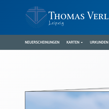
Neuerscheinungen
Karten
NEUERSCHEINUNGEN
KARTEN
URKUNDE
Kartenarten
Neuerscheinungen
Leipziger
Karten
Trauerkarten
/
Ewigkeitssonntag
Bibelkarten
Spruchkarten