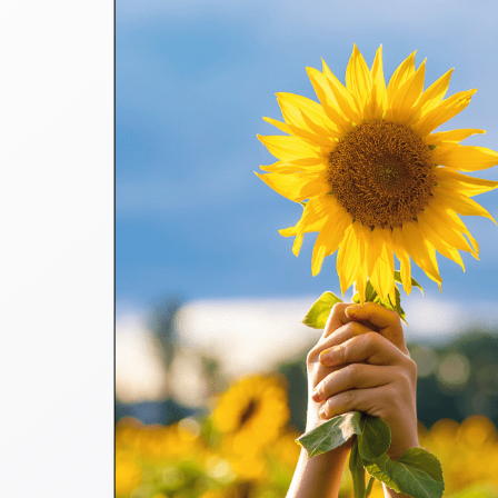
Thomaskarten
Grußkarten
Sortimente
Themen
&
Anlässe
Geburtstag
/
Wünsche
Segenswünsche
Lebensart
Dank
Freundschaft
/
Begleitung