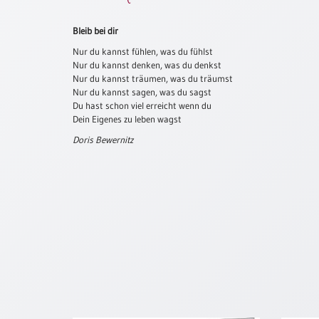
Schulanfang
Bleib bei dir
/
Kindergeburtstag
Nur du kannst fühlen, was du fühlst
Nur du kannst denken, was du denkst
Konfirmation
Nur du kannst träumen, was du träumst
/
Nur du kannst sagen, was du sagst
Firmung
Du hast schon viel erreicht wenn du
/
Dein Eigenes zu leben wagst
Erstkommunion
Doris Bewernitz
Liebe
/
(Jubel)Hochzeit
Einzug
Frühjahr
/
Ostern
Weihnachten
/
Jahreswechsel