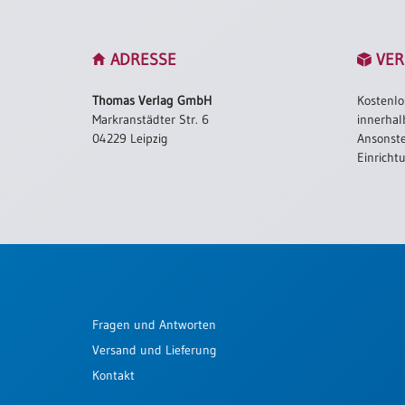
Einzelposter
A3
ADRESSE
VER
Sortimente
Thomas Verlag GmbH
Kostenlo
Hefte
Markranstädter Str. 6
innerhal
04229 Leipzig
Ansonste
Einricht
Jahreslosung
Restbestände
Restbestände
Fragen und Antworten
Bücher
Versand und Lieferung
Broschüren
Kontakt
Urkundenscheine