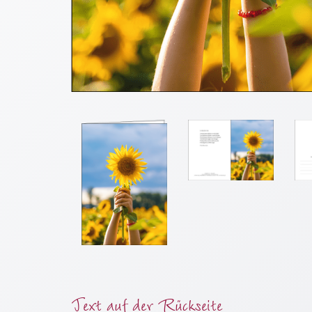
Meditation
/
Stille
Zeit
Lyrik
/
Gedichte
Psalmen
/
Bibel
/
Gebete
Ermutigung
/
Trost
Trauer
Geburt
Text auf der Rückseite
/
Taufe