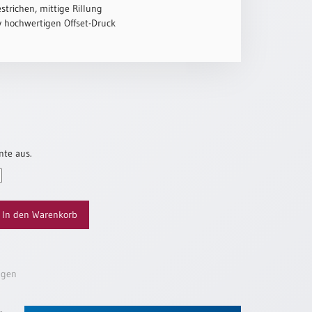
strichen, mittige Rillung
iv hochwertigen Offset-Druck
nte aus.
In den Warenkorb
ügen