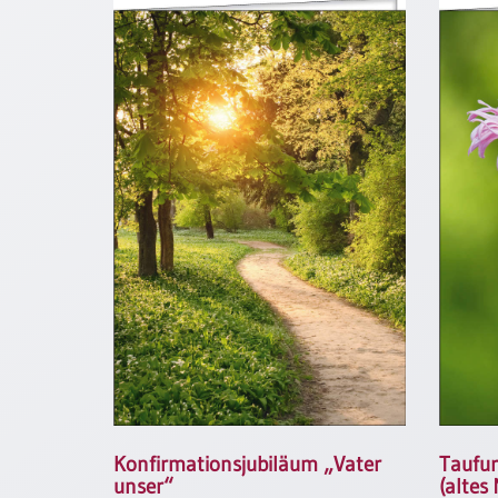
Neutral
Urkunden
Sortimente
Neuerscheinungen
Themen
&
Anlässe
Taufe
/
Patenamt
Konfirmation
/
Konfirmationsjubiläum
Konfirmationsjubiläum „Vater
Taufu
Trauung
unser“
(altes 