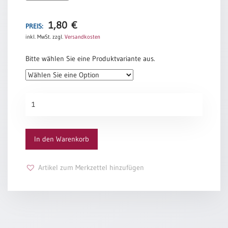
Dein Eigenes zu leben wagst
Schulanfang
Doris Bewernitz
1,80
€
/
PREIS:
Kindergeburtstag
inkl. MwSt.
zzgl.
Versandkosten
Konfirmation
Bitte wählen Sie eine Produktvariante aus.
/
Firmung
/
Erstkommunion
Konfirmationsurkunde
„Dein
Liebe
Leben“
/
Menge
(Jubel)Hochzeit
In den Warenkorb
Einzug
Frühjahr
Artikel zum Merkzettel hinzufügen
/
Ostern
Weihnachten
/
Jahreswechsel