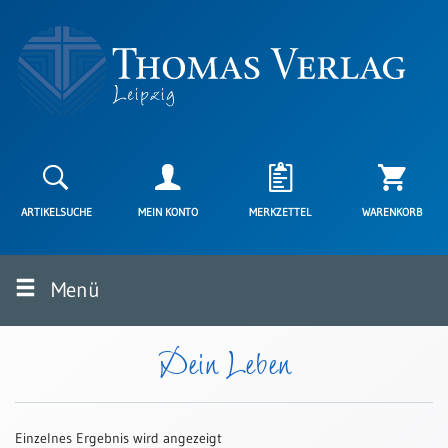
Neuerscheinungen
Karten
ARTIKELSUCHE
MEIN KONTO
MERKZETTEL
WARENKORB
Kartenarten
Neuerscheinungen
Menü
Leipziger
Karten
Trauerkarten
Dein Leben
/
Ewigkeitssonntag
Bibelkarten
Einzelnes Ergebnis wird angezeigt
Spruchkarten