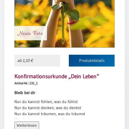
Meditation
/
Stille
Zeit
Neues Foto
Lyrik
/
Gedichte
Psalmen
/
ab 1,10 €
Produktdetails
Bibel
/
Konfirmationsurkunde „Dein Leben“
Gebete
Artikel-Nr.: 231_1
Ermutigung
/
Bleib bei dir
Trost
Nur du kannst fühlen, was du fühlst
Trauer
Nur du kannst denken, was du denkst
Nur du kannst träumen, was du träumst
Geburt
Nur du kannst sagen, was du sagst
/
Weiterlesen
Du hast schon viel erreicht wenn du
Taufe