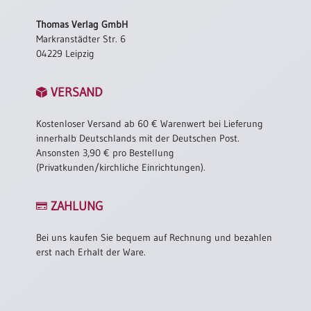
/
Eheschliessung
Thomas Verlag GmbH
/
Markranstädter Str. 6
Hochzeitsjubiläum
04229 Leipzig
neutrale
Urkunden
VERSAND
Abendmahlszulassung
/
Kostenloser Versand ab 60 € Warenwert bei Lieferung
Kirchen(wieder)eintritt
innerhalb Deutschlands mit der Deutschen Post.
Ansonsten 3,90 € pro Bestellung
(Privatkunden/kirchliche Einrichtungen).
PC-
Urkunden
ZAHLUNG
Bei uns kaufen Sie bequem auf Rechnung und bezahlen
Poster
erst nach Erhalt der Ware.
Neuerscheinungen
Einzelposter
A4