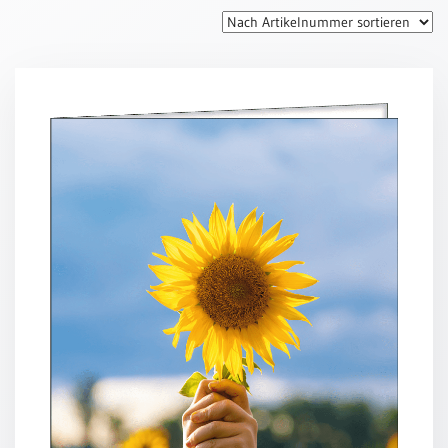
Thomaskarten
Grußkarten
Sortimente
Themen
&
Anlässe
Geburtstag
/
Wünsche
Segenswünsche
Lebensart
Dank
Freundschaft
/
Begleitung