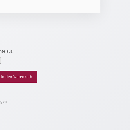
nte aus.
In den Warenkorb
ügen