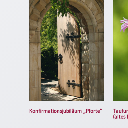
/
Eheschliessung
/
Hochzeitsjubiläum
neutrale
Urkunden
Abendmahlszulassung
/
Kirchen(wieder)eintritt
PC-
Urkunden
Poster
Neuerscheinungen
Konfirmationsjubiläum „Pforte“
Taufu
(altes 
Einzelposter
A4