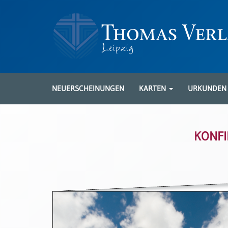
Neuerscheinungen
Karten
NEUERSCHEINUNGEN
KARTEN
URKUNDE
Kartenarten
Neuerscheinungen
KONFI
Leipziger
Karten
Trauerkarten
/
Ewigkeitssonntag
Bibelkarten
Spruchkarten