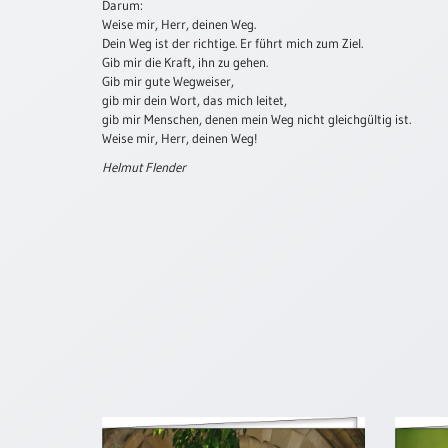
Darum:
Neutral
Weise mir, Herr, deinen Weg.
Dein Weg ist der richtige. Er führt mich zum Ziel.
Gib mir die Kraft, ihn zu gehen.
Urkunden
Gib mir gute Wegweiser,
gib mir dein Wort, das mich leitet,
Sortimente
gib mir Menschen, denen mein Weg nicht gleichgültig ist.
Weise mir, Herr, deinen Weg!
Neuerscheinungen
Helmut Flender
Themen
&
Anlässe
Taufe
/
Patenamt
Konfirmation
/
Konfirmationsjubiläum
Trauung