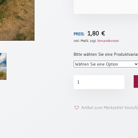
1,80
€
PREIS:
inkl. MwSt.
zzgl.
Versandkosten
Bitte wählen Sie eine Produktvaria
Konfirmationsurkunde
„Wegweiser“
(altes
Motiv)
Menge
Artikel zum Merkzettel hinzuf