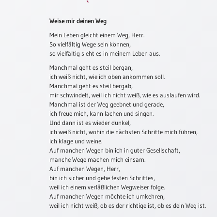
Schulanfang
Weise mir deinen Weg
/
Kindergeburtstag
Mein Leben gleicht einem Weg, Herr.
So vielfältig Wege sein können,
Konfirmation
so vielfältig sieht es in meinem Leben aus.
/
Manchmal geht es steil bergan,
Firmung
ich weiß nicht, wie ich oben ankommen soll.
/
Manchmal geht es steil bergab,
Erstkommunion
mir schwindelt, weil ich nicht weiß, wie es auslaufen wird.
Manchmal ist der Weg geebnet und gerade,
Liebe
ich freue mich, kann lachen und singen.
/
Und dann ist es wieder dunkel,
(Jubel)Hochzeit
ich weiß nicht, wohin die nächsten Schritte mich führen,
Einzug
ich klage und weine.
Auf manchen Wegen bin ich in guter Gesellschaft,
Frühjahr
manche Wege machen mich einsam.
/
Auf manchen Wegen, Herr,
Ostern
bin ich sicher und gehe festen Schrittes,
weil ich einem verläßlichen Wegweiser folge.
Weihnachten
Auf manchen Wegen möchte ich umkehren,
/
weil ich nicht weiß, ob es der richtige ist, ob es dein Weg ist.
Jahreswechsel