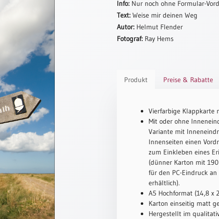
Info:
Nur noch ohne Formular-Vordr
Text:
Weise mir deinen Weg
Autor:
Helmut Flender
Fotograf:
Ray Hems
Produkt
Preise & Rabatte
Vierfarbige Klappkarte 
Mit oder ohne Inneneind
Variante mit Inneneindr
Innenseiten einen Vord
zum Einkleben eines Er
(dünner Karton mit 190 
für den PC-Eindruck an
erhältlich).
A5 Hochformat (14,8 x 
Karton einseitig matt ge
Hergestellt im qualitat