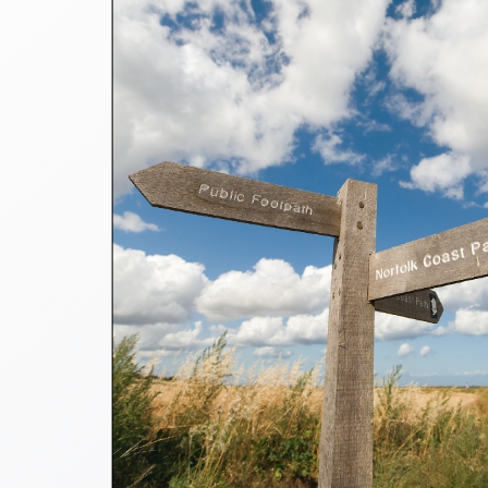
Thomaskarten
Grußkarten
Sortimente
Themen
&
Anlässe
Geburtstag
/
Wünsche
Segenswünsche
Lebensart
Dank
Freundschaft
/
Begleitung