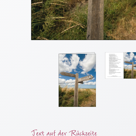
Meditation
/
Stille
Zeit
Lyrik
/
Gedichte
Psalmen
/
Bibel
/
Gebete
Ermutigung
/
Trost
Trauer
Geburt
Text auf der Rückseite
/
Taufe