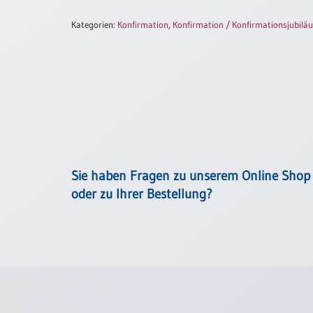
Einzelposter
Kategorien:
Konfirmation
,
Konfirmation / Konfirmationsjubilä
A3
Sortimente
Hefte
Jahreslosung
Sie haben Fragen zu unserem Online Shop
oder zu Ihrer Bestellung?
Restbestände
Restbestände
Bücher
Broschüren
Urkundenscheine