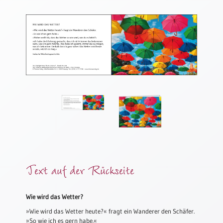
Thomaskarten
Grußkarten
Sortimente
Themen
&
Anlässe
Geburtstag
/
Wünsche
Segenswünsche
Text auf der Rückseite
Lebensart
Dank
Freundschaft
Wie wird das Wetter?
/
»Wie wird das Wetter heute?« fragt ein Wanderer den Schäfer.
Begleitung
»So wie ich es gern habe.«