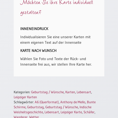
Möchten Sie ihre Karte individuell
/
Eheschliessung
gestalten?
/
Hochzeitsjubiläum
neutrale
INNENEINDRUCK
Urkunden
Individualisieren Sie eine unserer Karten mit
Abendmahlszulassung
einem eigenen Text auf der Innenseite
/
Kirchen(wieder)eintritt
KARTE NACH WUNSCH
Wählen Sie Foto und Texte der Rück- und
Innenseite frei aus, wir stellen Ihre Karte her.
PC-
Urkunden
Poster
Kategorien:
Geburtstag / Wünsche
,
Karten
,
Lebensart
,
Leipziger Karten
Neuerscheinungen
Schlagwörter:
A6 (Querformat)
,
Anthony de Mello
,
Bunte
Schirme
,
Geburtstag
,
Geburtstag / Wünsche
,
Indische
Einzelposter
Weisheitsgeschichte
,
Lebensart
,
Leipziger Karte
,
Schäfer
,
A4
Wanderer
,
Wetter