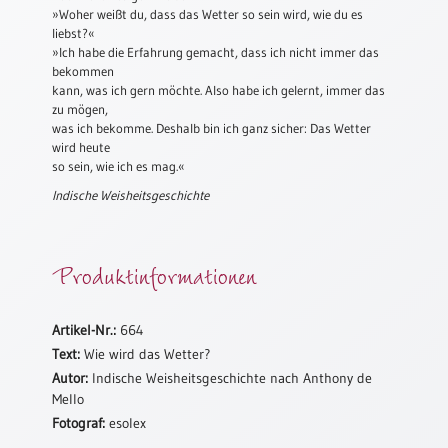
»Woher weißt du, dass das Wetter so sein wird, wie du es
Meditation
liebst?«
/
»Ich habe die Erfahrung gemacht, dass ich nicht immer das
Stille
bekommen
Zeit
kann, was ich gern möchte. Also habe ich gelernt, immer das
zu mögen,
Lyrik
was ich bekomme. Deshalb bin ich ganz sicher: Das Wetter
/
wird heute
Gedichte
so sein, wie ich es mag.«
Psalmen
Indische Weisheitsgeschichte
/
Bibel
/
Produktinformationen
Gebete
Ermutigung
/
Artikel-Nr.:
664
Trost
Text:
Wie wird das Wetter?
Trauer
Autor:
Indische Weisheitsgeschichte nach Anthony de
Mello
Geburt
Fotograf:
esolex
/
Taufe