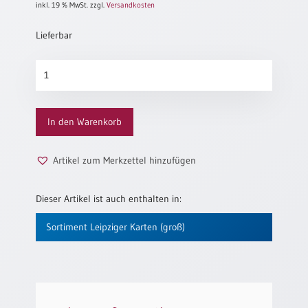
inkl. 19 % MwSt.
zzgl.
Versandkosten
Neutral
Lieferbar
Urkunden
Bunte
Sortimente
Schirme
Menge
Neuerscheinungen
In den Warenkorb
Themen
&
Artikel zum Merkzettel hinzufügen
Anlässe
Taufe
Dieser Artikel ist auch enthalten in:
/
Patenamt
Sortiment Leipziger Karten (groß)
Konfirmation
/
Konfirmationsjubiläum
Trauung