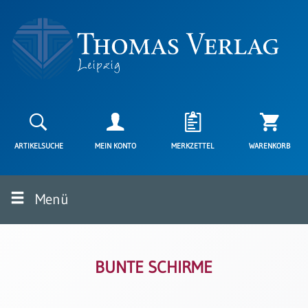
Neuerscheinungen
Karten
ARTIKELSUCHE
MEIN KONTO
MERKZETTEL
WARENKORB
Kartenarten
Neuerscheinungen
Menü
Leipziger
Karten
Trauerkarten
/
Ewigkeitssonntag
BUNTE SCHIRME
Bibelkarten
Spruchkarten