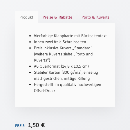
Schulanfang
/
Produkt
Preise & Rabatte
Porto & Kuverts
Kindergeburtstag
Konfirmation
Vierfarbige Klappkarte mit Rückseitentext
/
Innen zwei freie Schreibseiten
Firmung
Preis inklusive Kuvert „Standard“
/
(weitere Kuverts siehe „Porto und
Erstkommunion
Kuverts“)
Liebe
A6 Querformat (14,8 x 10,5 cm)
/
Stabiler Karton (300 g/m2), einseitig
(Jubel)Hochzeit
matt gestrichen, mittige Rillung
Einzug
Hergestellt im qualitativ hochwertigen
Offset-Druck
Frühjahr
/
Ostern
Weihnachten
/
1,50
€
PREIS:
Jahreswechsel