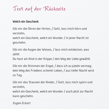
Meditation
Text auf der Rückseite
/
Stille
Zeit
Welch ein Geschenk
Lyrik
Gib mir die Ohren der Hirten, / Gott, lass mich hörn und
/
verstehn,
Gedichte
welch ein Geschenk, welch ein Wunder / in jener Nacht ist
geschehn.
Psalmen
Gib mir die Augen der Weisen, / lass mich entdecken, was
/
zählt:
Bibel
Du hast als Kind in der Krippe / den Weg der Liebe gewählt.
/
Gebete
Gib mir die Stimmen der Engel, / dass ich zu jubeln vermag;
dein Weg des Friedens schenkt Leben, / aus tiefer Nacht wird
Ermutigung
so Tag.
/
Gib mir das Staunen der Kinder, / Gott, lass mich spürn und
Trost
verstehn,
Trauer
welch ein Geschenk, welch ein Wunder / auch jetzt zur Nacht
kann geschehn.
Geburt
Eugen Eckert
/
Taufe