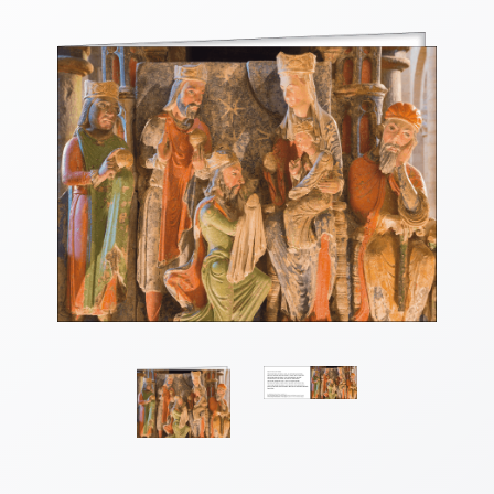
Thomaskarten
Grußkarten
Sortimente
Themen
&
Anlässe
Geburtstag
/
Wünsche
Segenswünsche
Lebensart
Dank
Freundschaft
/
Begleitung