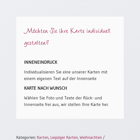
/
Eheschliessung
/
Hochzeitsjubiläum
Möchten Sie ihre Karte individuell
neutrale
Urkunden
gestalten?
Abendmahlszulassung
/
Kirchen(wieder)eintritt
INNENEINDRUCK
Individualisieren Sie eine unserer Karten mit
einem eigenen Text auf der Innenseite
PC-
Urkunden
KARTE NACH WUNSCH
Wählen Sie Foto und Texte der Rück- und
Innenseite frei aus, wir stellen Ihre Karte her.
Poster
Neuerscheinungen
Einzelposter
A4
Kategorien:
Karten
,
Leipziger Karten
,
Weihnachten /