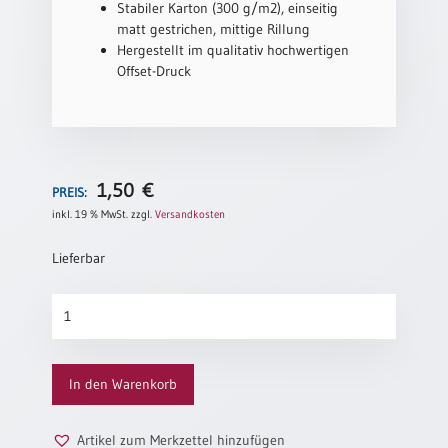
Stabiler Karton (300 g/m2), einseitig
Neutral
matt gestrichen, mittige Rillung
Hergestellt im qualitativ hochwertigen
Offset-Druck
Urkunden
Sortimente
Neuerscheinungen
1,50
€
PREIS:
Themen
inkl. 19 % MwSt.
zzgl.
Versandkosten
&
Anlässe
Lieferbar
Taufe
Die
/
drei
Patenamt
Weisen
Konfirmation
Menge
/
In den Warenkorb
Konfirmationsjubiläum
Trauung
Artikel zum Merkzettel hinzufügen