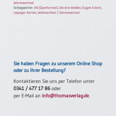
Jahreswechsel
Einzelposter
Schlagwörter:
A6 (Querformat)
,
Die drei Weißen
,
Eugen Eckert
,
A3
Leipziger Karten
,
Weihnachten / Jahreswechsel
Sortimente
Hefte
Jahreslosung
Sie haben Fragen zu unserem Online Shop
oder zu Ihrer Bestellung?
Restbestände
Kontaktieren Sie uns per Telefon unter
0341 / 477 17 86
oder
Restbestände
per E-Mail an
info@thomasverlag.de
.
Bücher
Broschüren
Urkundenscheine