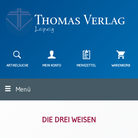
Neuerscheinungen
Karten
ARTIKELSUCHE
MEIN KONTO
MERKZETTEL
WARENKORB
Kartenarten
Neuerscheinungen
Menü
Leipziger
Karten
Trauerkarten
/
Ewigkeitssonntag
DIE DREI WEISEN
Bibelkarten
Spruchkarten