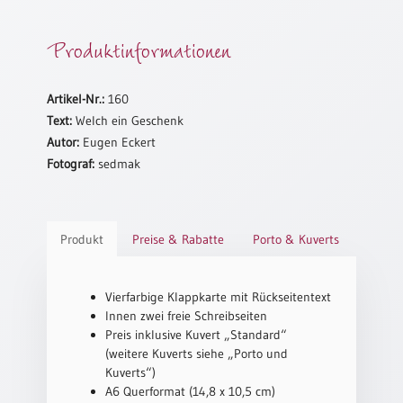
Schulanfang
Produktinformationen
/
Kindergeburtstag
Konfirmation
Artikel-Nr.:
160
/
Text:
Welch ein Geschenk
Firmung
Autor:
Eugen Eckert
/
Fotograf:
sedmak
Erstkommunion
Liebe
/
(Jubel)Hochzeit
Produkt
Preise & Rabatte
Porto & Kuverts
Einzug
Frühjahr
Vierfarbige Klappkarte mit Rückseitentext
/
Innen zwei freie Schreibseiten
Ostern
Preis inklusive Kuvert „Standard“
(weitere Kuverts siehe „Porto und
Weihnachten
Kuverts“)
/
A6 Querformat (14,8 x 10,5 cm)
Jahreswechsel